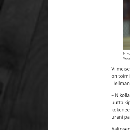
Niko
Vuor
Viimeise
on toimi
Hellman 
– Nikoll
uutta ki
kokenee
urani pa
Aaltosen