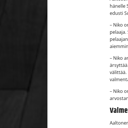
hänelle 
edusti S
– Niko o
pelaaja.
pelaajan
aiemmin
– Niko a
ärsyttää
välittää
valmenta
– Niko o
arvostan
Valme
Aaltone