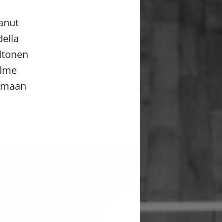
anut
della
ltonen
olme
vamaan