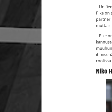
– Unifie
Pike on 
partneri
mutta si
– Pike o
kannust
muuhun k
ihmisenä
roolissa
Niko 