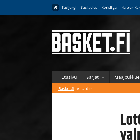
Susijengi
Susiladies
Korisliiga
Naisten Kor
Etusivu
Sarjat
Maajoukkue
Basket.fi
»
Uutiset
Lot
val