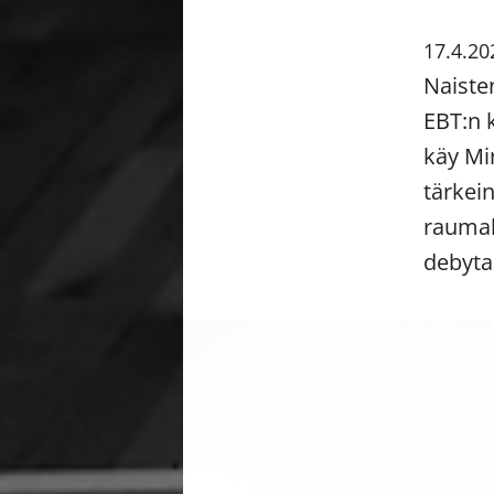
17.4.20
Naisten
EBT:n 
käy Mi
tärkei
raumal
debytan