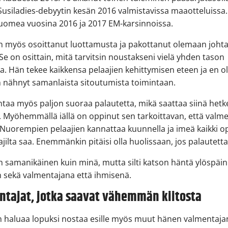
Susiladies-debyytin kesän 2016 valmistavissa maaotteluissa
uomea vuosina 2016 ja 2017 EM-karsinnoissa.
n myös osoittanut luottamusta ja pakottanut olemaan joht
 Se on osittain, mitä tarvitsin noustakseni vielä yhden tason
a. Hän tekee kaikkensa pelaajien kehittymisen eteen ja en o
 nähnyt samanlaista sitoutumista toimintaan.
ntaa myös paljon suoraa palautetta, mikä saattaa siinä hetk
. Myöhemmällä iällä on oppinut sen tarkoittavan, että valm
. Nuorempien pelaajien kannattaa kuunnella ja imeä kaikki o
jilta saa. Enemmänkin pitäisi olla huolissaan, jos palautetta
n samanikäinen kuin minä, mutta silti katson häntä ylöspäin
 sekä valmentajana että ihmisenä.
ntajat, jotka saavat vähemmän kiitosta
n haluaa lopuksi nostaa esille myös muut hänen valmentaja