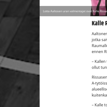
Lotta Aaltosen uran valmentajat ovat Kalle Rissan
Kalle 
Aaltonen
jotka sa
Raumalle
ennen R
– Kallen
ollut tu
Rissasen
A-tytöis
alueelli
kuitenka
– Kalle 