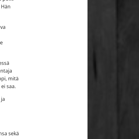
. Hän
ava
le
essä
entaja
ppi, mitä
 ei saa.
 ja
nsa sekä