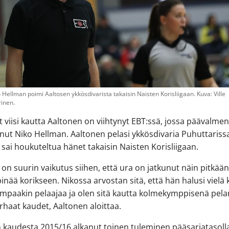
 Hellman poimi Aaltosen ykkösdivarista takaisin Naisten Korisliigaan. Kuva: Ville
inen.
t viisi kautta Aaltonen on viihtynyt EBT:ssä, jossa päävalme
nut Niko Hellman. Aaltonen pelasi ykkösdivaria Puhuttariss
sai houkuteltua hänet takaisin Naisten Korisliigaan.
a on suurin vaikutus siihen, että ura on jatkunut näin pitkään
pinää korikseen. Nikossa arvostan sitä, että hän halusi vielä 
mpaakin pelaajaa ja olen sitä kautta kolmekymppisenä pel
rhaat kaudet, Aaltonen aloittaa.
 kaudesta 2015/16 alkanut toinen tuleminen pääsarjatasolla