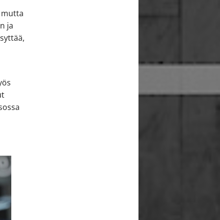
, mutta
n ja
syttää,
yös
ut
isossa