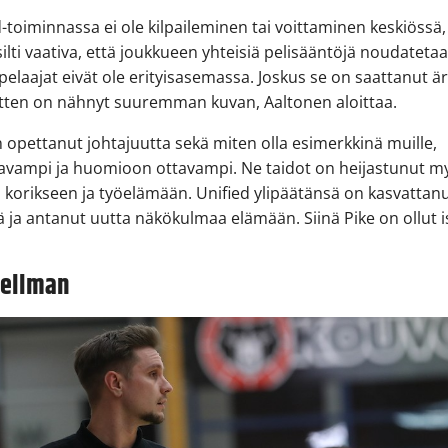
d-toiminnassa ei ole kilpaileminen tai voittaminen keskiössä
silti vaativa, että joukkueen yhteisiä pelisääntöjä noudatetaa
pelaajat eivät ole erityisasemassa. Joskus se on saattanut är
tten on nähnyt suuremman kuvan, Aaltonen aloittaa.
n opettanut johtajuutta sekä miten olla esimerkkinä muille,
avampi ja huomioon ottavampi. Ne taidot on heijastunut m
orikseen ja työelämään. Unified ylipäätänsä on kasvattan
 ja antanut uutta näkökulmaa elämään. Siinä Pike on ollut 
.
Hellman