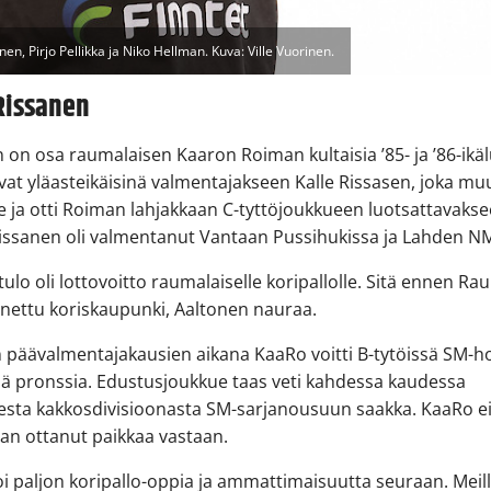
en, Pirjo Pellikka ja Niko Hellman. Kuva: Ville Vuorinen.
Rissanen
 on osa raumalaisen Kaaron Roiman kultaisia ’85- ja ’86-ikäl
ivat yläasteikäisinä valmentajakseen Kalle Rissasen, joka muu
 ja otti Roiman lahjakkaan C-tyttöjoukkueen luotsattavaksee
issanen oli valmentanut Vantaan Pussihukissa ja Lahden N
 tulo oli lottovoitto raumalaiselle koripallolle. Sitä ennen Ra
nnettu koriskaupunki, Aaltonen nauraa.
 päävalmentajakausien aikana KaaRo voitti B-tytöissä SM-h
sä pronssia. Edustusjoukkue taas veti kahdessa kaudessa
sesta kakkosdivisioonasta SM-sarjanousuun saakka. KaaRo e
an ottanut paikkaa vastaan.
toi paljon koripallo-oppia ja ammattimaisuutta seuraan. Meill