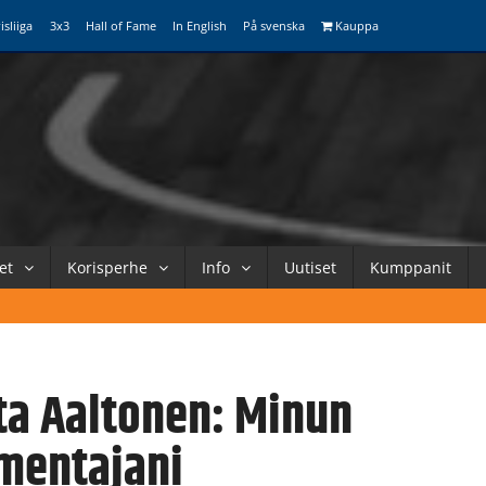
isliiga
3x3
Hall of Fame
In English
På svenska
Kauppa
et
Korisperhe
Info
Uutiset
Kumppanit
ta Aaltonen: Minun
mentajani