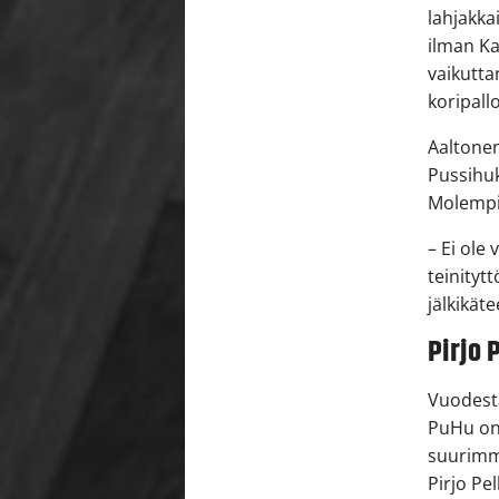
lahjakka
ilman Ka
vaikutta
koripall
Aaltonen
Pussihuk
Molempie
– Ei ole
teinityt
jälkikät
Pirjo 
Vuodest
PuHu on 
suurimmi
Pirjo Pel