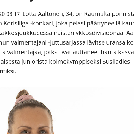
Lotta Aaltonen, 34, on Raumalta ponnist
20 08:17
 Korisliiga -konkari, joka pelasi päättyneellä kau
kakkosjoukkueessa naisten ykkösdivisioonaa. Aa
nun valmentajani -juttusarjassa lävitse uransa k
ntä valmentajaa, jotka ovat auttaneet häntä kas
aisesta juniorista kolmekymppiseksi Susiladies-
tiksi.