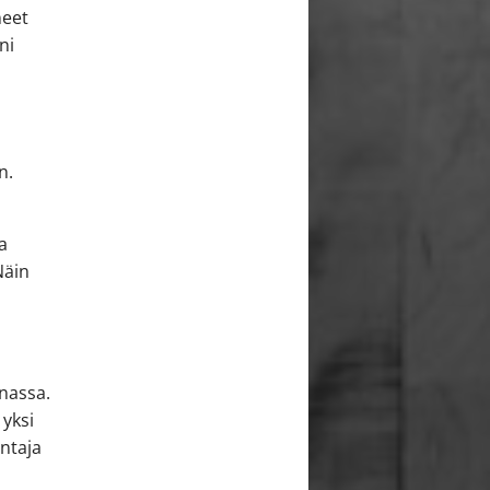
neet
ni
n.
a
Näin
nassa.
yksi
ntaja