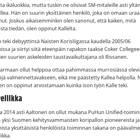
ita ikäluokkia, mutta tuskin ne olisivat SM-mitaleille asti yltä
llea. Hän on suurin yksittäinen henkilö, joka on omaan uraa
nut. Joskus aikaisemminkin olen sanonut, että kaiken, mitä
osta tiedän, olen oppinut Kallelta.
 teki debyyttinsä Naisten Korisliigassa kaudella 2005/06
issa ja siirtyi siitä eteenpäin rapakon taakse Coker Collegee
n suurien askeleiden taustavaikuttajana oli Rissanen.
 varmaan ollut helppoa ottaa pahimmassa murrosiässä olevi
töjä valmennettavakseen, eikä me päästetty Kallea helpolla. 
een on oppinut arvostamaan kuinka ison työn Kalle teki.
Pellikka
a 2014 asti Aaltonen on ollut mukana PuHun Unified-toimin
yksi Suomen kehitysvammaisten koripallon pioneereista ja 
sta yksittäisistä henkilöistä toiminnan takana on päävalme
likka.