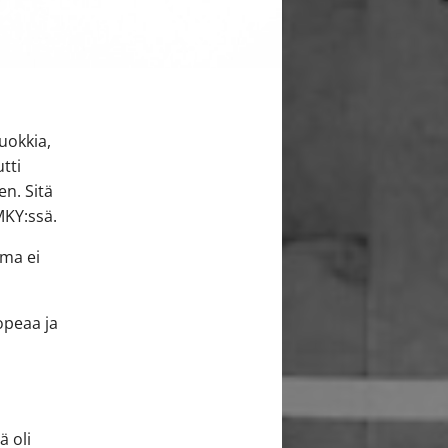
uokkia,
tti
n. Sitä
MKY:ssä.
uma ei
opeaa ja
i
ä oli