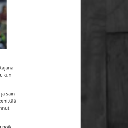
ntajana
a, kun
 ja sain
kehittää
annut
 poiki