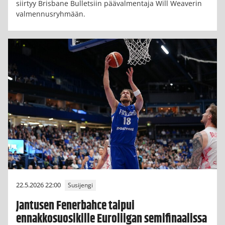
siirtyy Brisbane Bulletsiin päävalmentaja Will Weaverin
valmennusryhmään.
22.5.2026 22:00
Susijengi
Jantusen Fenerbahce taipui
ennakkosuosikille Euroliigan semifinaalissa