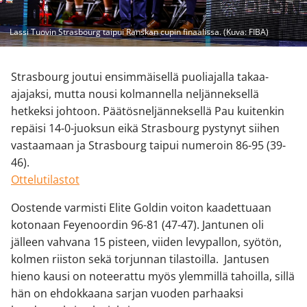
Lassi Tuovin Strasbourg taipui Ranskan cupin finaalissa. (Kuva: FIBA)
Strasbourg joutui ensimmäisellä puoliajalla takaa-
ajajaksi, mutta nousi kolmannella neljänneksellä
hetkeksi johtoon. Päätösneljänneksellä Pau kuitenkin
repäisi 14-0-juoksun eikä Strasbourg pystynyt siihen
vastaamaan ja Strasbourg taipui numeroin 86-95 (39-
46).
Ottelutilastot
Oostende varmisti Elite Goldin voiton kaadettuaan
kotonaan Feyenoordin 96-81 (47-47). Jantunen oli
jälleen vahvana 15 pisteen, viiden levypallon, syötön,
kolmen riiston sekä torjunnan tilastoilla. Jantusen
hieno kausi on noteerattu myös ylemmillä tahoilla, sillä
hän on ehdokkaana sarjan vuoden parhaaksi