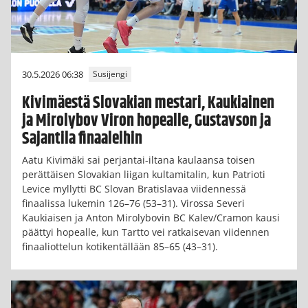
30.5.2026 06:38
Susijengi
Kivimäestä Slovakian mestari, Kaukiainen
ja Mirolybov Viron hopealle, Gustavson ja
Sajantila finaaleihin
Aatu Kivimäki sai perjantai-iltana kaulaansa toisen
perättäisen Slovakian liigan kultamitalin, kun Patrioti
Levice myllytti BC Slovan Bratislavaa viidennessä
finaalissa lukemin 126–76 (53–31). Virossa Severi
Kaukiaisen ja Anton Mirolybovin BC Kalev/Cramon kausi
päättyi hopealle, kun Tartto vei ratkaisevan viidennen
finaaliottelun kotikentällään 85–65 (43–31).