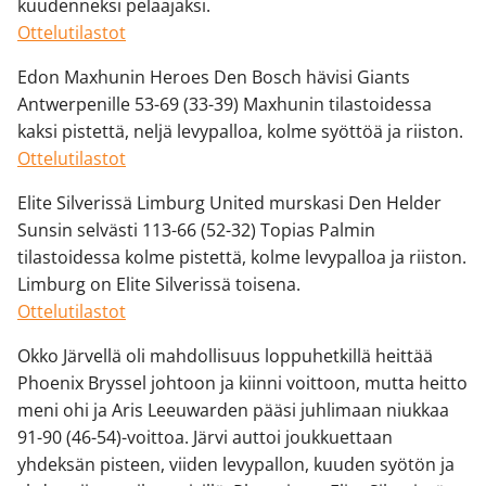
kuudenneksi pelaajaksi.
Ottelutilastot
Edon Maxhunin Heroes Den Bosch hävisi Giants
Antwerpenille 53-69 (33-39) Maxhunin tilastoidessa
kaksi pistettä, neljä levypalloa, kolme syöttöä ja riiston.
Ottelutilastot
Elite Silverissä Limburg United murskasi Den Helder
Sunsin selvästi 113-66 (52-32) Topias Palmin
tilastoidessa kolme pistettä, kolme levypalloa ja riiston.
Limburg on Elite Silverissä toisena.
Ottelutilastot
Okko Järvellä oli mahdollisuus loppuhetkillä heittää
Phoenix Bryssel johtoon ja kiinni voittoon, mutta heitto
meni ohi ja Aris Leeuwarden pääsi juhlimaan niukkaa
91-90 (46-54)-voittoa. Järvi auttoi joukkuettaan
yhdeksän pisteen, viiden levypallon, kuuden syötön ja