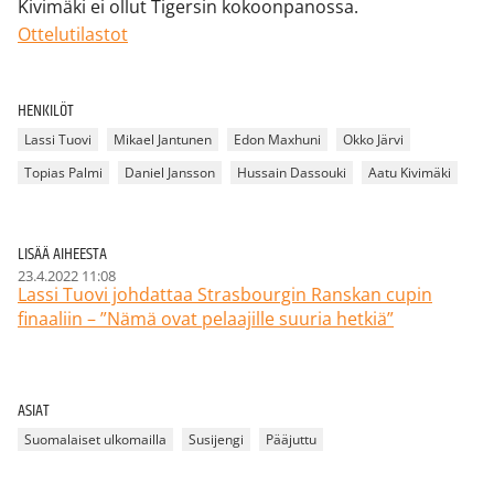
Kivimäki ei ollut Tigersin kokoonpanossa.
Ottelutilastot
HENKILÖT
Lassi Tuovi
Mikael Jantunen
Edon Maxhuni
Okko Järvi
Topias Palmi
Daniel Jansson
Hussain Dassouki
Aatu Kivimäki
LISÄÄ AIHEESTA
23.4.2022 11:08
Lassi Tuovi johdattaa Strasbourgin Ranskan cupin
finaaliin – ”Nämä ovat pelaajille suuria hetkiä”
ASIAT
Suomalaiset ulkomailla
Susijengi
Pääjuttu