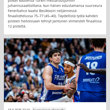
pitkän kautensa Turkin mestaruusjuhliin
juhannusaattoiltana, kun hänen edustamansa suurseura
Fenerbahce kaatoi Besiktasin neljännessä
finaaliottelussa 75–77 (45–40). Täydellistä työtä kahden
pisteen heitoissaan tehnyt Jantunen viimeisteli finaalissa
12 pistettä.
15.6.2026 22:24
Suomalaiset ulkomailla