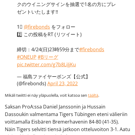
クのウイニングサインを抽選で1名の方にプレ
ゼントいたします‼️
1⃣
@firebonds
をフォロー
2️⃣ この投稿をRT (リツイート)
締切：4/24(日)23時59分まで
#firebonds
#ONEUP
#Bリーグ
pic.twitter.com/g7b8LiJjKu
— 福島ファイヤーボンズ【公式】
(@firebonds)
April 23, 2022
Mikäli twiitti ei näy yläpuolella, voit katsoa sen
täältä
.
Saksan ProA:ssa Daniel Janssonin ja Hussain
Dassoukin valmentama Tigers Tübingen eteni välieriin
voittamalla Eisbären Bremerhavenin 84-80 (41-35).
Näin Tigers selvitti tiensä jatkoon otteluvoiton 3-1. Aatu