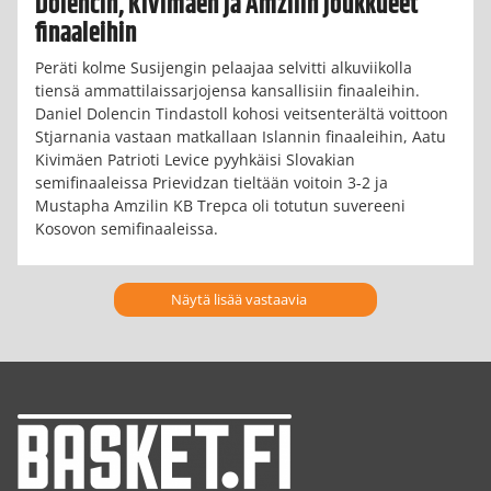
Dolencin, Kivimäen ja Amzilin joukkueet
finaaleihin
Peräti kolme Susijengin pelaajaa selvitti alkuviikolla
tiensä ammattilaissarjojensa kansallisiin finaaleihin.
Daniel Dolencin Tindastoll kohosi veitsenterältä voittoon
Stjarnania vastaan matkallaan Islannin finaaleihin, Aatu
Kivimäen Patrioti Levice pyyhkäisi Slovakian
semifinaaleissa Prievidzan tieltään voitoin 3-2 ja
Mustapha Amzilin KB Trepca oli totutun suvereeni
Kosovon semifinaaleissa.
Näytä lisää vastaavia