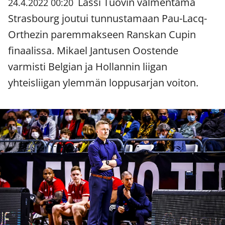
Lassi Tuovin valmentama
24.4.2022 00:20
Strasbourg joutui tunnustamaan Pau-Lacq-
Orthezin paremmakseen Ranskan Cupin
finaalissa. Mikael Jantusen Oostende
varmisti Belgian ja Hollannin liigan
yhteisliigan ylemmän loppusarjan voiton.