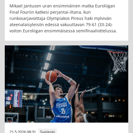
Mikael Jantusen uran ensimmäinen matka Euroliigan
Final Fouriin katkesi perjantai-iltana, kun
runkosarjavoittaja Olympiakos Pireus haki mylvivän
ateenalaisyleisön edessä vakuuttavan 79-61 (33-24)-
voiton Euroliigan ensimmäisessä semifinaaliottelussa.
21.5.2026 08:31
Susijengi