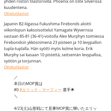
yhden riiston tilastorivillä. Phoenix on Elite Silverissä
kuudentena.
Ottelutilastot
Japanin B2-liigassa Fukushima Firebonds aloitti
viikonlopun kaksoisottelut Yamagate Wyvernsia
vastaan 85-81 (36-41)-voitolla Alex Murphyn toimiessa
Firebondsin ykkösnimenä 23 pisteen ja 10 levypallon
tupla-tuplalla. Hän syötti myös kolme koria. Erik
Murphy sai kasaan 10 pistettä, seitsemän levypalloa,
syötön ja torjunnan.
Ottelutilastot
／
本日のMOP賞は
#0
#エリック・マーフィー
選手🌟
＼
4/23(土)山形戦にて見事MOP賞に輝いたエリッ