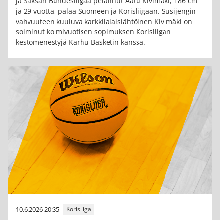
ja Saksan Bundesliigaa pelannut Aatu Kivimäki, 186 cm
ja 29 vuotta, palaa Suomeen ja Korisliigaan. Susijengin
vahvuuteen kuuluva karkkilalaislähtöinen Kivimäki on
solminut kolmivuotisen sopimuksen Korisliigan
kestomenestyjä Karhu Basketin kanssa.
10.6.2026 20:35
Korisliiga