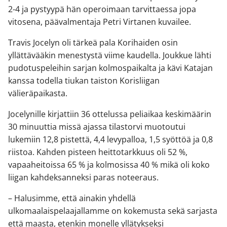
2-4 ja pystyypä hän operoimaan tarvittaessa jopa
vitosena, päävalmentaja Petri Virtanen kuvailee.
Travis Jocelyn oli tärkeä pala Korihaiden osin
yllättävääkin menestystä viime kaudella. Joukkue lähti
pudotuspeleihin sarjan kolmospaikalta ja kävi Katajan
kanssa todella tiukan taiston Korisliigan
välieräpaikasta.
Jocelynille kirjattiin 36 ottelussa peliaikaa keskimäärin
30 minuuttia missä ajassa tilastorvi muotoutui
lukemiin 12,8 pistettä, 4,4 levypalloa, 1,5 syöttöä ja 0,8
riistoa. Kahden pisteen heittotarkkuus oli 52 %,
vapaaheitoissa 65 % ja kolmosissa 40 % mikä oli koko
liigan kahdeksanneksi paras noteeraus.
– Halusimme, että ainakin yhdellä
ulkomaalaispelaajallamme on kokemusta sekä sarjasta
että maasta, etenkin monelle yllätykseksi