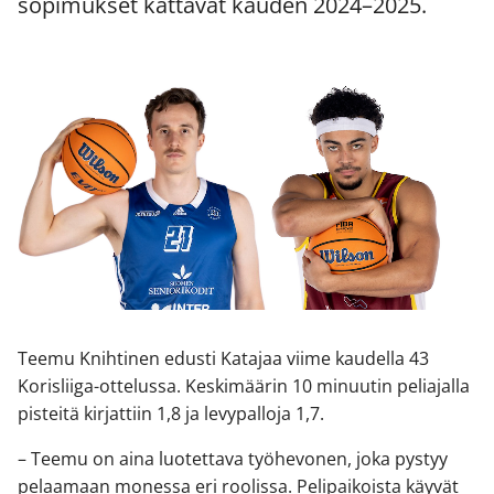
sopimukset kattavat kauden 2024–2025.
Teemu Knihtinen edusti Katajaa viime kaudella 43
Korisliiga-ottelussa. Keskimäärin 10 minuutin peliajalla
pisteitä kirjattiin 1,8 ja levypalloja 1,7.
– Teemu on aina luotettava työhevonen, joka pystyy
pelaamaan monessa eri roolissa. Pelipaikoista käyvät