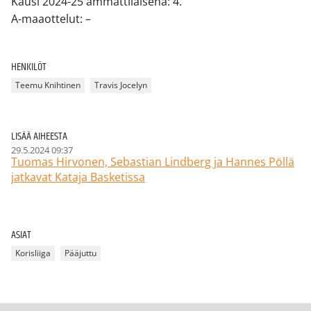
Kausi 2024-25 ammattilaisena: 4.
A-maaottelut: –
HENKILÖT
Teemu Knihtinen
Travis Jocelyn
LISÄÄ AIHEESTA
29.5.2024 09:37
Tuomas Hirvonen, Sebastian Lindberg ja Hannes Pöllä
jatkavat Kataja Basketissa
ASIAT
Korisliiga
Pääjuttu