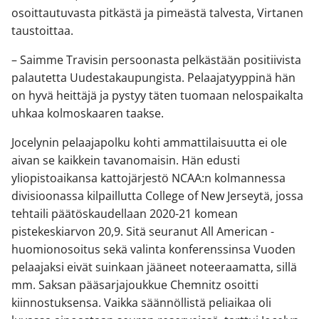
osoittautuvasta pitkästä ja pimeästä talvesta, Virtanen
taustoittaa.
– Saimme Travisin persoonasta pelkästään positiivista
palautetta Uudestakaupungista. Pelaajatyyppinä hän
on hyvä heittäjä ja pystyy täten tuomaan nelospaikalta
uhkaa kolmoskaaren taakse.
Jocelynin pelaajapolku kohti ammattilaisuutta ei ole
aivan se kaikkein tavanomaisin. Hän edusti
yliopistoaikansa kattojärjestö NCAA:n kolmannessa
divisioonassa kilpaillutta College of New Jerseytä, jossa
tehtaili päätöskaudellaan 2020-21 komean
pistekeskiarvon 20,9. Sitä seuranut All American -
huomionosoitus sekä valinta konferenssinsa Vuoden
pelaajaksi eivät suinkaan jääneet noteeraamatta, sillä
mm. Saksan pääsarjajoukkue Chemnitz osoitti
kiinnostuksensa. Vaikka säännöllistä peliaikaa oli