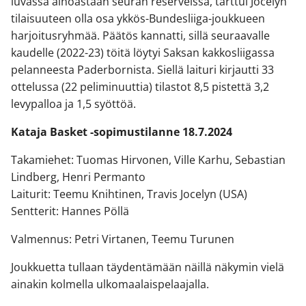
luvassa ainoastaan seuran reserveissä, tarttui Jocelyn
tilaisuuteen olla osa ykkös-Bundesliiga-joukkueen
harjoitusryhmää. Päätös kannatti, sillä seuraavalle
kaudelle (2022-23) töitä löytyi Saksan kakkosliigassa
pelanneesta Paderbornista. Siellä laituri kirjautti 33
ottelussa (22 peliminuuttia) tilastot 8,5 pistettä 3,2
levypalloa ja 1,5 syöttöä.
Kataja Basket -sopimustilanne 18.7.2024
Takamiehet: Tuomas Hirvonen, Ville Karhu, Sebastian
Lindberg, Henri Permanto
Laiturit: Teemu Knihtinen, Travis Jocelyn (USA)
Sentterit: Hannes Pöllä
Valmennus: Petri Virtanen, Teemu Turunen
Joukkuetta tullaan täydentämään näillä näkymin vielä
ainakin kolmella ulkomaalaispelaajalla.