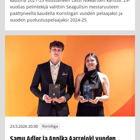
kausina 2021-25 edustaneen Lassi Nikkarisen kanssa. 29-
vuotias pelintekijä valittiin Seagullsin mestaruuteen
päättyneellä kaudella Korisliigan vuoden pelaajaksi ja
vuoden puolustuspelaajaksi 2024-25.
23.5.2026 20:30
Korisliiga
Samu Adler ja Annika Aarrejoki vuoden