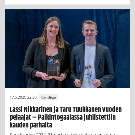
17.5.2025 22:30
Korisliiga
Lassi Nikkarinen ja Taru Tuukkanen vuoden
pelaajat – Palkintogaalassa juhlistettiin
kauden parhaita
Koriskauden 2024–25 parhaat pelaajat ja toimijat on