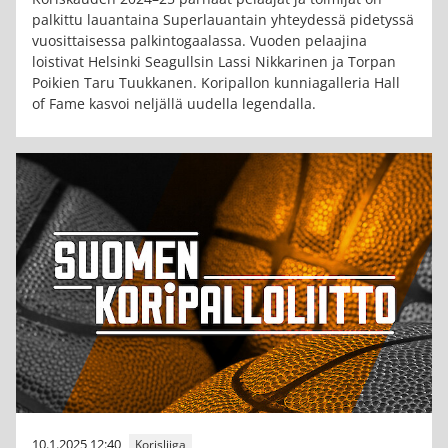
palkittu lauantaina Superlauantain yhteydessä pidetyssä
vuosittaisessa palkintogaalassa. Vuoden pelaajina
loistivat Helsinki Seagullsin Lassi Nikkarinen ja Torpan
Poikien Taru Tuukkanen. Koripallon kunniagalleria Hall
of Fame kasvoi neljällä uudella legendalla.
10.1.2025 12:40
Korisliiga