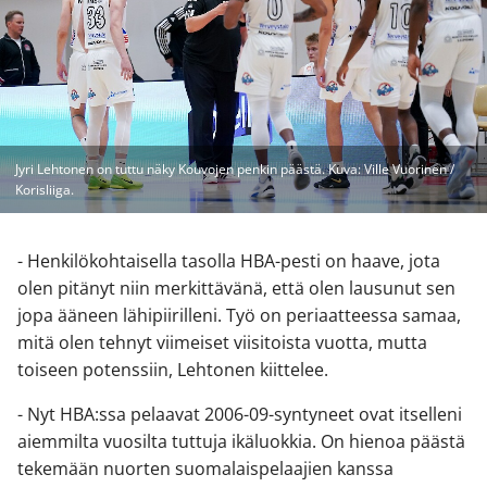
Jyri Lehtonen on tuttu näky Kouvojen penkin päästä. Kuva: Ville Vuorinen /
Korisliiga.
- Henkilökohtaisella tasolla HBA-pesti on haave, jota
olen pitänyt niin merkittävänä, että olen lausunut sen
jopa ääneen lähipiirilleni. Työ on periaatteessa samaa,
mitä olen tehnyt viimeiset viisitoista vuotta, mutta
toiseen potenssiin, Lehtonen kiittelee.
- Nyt HBA:ssa pelaavat 2006-09-syntyneet ovat itselleni
aiemmilta vuosilta tuttuja ikäluokkia. On hienoa päästä
tekemään nuorten suomalaispelaajien kanssa