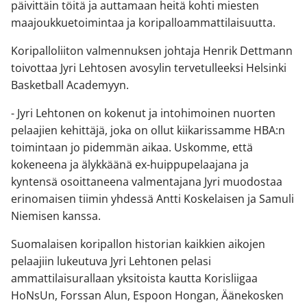
päivittäin töitä ja auttamaan heitä kohti miesten
maajoukkuetoimintaa ja koripalloammattilaisuutta.
Koripalloliiton valmennuksen johtaja Henrik Dettmann
toivottaa Jyri Lehtosen avosylin tervetulleeksi Helsinki
Basketball Academyyn.
- Jyri Lehtonen on kokenut ja intohimoinen nuorten
pelaajien kehittäjä, joka on ollut kiikarissamme HBA:n
toimintaan jo pidemmän aikaa. Uskomme, että
kokeneena ja älykkäänä ex-huippupelaajana ja
kyntensä osoittaneena valmentajana Jyri muodostaa
erinomaisen tiimin yhdessä Antti Koskelaisen ja Samuli
Niemisen kanssa.
Suomalaisen koripallon historian kaikkien aikojen
pelaajiin lukeutuva Jyri Lehtonen pelasi
ammattilaisurallaan yksitoista kautta Korisliigaa
HoNsUn, Forssan Alun, Espoon Hongan, Äänekosken