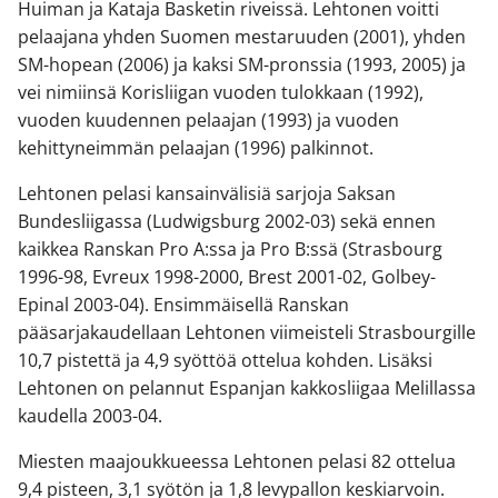
Huiman ja Kataja Basketin riveissä. Lehtonen voitti
pelaajana yhden Suomen mestaruuden (2001), yhden
SM-hopean (2006) ja kaksi SM-pronssia (1993, 2005) ja
vei nimiinsä Korisliigan vuoden tulokkaan (1992),
vuoden kuudennen pelaajan (1993) ja vuoden
kehittyneimmän pelaajan (1996) palkinnot.
Lehtonen pelasi kansainvälisiä sarjoja Saksan
Bundesliigassa (Ludwigsburg 2002-03) sekä ennen
kaikkea Ranskan Pro A:ssa ja Pro B:ssä (Strasbourg
1996-98, Evreux 1998-2000, Brest 2001-02, Golbey-
Epinal 2003-04). Ensimmäisellä Ranskan
pääsarjakaudellaan Lehtonen viimeisteli Strasbourgille
10,7 pistettä ja 4,9 syöttöä ottelua kohden. Lisäksi
Lehtonen on pelannut Espanjan kakkosliigaa Melillassa
kaudella 2003-04.
Miesten maajoukkueessa Lehtonen pelasi 82 ottelua
9,4 pisteen, 3,1 syötön ja 1,8 levypallon keskiarvoin.