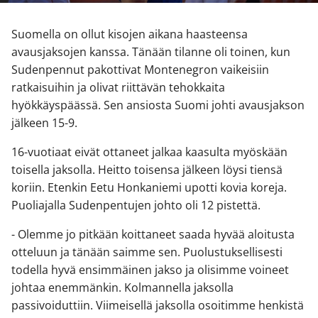
Suomella on ollut kisojen aikana haasteensa
avausjaksojen kanssa. Tänään tilanne oli toinen, kun
Sudenpennut pakottivat Montenegron vaikeisiin
ratkaisuihin ja olivat riittävän tehokkaita
hyökkäyspäässä. Sen ansiosta Suomi johti avausjakson
jälkeen 15-9.
16-vuotiaat eivät ottaneet jalkaa kaasulta myöskään
toisella jaksolla. Heitto toisensa jälkeen löysi tiensä
koriin. Etenkin Eetu Honkaniemi upotti kovia koreja.
Puoliajalla Sudenpentujen johto oli 12 pistettä.
- Olemme jo pitkään koittaneet saada hyvää aloitusta
otteluun ja tänään saimme sen. Puolustuksellisesti
todella hyvä ensimmäinen jakso ja olisimme voineet
johtaa enemmänkin. Kolmannella jaksolla
passivoiduttiin. Viimeisellä jaksolla osoitimme henkistä