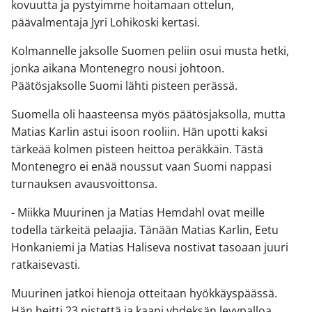
kovuutta ja pystyimme hoitamaan ottelun,
päävalmentaja Jyri Lohikoski kertasi.
Kolmannelle jaksolle Suomen peliin osui musta hetki,
jonka aikana Montenegro nousi johtoon.
Päätösjaksolle Suomi lähti pisteen perässä.
Suomella oli haasteensa myös päätösjaksolla, mutta
Matias Karlin astui isoon rooliin. Hän upotti kaksi
tärkeää kolmen pisteen heittoa peräkkäin. Tästä
Montenegro ei enää noussut vaan Suomi nappasi
turnauksen avausvoittonsa.
- Miikka Muurinen ja Matias Hemdahl ovat meille
todella tärkeitä pelaajia. Tänään Matias Karlin, Eetu
Honkaniemi ja Matias Haliseva nostivat tasoaan juuri
ratkaisevasti.
Muurinen jatkoi hienoja otteitaan hyökkäyspäässä.
Hän heitti 23 pistettä ja kaapi yhdeksän levypalloa.