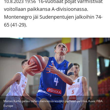
16-vuotiaat pojat varmistivat
10.8.2023 19:56
voitollaan paikkansa A-divisioonassa.
Montenegro jäi Sudenpentujen jalkoihin 74-
65 (41-29).
Matias Karlin pelasi tähän mennessä kisojen parhaan pelinsä. Kuva: FIBA
Europe