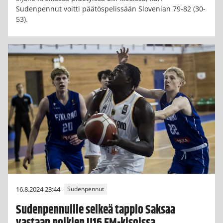
Sudenpennut voitti päätöspelissään Slovenian 79-82 (30-
53).
16.8.2024 23:44
Sudenpennut
Sudenpennuille selkeä tappio Saksaa
vastaan poikien U16 EM-kisoissa