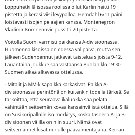
Loppuhetkillä isossa roolissa ollut Karlin heitti 19
pistettä ja keräsi viisi levypalloa. Hemdahl 6/11 paini
loistavasti isojen pelaajien kanssa. Montenegron
Vladimir Komnenovic pussitti 20 pistettä.
Voitolla Suomi varmisti paikkansa A-divisioonassa.
Huomenna kisoissa on edessä välipäivä, mutta sen
jälkeen Sudenpennut jatkavat taistelua sijoista 9-12.
Lauantaina joukkue saa vastaansa Puolan klo 19:30
Suomen aikaa alkavassa ottelussa.
- Mitalit ja MM-kisapaikka karkasivat. Paikka A-
divisioonassa perintönä on kuitenkin todella tärkeä. Se
tarkoittaa, että seuraava ikäluokka saa pelata
vähintään seitsemän kovaa kansainvälistä ottelua. Sillä
on Susikoripallolle iso merkitys, koska tasoero A- ja B-
divisioonan välillä on niin suuri. Nämä ovat
seitsemännet kisat minulle päävalmentajana. Kerran