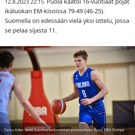
Puola kaatoi 16-vuotiaat pojat
12.8.2023 22:15
ikäluokan EM-kisoissa 79-49 (46-25).
Suomella on edessään vielä yksi ottelu, jossa
se pelaa sijasta 11.
Samu Adler heitti Suomen korkeimman pistemäärän. Kuva: FIBA Europe