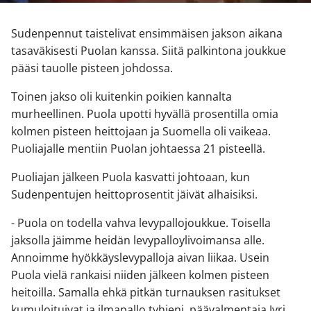
Sudenpennut taistelivat ensimmäisen jakson aikana
tasaväkisesti Puolan kanssa. Siitä palkintona joukkue
pääsi tauolle pisteen johdossa.
Toinen jakso oli kuitenkin poikien kannalta
murheellinen. Puola upotti hyvällä prosentilla omia
kolmen pisteen heittojaan ja Suomella oli vaikeaa.
Puoliajalle mentiin Puolan johtaessa 21 pisteellä.
Puoliajan jälkeen Puola kasvatti johtoaan, kun
Sudenpentujen heittoprosentit jäivät alhaisiksi.
- Puola on todella vahva levypallojoukkue. Toisella
jaksolla jäimme heidän levypalloylivoimansa alle.
Annoimme hyökkäyslevypalloja aivan liikaa. Usein
Puola vielä rankaisi niiden jälkeen kolmen pisteen
heitoilla. Samalla ehkä pitkän turnauksen rasitukset
kumuloituivat ja ilmapallo tyhjeni, päävalmentaja Jyri