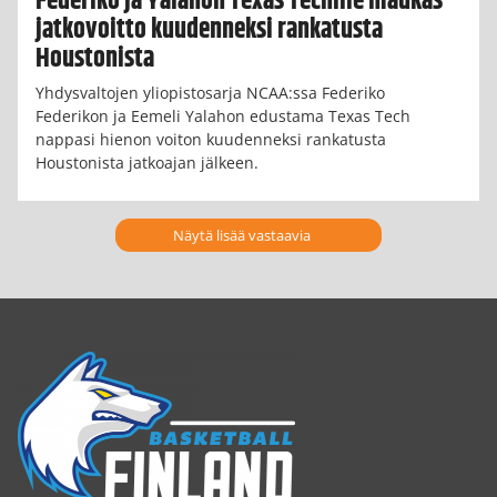
Federiko ja Yalahon Texas Techille maukas
jatkovoitto kuudenneksi rankatusta
Houstonista
Yhdysvaltojen yliopistosarja NCAA:ssa Federiko
Federikon ja Eemeli Yalahon edustama Texas Tech
nappasi hienon voiton kuudenneksi rankatusta
Houstonista jatkoajan jälkeen.
Näytä lisää vastaavia