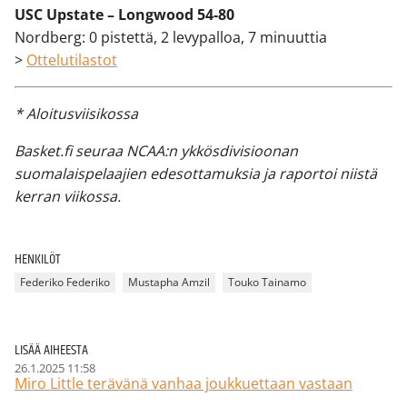
USC Upstate – Longwood 54-80
Nordberg: 0 pistettä, 2 levypalloa, 7 minuuttia
>
Ottelutilastot
* Aloitusviisikossa
Basket.fi seuraa NCAA:n ykkösdivisioonan
suomalaispelaajien edesottamuksia ja raportoi niistä
kerran viikossa.
HENKILÖT
Federiko Federiko
Mustapha Amzil
Touko Tainamo
LISÄÄ AIHEESTA
26.1.2025 11:58
Miro Little terävänä vanhaa joukkuettaan vastaan