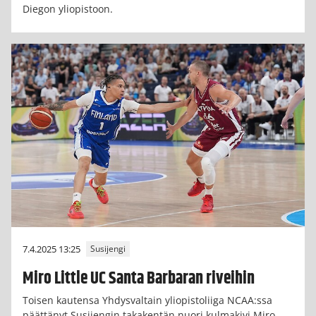
Diegon yliopistoon.
7.4.2025 13:25
Susijengi
Miro Little UC Santa Barbaran riveihin
Toisen kautensa Yhdysvaltain yliopistoliiga NCAA:ssa
päättänyt Susijengin takakentän nuori kulmakivi Miro