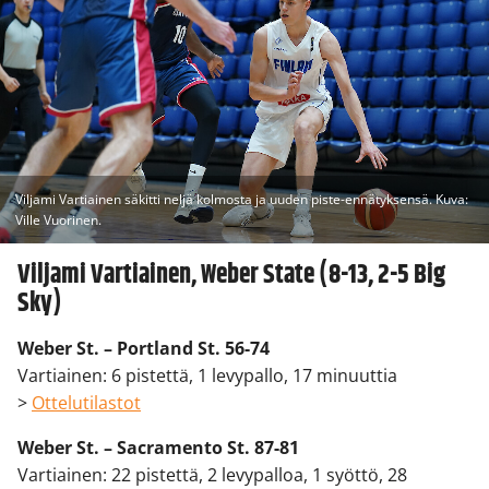
Viljami Vartiainen säkitti neljä kolmosta ja uuden piste-ennätyksensä. Kuva:
Ville Vuorinen.
Viljami Vartiainen, Weber State (8-13, 2-5 Big
Sky)
Weber St. – Portland St. 56-74
Vartiainen: 6 pistettä, 1 levypallo, 17 minuuttia
>
Ottelutilastot
Weber St. – Sacramento St. 87-81
Vartiainen: 22 pistettä, 2 levypalloa, 1 syöttö, 28