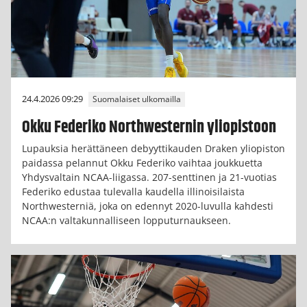
24.4.2026 09:29
Suomalaiset ulkomailla
Okku Federiko Northwesternin yliopistoon
Lupauksia herättäneen debyyttikauden Draken yliopiston
paidassa pelannut Okku Federiko vaihtaa joukkuetta
Yhdysvaltain NCAA-liigassa. 207-senttinen ja 21-vuotias
Federiko edustaa tulevalla kaudella illinoisilaista
Northwesterniä, joka on edennyt 2020-luvulla kahdesti
NCAA:n valtakunnalliseen lopputurnaukseen.