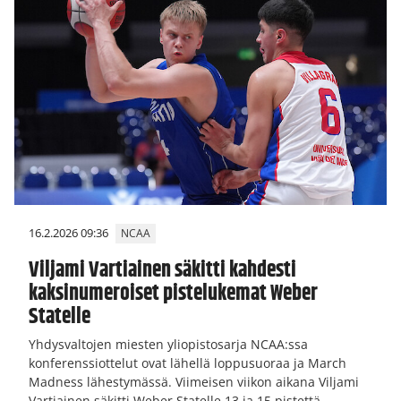
16.2.2026 09:36
NCAA
Viljami Vartiainen säkitti kahdesti
kaksinumeroiset pistelukemat Weber
Statelle
Yhdysvaltojen miesten yliopistosarja NCAA:ssa
konferenssiottelut ovat lähellä loppusuoraa ja March
Madness lähestymässä. Viimeisen viikon aikana Viljami
Vartiainen säkitti Weber Statelle 13 ja 15 pistettä.