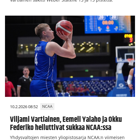
10.2.2026 08:52
NCAA
Viljami Vartiainen, Eemeli Yalaho ja Okku
Federiko heiluttivat sukkaa NCAA:ssa
Yhdysvaltojen miesten yliopistosarja NCAA:n viimeisen