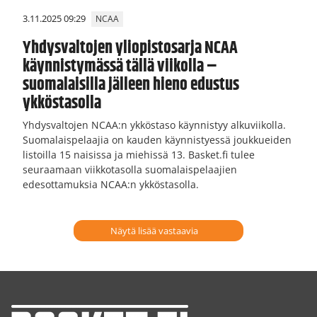
3.11.2025 09:29
NCAA
Yhdysvaltojen yliopistosarja NCAA
käynnistymässä tällä viikolla –
suomalaisilla jälleen hieno edustus
ykköstasolla
Yhdysvaltojen NCAA:n ykköstaso käynnistyy alkuviikolla.
Suomalaispelaajia on kauden käynnistyessä joukkueiden
listoilla 15 naisissa ja miehissä 13. Basket.fi tulee
seuraamaan viikkotasolla suomalaispelaajien
edesottamuksia NCAA:n ykköstasolla.
Näytä lisää vastaavia