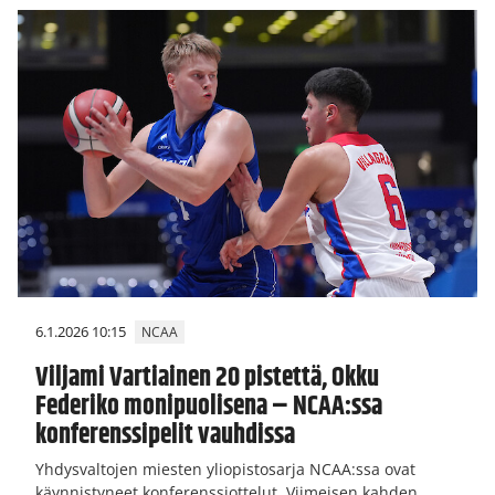
6.1.2026 10:15
NCAA
Viljami Vartiainen 20 pistettä, Okku
Federiko monipuolisena – NCAA:ssa
konferenssipelit vauhdissa
Yhdysvaltojen miesten yliopistosarja NCAA:ssa ovat
käynnistyneet konferenssiottelut. Viimeisen kahden