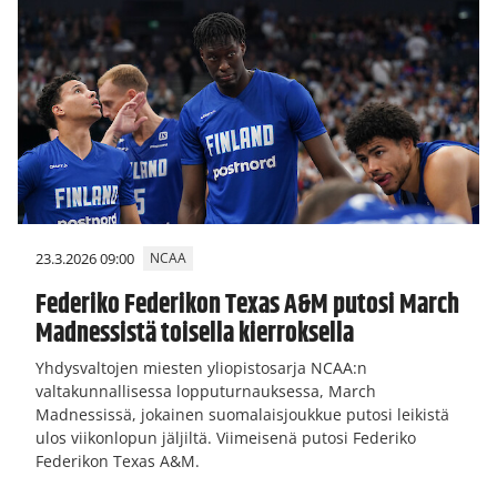
23.3.2026 09:00
NCAA
Federiko Federikon Texas A&M putosi March
Madnessistä toisella kierroksella
Yhdysvaltojen miesten yliopistosarja NCAA:n
valtakunnallisessa lopputurnauksessa, March
Madnessissä, jokainen suomalaisjoukkue putosi leikistä
ulos viikonlopun jäljiltä. Viimeisenä putosi Federiko
Federikon Texas A&M.