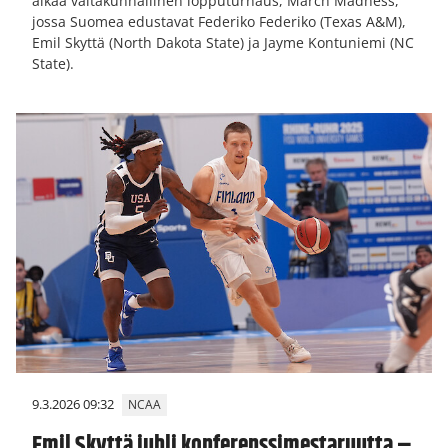
alkaa valtakunnallinen lopputurnaus, March Madness,
jossa Suomea edustavat Federiko Federiko (Texas A&M),
Emil Skyttä (North Dakota State) ja Jayme Kontuniemi (NC
State).
9.3.2026 09:32
NCAA
Emil Skyttä juhli konferenssimestaruutta –