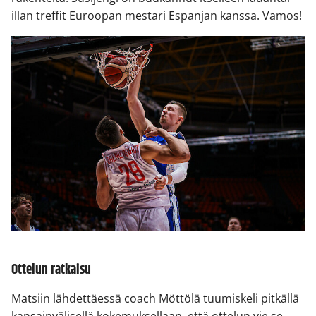
illan treffit Euroopan mestari Espanjan kanssa. Vamos!
Ottelun ratkaisu
Matsiin lähdettäessä coach Möttölä tuumiskeli pitkällä