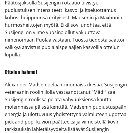
Päätösjaksolla Susijengin rotaatio tiivistyi,
puolustuksen intensiteetti kasvoi ja itseluottamus
kohosi huippuunsa erityisesti Madsenin ja Maxhunin
hurmosheittojen myötä. Eikä sovi unohtaa, että
Susijengi on viime vuosina ollut vakuuttava
nimenomaan Puolaa vastaan. Tuosta tiedosta saattoi
välkkyä aavistus puolalaispelaajien kasvoilla ottelun
lopulla.
Ottelun hahmot
Alexander Madsen pelaa erinomaista kesää. Susijengin
veteraanin roolin ilolla vastaanottanut ”Mädi” saa
Susijengin roolissa pelata vahvuuksiensa kautta
molemmissa päissä kenttää. Madsenin puolustuspään
energia ja ulottuvuus yhdistettynä valmiuteen upottaa
pick and pop -kuvion päätteeksi ja viimeistellä kovin
tarkkuuksin lähietäisyydeltä lisäävät Susijengin