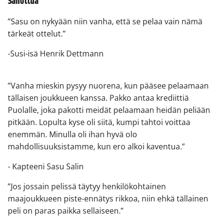
Sanottua
”Sasu on nykyään niin vanha, että se pelaa vain nämä
tärkeät ottelut.”
-Susi-isä Henrik Dettmann
”Vanha mieskin pysyy nuorena, kun pääsee pelaamaan
tällaisen joukkueen kanssa. Pakko antaa krediittiä
Puolalle, joka pakotti meidät pelaamaan heidän peliään
pitkään. Lopulta kyse oli siitä, kumpi tahtoi voittaa
enemmän. Minulla oli ihan hyvä olo
mahdollisuuksistamme, kun ero alkoi kaventua.”
- Kapteeni Sasu Salin
”Jos jossain pelissä täytyy henkilökohtainen
maajoukkueen piste-ennätys rikkoa, niin ehkä tällainen
peli on paras paikka sellaiseen.”