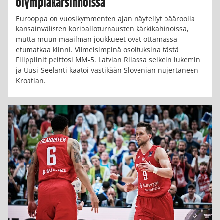
olympiakarsinnoissa
Eurooppa on vuosikymmenten ajan näytellyt pääroolia
kansainvälisten koripalloturnausten kärkikahinoissa,
mutta muun maailman joukkueet ovat ottamassa
etumatkaa kiinni. Viimeisimpinä osoituksina tästä
Filippiinit peittosi MM-5. Latvian Riiassa selkein lukemin
ja Uusi-Seelanti kaatoi vastikään Slovenian nujertaneen
Kroatian.