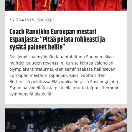
5.7.2024 15:15
Susijengi
Coach Rannikko Euroopan mestari
Espanjasta: ”Pitää pelata rohkeasti ja
sysätä paineet heille”
Susijengi saa myöhään lauantai-iltana Suomen aikaa
mahdollisuuden revanssiin, kun se kohtaa Valencian
olympiakarsintaturnauksen semifinaalissa hallitsevan
Euroopan mestarin Espanjan. Kaksi vuotta sitten
Berliinissä pelatussa EM-puolivälierässä Susijengi johti
Espanjaa viidellätoista pisteellä, mutta taipui sittemmin
kymmenellä pisteellä.