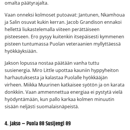
omalta päätyrajalta.
Vaan onneksi kolmoset putoavat: Jantunen, Nkamhoua
ja Salin osuvat kukin kerran. Jacob Grandison ennakoi
hellettä liukastelemalla viiteen perättäiseen
pisteeseen. Ero pysyy kuitenkin itsepäisesti kymmenen
pisteen tuntumassa Puolan veteraanien myllyttäessä
hyökkäyksiään.
Jakson lopussa nostaa päätään vanha tuttu
susienergia. Miro Little upottaa kauniin hyppyheiton
harhautuksesta ja kalastaa Puolalle hyökkääjän
virheen. Miikka Muurinen katkaisee syötön ja on karata
donkkiin. Vaan ammennettua energiaa ei pystytä vielä
hyödyntämään, kun pallo karkaa kolmen minuutin
sisään neljästi suomalaisnäpeistä.
4. jakso – Puola 88 Susijengi 89