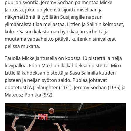
puuron syöntiä. Jeremy Sochan paimentaa Micke
Jantusta, joka luo yleensä sijoittumisellaan ja
näkymättömällä työllään Susijengille napsun
ylimääräistä tilaa mellastaa. Littlen ja Salinin kolmoset,
kolme Sasun kalastamaa hyökkääjän virhettä ja
muutama vapaaheitto pitävät kuitenkin sinivalkeat
pelissä mukana.
Tauolla Micke Jantusella on koossa 10 pistettä ja neljä
levypalloa, Edon Maxhunilla kahdeksan pistettä, Miro
Littlellä kahdeksan pistettä ja Sasu Salinilla kuuden
pisteen ja neljän syötön saldo. Puolaa johtavat
odotetusti A.J. Slaughter (11/1), Jeremy Sochan (10/5) ja
Mateusz Ponitka (9/2).