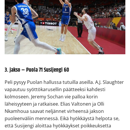
3. jakso – Puola 71 Susijengi 60
Peli pysyy Puolan hallussa tutuilla aseilla. A.J. Slaughter
vapautuu syöttökarusellin päätteeksi kahdesti
kolmoseen. Jeremy Sochan vie palloa korin
läheisyyteen ja ratkaisee. Elias Valtonen ja Olli
Nkamhoua saavat neljännet virheensä jakson
puoleenväliin mennessä. Eikä hyökkäystä helpota se,
että Susijengi aloittaa hyökkäykset poikkeuksetta