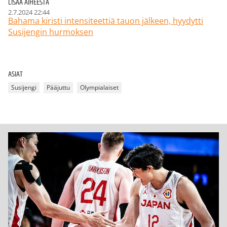
LISÄÄ AIHEESTA
2.7.2024 22:44
Bahama kiristi intensiteettiä tauon jälkeen, hyydytti
Susijengin hurmoksen
ASIAT
Susijengi
Pääjuttu
Olympialaiset