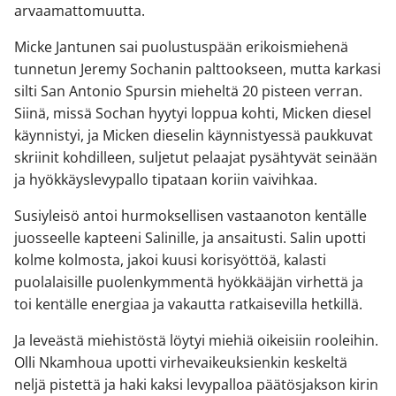
arvaamattomuutta.
Micke Jantunen sai puolustuspään erikoismiehenä
tunnetun Jeremy Sochanin palttookseen, mutta karkasi
silti San Antonio Spursin mieheltä 20 pisteen verran.
Siinä, missä Sochan hyytyi loppua kohti, Micken diesel
käynnistyi, ja Micken dieselin käynnistyessä paukkuvat
skriinit kohdilleen, suljetut pelaajat pysähtyvät seinään
ja hyökkäyslevypallo tipataan koriin vaivihkaa.
Susiyleisö antoi hurmoksellisen vastaanoton kentälle
juosseelle kapteeni Salinille, ja ansaitusti. Salin upotti
kolme kolmosta, jakoi kuusi korisyöttöä, kalasti
puolalaisille puolenkymmentä hyökkääjän virhettä ja
toi kentälle energiaa ja vakautta ratkaisevilla hetkillä.
Ja leveästä miehistöstä löytyi miehiä oikeisiin rooleihin.
Olli Nkamhoua upotti virhevaikeuksienkin keskeltä
neljä pistettä ja haki kaksi levypalloa päätösjakson kirin