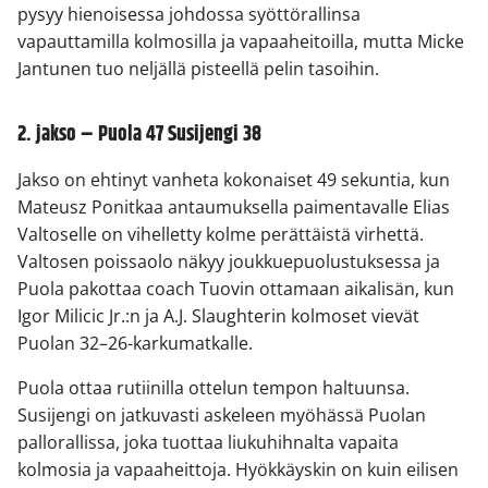
pysyy hienoisessa johdossa syöttörallinsa
vapauttamilla kolmosilla ja vapaaheitoilla, mutta Micke
Jantunen tuo neljällä pisteellä pelin tasoihin.
2. jakso – Puola 47 Susijengi 38
Jakso on ehtinyt vanheta kokonaiset 49 sekuntia, kun
Mateusz Ponitkaa antaumuksella paimentavalle Elias
Valtoselle on vihelletty kolme perättäistä virhettä.
Valtosen poissaolo näkyy joukkuepuolustuksessa ja
Puola pakottaa coach Tuovin ottamaan aikalisän, kun
Igor Milicic Jr.:n ja A.J. Slaughterin kolmoset vievät
Puolan 32–26-karkumatkalle.
Puola ottaa rutiinilla ottelun tempon haltuunsa.
Susijengi on jatkuvasti askeleen myöhässä Puolan
pallorallissa, joka tuottaa liukuhihnalta vapaita
kolmosia ja vapaaheittoja. Hyökkäyskin on kuin eilisen