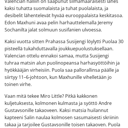
Valencian halliin on saapunut silmämääräisesti lähes
kaksi tuhatta suomalaista ja tuhat puolalaista, ja
desibelit lähentelevät hyvää eurooppalaista keskitasoa.
Edon Maxhuni avaa pelin harhauttelemalla Jeremy
Sochanilta jalat solmuun susifanien ulvoessa.
Kaksi vuotta sitten Prahassa Susijengi löylytti Puolaa 30
pisteellä tukahduttavalla joukkuepuolustuksellaan.
Valencian ottelu ennakoi samaa, mutta Susijengi
tuhraa matsin alun puolinopeansa harhasyöttöihin ja
hyökkääjän virheisiin. Puola saa pallorallinsa päälle ja
siirtyy 11–6-johtoon, kun Maxhunille vihelletään jo
toinen virhe.
Vaan mitä tekee Miro Little? Pitkä kakkonen
kuljetuksesta, kolmonen kulmasta ja syöttö Andre
Gustavsonille takaoveen. Kaksi matsia huilannut
kapteeni Salin naulaa kolmosen sasumaisesti skriinin
takaa ja tarjoilee Gustavsonille toisen takaoven. Puola