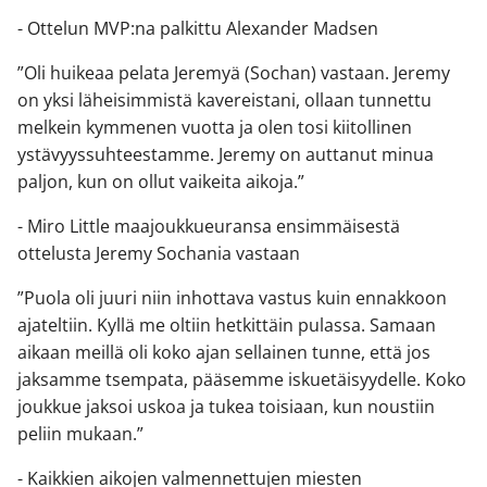
- Ottelun MVP:na palkittu Alexander Madsen
”Oli huikeaa pelata Jeremyä (Sochan) vastaan. Jeremy
on yksi läheisimmistä kavereistani, ollaan tunnettu
melkein kymmenen vuotta ja olen tosi kiitollinen
ystävyyssuhteestamme. Jeremy on auttanut minua
paljon, kun on ollut vaikeita aikoja.”
- Miro Little maajoukkueuransa ensimmäisestä
ottelusta Jeremy Sochania vastaan
”Puola oli juuri niin inhottava vastus kuin ennakkoon
ajateltiin. Kyllä me oltiin hetkittäin pulassa. Samaan
aikaan meillä oli koko ajan sellainen tunne, että jos
jaksamme tsempata, pääsemme iskuetäisyydelle. Koko
joukkue jaksoi uskoa ja tukea toisiaan, kun noustiin
peliin mukaan.”
- Kaikkien aikojen valmennettujen miesten