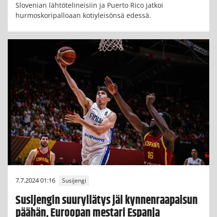
Slovenian lähtötelineisiin ja Puerto Rico jatkoi
hurmoskoripalloaan kotiyleisönsä edessä.
7.7.2024 01:16
Susijengi
Susijengin suuryllätys jäi kynnenraapaisun
päähän, Euroopan mestari Espanja