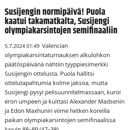
Susijengin normipäivä! Puola
kaatui takamatkalta, Susijengi
olympiakarsintojen semifinaaliin
Valencian
5.7.2024 01:49
olympiakarsintaturnauksen alkulohkon
päätöspäivänä nähtiin tyyppiesimerkki
Susijengin ottelusta. Puola hallitsi
ottelutapahtumia kolme jaksoa, mutta
Susijengi pysyi pelisuunnitelmassaan, kuroi
eron umpeen ja kuittasi Alexander Madsenin
ja Edon Maxhunin viime hetken koreilla
paikan olympiakarsintojen semifinaalissa
luvuin 88–89 (47–38).