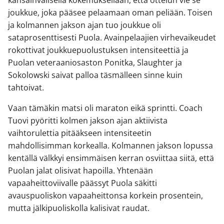
kansainvälisellä kokemuksellaan, että ottelun vie se
joukkue, joka pääsee pelaamaan oman peliään. Toisen
ja kolmannen jakson ajan tuo joukkue oli
sataprosenttisesti Puola. Avainpelaajien virhevaikeudet
rokottivat joukkuepuolustuksen intensiteettiä ja
Puolan veteraaniosaston Ponitka, Slaughter ja
Sokolowski saivat palloa täsmälleen sinne kuin
tahtoivat.
Vaan tämäkin matsi oli maraton eikä sprintti. Coach
Tuovi pyöritti kolmen jakson ajan aktiivista
vaihtorulettia pitääkseen intensiteetin
mahdollisimman korkealla. Kolmannen jakson lopussa
kentällä välkkyi ensimmäisen kerran osviittaa siitä, että
Puolan jalat olisivat hapoilla. Yhtenään
vapaaheittoviivalle päässyt Puola säkitti
avauspuoliskon vapaaheittonsa korkein prosentein,
mutta jälkipuoliskolla kalisivat raudat.