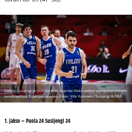
Vamos! Susijengi järjesti itselleen lauantai-illaksi paikan olympiakarsintojen
semifinaalissa Espanjaa vastaan. Kuvat: Ville Vuorinen / Susijengi & FIBA.
1. jakso – Puola 24 Susijengi 24