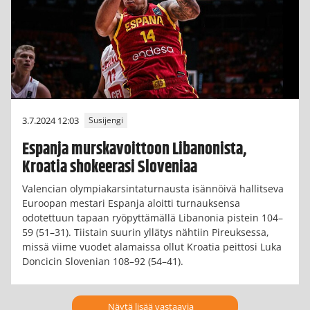
3.7.2024 12:03
Susijengi
Espanja murskavoittoon Libanonista,
Kroatia shokeerasi Sloveniaa
Valencian olympiakarsintaturnausta isännöivä hallitseva
Euroopan mestari Espanja aloitti turnauksensa
odotettuun tapaan ryöpyttämällä Libanonia pistein 104–
59 (51–31). Tiistain suurin yllätys nähtiin Pireuksessa,
missä viime vuodet alamaissa ollut Kroatia peittosi Luka
Doncicin Slovenian 108–92 (54–41).
Näytä lisää vastaavia