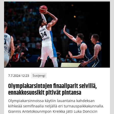
7.7.2024 12:23
Susijengi
Olympiakarsintojen finaaliparit selvillä,
ennakkosuosikit pitivät pintansa
Olympiakarsinnoissa käytiin lauantaina kahdeksan
kiihkeää semifinaalia neljällä eri turnauspaikkakunnalla.
Giannis Antetokounmpon Kreikka jätti Luka Doncicin