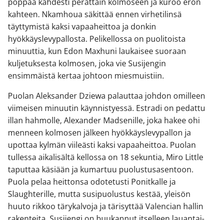
poppaa kahdesti perättäin kolmoseen ja kuroo eron
kahteen. Nkamhoua säkittää ennen virhetilinsä
täyttymistä kaksi vapaaheittoa ja donkin
hyökkäyslevypallosta. Pelikellossa on puolitoista
minuuttia, kun Edon Maxhuni laukaisee suoraan
kuljetuksesta kolmosen, joka vie Susijengin
ensimmäistä kertaa johtoon miesmuistiin.
Puolan Aleksander Dziewa palauttaa johdon omilleen
viimeisen minuutin käynnistyessä. Estradi on pedattu
illan hahmolle, Alexander Madsenille, joka hakee ohi
menneen kolmosen jälkeen hyökkäyslevypallon ja
upottaa kylmän viileästi kaksi vapaaheittoa. Puolan
tullessa aikalisältä kellossa on 18 sekuntia, Miro Little
taputtaa käsiään ja kumartuu puolustusasentoon.
Puola pelaa heittonsa odotetusti Ponitkalle ja
Slaughterille, mutta susipuolustus kestää, yleisön
huuto rikkoo tärykalvoja ja tärisyttää Valencian hallin
rakenteita. Susijengi on buukannut itselleen lauantai-