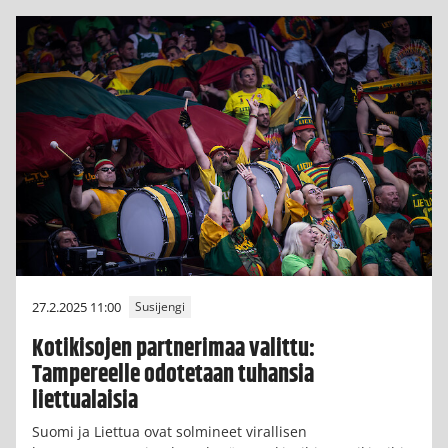
27.2.2025 11:00
Susijengi
Kotikisojen partnerimaa valittu:
Tampereelle odotetaan tuhansia
liettualaisia
Suomi ja Liettua ovat solmineet virallisen