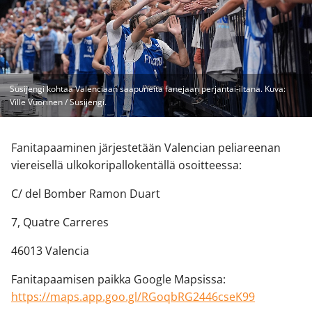
Susijengi kohtaa Valenciaan saapuneita fanejaan perjantai-iltana. Kuva:
Ville Vuorinen / Susijengi.
Fanitapaaminen järjestetään Valencian peliareenan
viereisellä ulkokoripallokentällä osoitteessa:
C/ del Bomber Ramon Duart
7, Quatre Carreres
46013 Valencia
Fanitapaamisen paikka Google Mapsissa:
https://maps.app.goo.gl/RGoqbRG2446cseK99