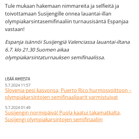
Tule mukaan hakemaan nimmareita ja selfieitä ja
toivottamaan Susijengille onnea lauantai-illan
olympiakarsintasemifinaaliin turnausisäntä Espanjaa
vastaan!
Espanja isännöi Susijengiä Valenciassa lauantai-iltana
6.7. klo 21.30 Suomen aikaa
olympiakarsintaturnauksen semifinaalissa.
LISÄÄ AIHEESTA
5.7.2024 11:57
Slovenia pesi kasvonsa, Puerto Rico hurmosvoittoon –
olympiakarsintojen semifinaaliparit varmistuivat
5.7.2024 01:49
Susijengin normipäivä! Puola kaatui takamatkalta,
Susijengi olympiakarsintojen semifinaaliin