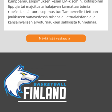
kumppanuussopimuksen kesän EM-kisoihin. Kotikisoihin
lippuja tai majoitusta halajavan kannattaa toimia
ripeästi, sillä tuore sopimus tuo Tampereelle Liettuan
joukkueen vanavedessä tuhansia liettualaisfaneja ja
kansainvälisen arvoturnauksen sähköistä tunnelmaa.
Näytä lisää vastaavia