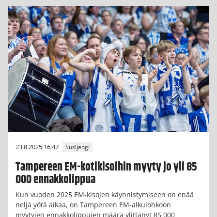
23.8.2025 16:47
Susijengi
Tampereen EM-kotikisoihin myyty jo yli 85
000 ennakkolippua
Kun vuoden 2025 EM-kisojen käynnistymiseen on enää
neljä yötä aikaa, on Tampereen EM-alkulohkoon
myytyjen ennakkolippujen määrä ylittänyt 85 000