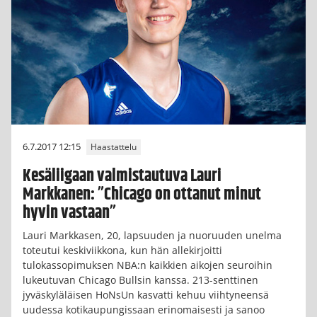
6.7.2017 12:15
Haastattelu
Kesäliigaan valmistautuva Lauri
Markkanen: ”Chicago on ottanut minut
hyvin vastaan”
Lauri Markkasen, 20, lapsuuden ja nuoruuden unelma
toteutui keskiviikkona, kun hän allekirjoitti
tulokassopimuksen NBA:n kaikkien aikojen seuroihin
lukeutuvan Chicago Bullsin kanssa. 213-senttinen
jyväskyläläisen HoNsUn kasvatti kehuu viihtyneensä
uudessa kotikaupungissaan erinomaisesti ja sanoo