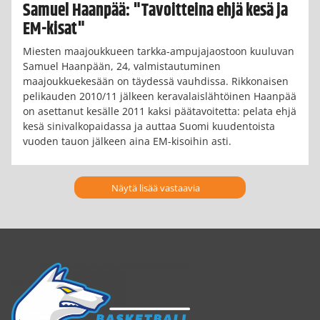
Samuel Haanpää: "Tavoitteina ehjä kesä ja
EM-kisat"
Miesten maajoukkueen tarkka-ampujajaostoon kuuluvan
Samuel Haanpään, 24, valmistautuminen
maajoukkuekesään on täydessä vauhdissa. Rikkonaisen
pelikauden 2010/11 jälkeen keravalaislähtöinen Haanpää
on asettanut kesälle 2011 kaksi päätavoitetta: pelata ehjä
kesä sinivalkopaidassa ja auttaa Suomi kuudentoista
vuoden tauon jälkeen aina EM-kisoihin asti.
Näytä lisää vastaavia