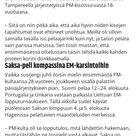
Tampereella järjestetyissä PM-kisoissa vasta 18-
vuotiaana.
– Siitä on niin pitkä aika, että aika hyvin niiden kisojen
tapahtumat ovat ehtineet unohtua. Meillä oli silloin
samalla tavalla iso pelaajarinki kuin nyt, ja taisin pelata
vain parissa matsissa. Sen tosin muistan, että
ensimmäisessä ottelussani taisin tehdä kaikki kahden
pisteen korini donkkaamalla.
Saksa-peli kompassina EM-karsintoihin
Vaikka susijengi juhli iloisin mielin ensimmäistä PM-
kultaansa 28 vuoteen, joukkueen sisällä palattiin
päiväjärjestykseen pian. Suomi pelaa 12.–24. elokuuta
Portugalia ja Unkaria vastaan paikasta Liettuan EM-
lopputurnaukseen. Tällä viikolla sudet käyvät
puolestaan Saksan kimppuun 4. ja 5. elokuuta
Hagenissa pelattavien maaotteluiden merkeissä.
– PM-kulta oli se lopputulos, mitä lähdettiin hakemaan,
mutta tästähän ne tosipelit vasta alkavat. Saksa on