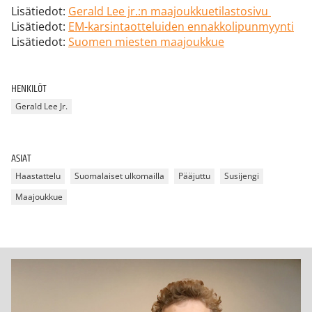
Lisätiedot:
Gerald Lee jr.:n maajoukkuetilastosivu
Lisätiedot:
EM-karsintaotteluiden ennakkolipunmyynti
Lisätiedot:
Suomen miesten maajoukkue
HENKILÖT
Gerald Lee Jr.
ASIAT
Haastattelu
Suomalaiset ulkomailla
Pääjuttu
Susijengi
Maajoukkue