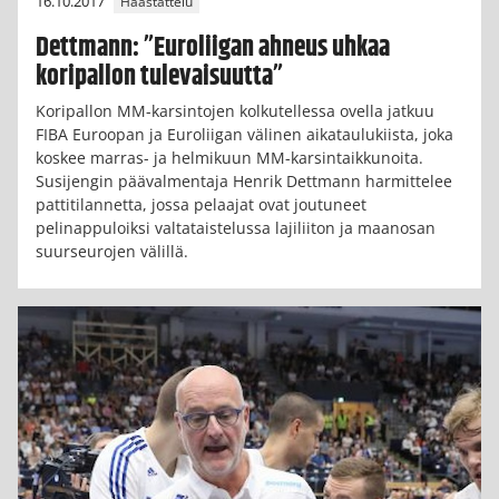
16.10.2017
Haastattelu
Dettmann: ”Euroliigan ahneus uhkaa
koripallon tulevaisuutta”
Koripallon MM-karsintojen kolkutellessa ovella jatkuu
FIBA Euroopan ja Euroliigan välinen aikataulukiista, joka
koskee marras- ja helmikuun MM-karsintaikkunoita.
Susijengin päävalmentaja Henrik Dettmann harmittelee
pattitilannetta, jossa pelaajat ovat joutuneet
pelinappuloiksi valtataistelussa lajiliiton ja maanosan
suurseurojen välillä.