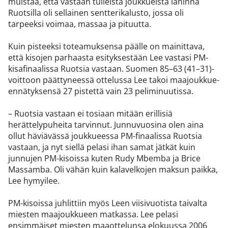
muistaa, että vastaan tulleista joukkueista lähinnä
Ruotsilla oli sellainen sentterikalusto, jossa oli
tarpeeksi voimaa, massaa ja pituutta.
Kuin pisteeksi toteamuksensa päälle on mainittava,
että kisojen parhaasta esityksestään Lee vastasi PM-
kisafinaalissa Ruotsia vastaan. Suomen 85–63 (41–31)-
voittoon päättyneessä ottelussa Lee takoi maajoukkue-
ennätyksensä 27 pistettä vain 23 peliminuutissa.
– Ruotsia vastaan ei tosiaan mitään erillisiä
herättelypuheita tarvinnut. Junnuvuosina olen aina
ollut häviävässä joukkueessa PM-finaalissa Ruotsia
vastaan, ja nyt siellä pelasi ihan samat jätkät kuin
junnujen PM-kisoissa kuten Rudy Mbemba ja Brice
Massamba. Oli vähän kuin kalavelkojen maksun paikka,
Lee hymyilee.
PM-kisoissa juhlittiin myös Leen viisivuotista taivalta
miesten maajoukkueen matkassa. Lee pelasi
ensimmäiset miesten maaottelunsa elokuussa 2006