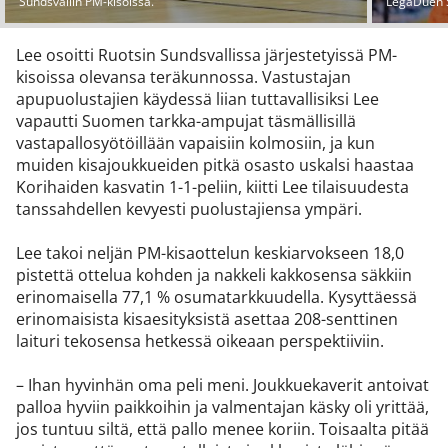
Sundsvallin PM-kisoissa.
LegaDuen 
Lee osoitti Ruotsin Sundsvallissa järjestetyissä PM-
kisoissa olevansa teräkunnossa. Vastustajan
apupuolustajien käydessä liian tuttavallisiksi Lee
vapautti Suomen tarkka-ampujat täsmällisillä
vastapallosyötöillään vapaisiin kolmosiin, ja kun
muiden kisajoukkueiden pitkä osasto uskalsi haastaa
Korihaiden kasvatin 1-1-peliin, kiitti Lee tilaisuudesta
tanssahdellen kevyesti puolustajiensa ympäri.
Lee takoi neljän PM-kisaottelun keskiarvokseen 18,0
pistettä ottelua kohden ja nakkeli kakkosensa säkkiin
erinomaisella 77,1 % osumatarkkuudella. Kysyttäessä
erinomaisista kisaesityksistä asettaa 208-senttinen
laituri tekosensa hetkessä oikeaan perspektiiviin.
– Ihan hyvinhän oma peli meni. Joukkuekaverit antoivat
palloa hyviin paikkoihin ja valmentajan käsky oli yrittää,
jos tuntuu siltä, että pallo menee koriin. Toisaalta pitää