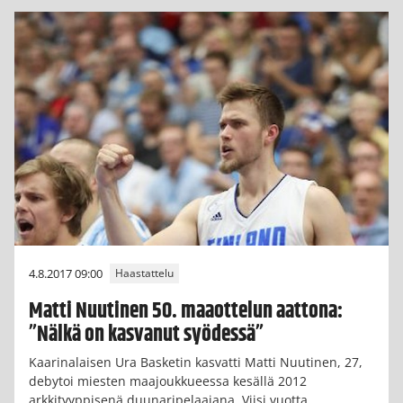
4.8.2017 09:00
Haastattelu
Matti Nuutinen 50. maaottelun aattona:
”Nälkä on kasvanut syödessä”
Kaarinalaisen Ura Basketin kasvatti Matti Nuutinen, 27,
debytoi miesten maajoukkueessa kesällä 2012
arkkityyppisenä duunaripelaajana. Viisi vuotta