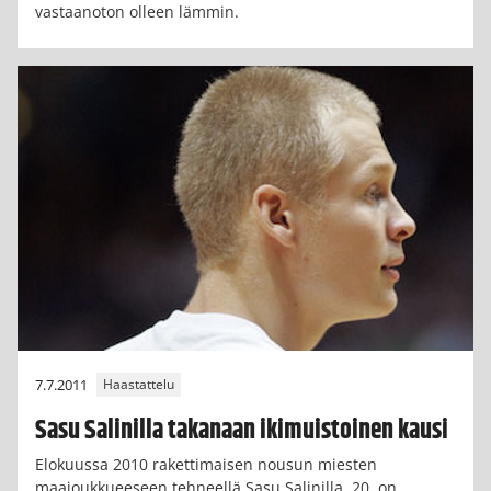
vastaanoton olleen lämmin.
7.7.2011
Haastattelu
Sasu Salinilla takanaan ikimuistoinen kausi
Elokuussa 2010 rakettimaisen nousun miesten
maajoukkueeseen tehneellä Sasu Salinilla, 20, on