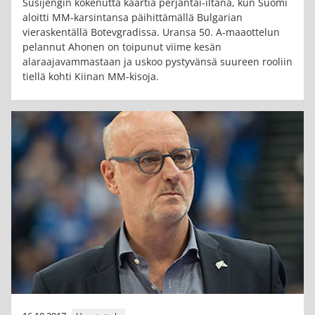
Susijengin kokenutta kaartia perjantai-iltana, kun Suomi
aloitti MM-karsintansa päihittämällä Bulgarian
vieraskentällä Botevgradissa. Uransa 50. A-maaottelun
pelannut Ahonen on toipunut viime kesän
alaraajavammastaan ja uskoo pystyvänsä suureen rooliin
tiellä kohti Kiinan MM-kisoja.