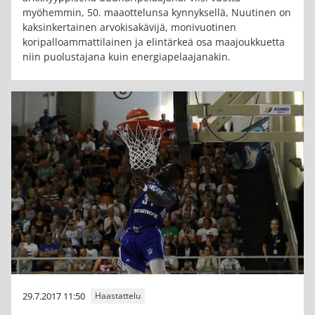
myöhemmin, 50. maaottelunsa kynnyksellä, Nuutinen on
kaksinkertainen arvokisakävijä, monivuotinen
koripalloammattilainen ja elintärkeä osa maajoukkuetta
niin puolustajana kuin energiapelaajanakin.
29.7.2017 11:50
Haastattelu