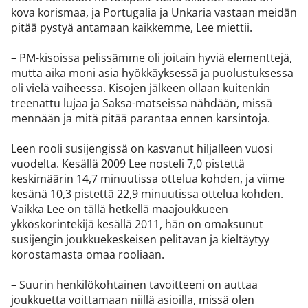
kova korismaa, ja Portugalia ja Unkaria vastaan meidän
pitää pystyä antamaan kaikkemme, Lee miettii.
– PM-kisoissa pelissämme oli joitain hyviä elementtejä,
mutta aika moni asia hyökkäyksessä ja puolustuksessa
oli vielä vaiheessa. Kisojen jälkeen ollaan kuitenkin
treenattu lujaa ja Saksa-matseissa nähdään, missä
mennään ja mitä pitää parantaa ennen karsintoja.
Leen rooli susijengissä on kasvanut hiljalleen vuosi
vuodelta. Kesällä 2009 Lee nosteli 7,0 pistettä
keskimäärin 14,7 minuutissa ottelua kohden, ja viime
kesänä 10,3 pistettä 22,9 minuutissa ottelua kohden.
Vaikka Lee on tällä hetkellä maajoukkueen
ykköskorintekijä kesällä 2011, hän on omaksunut
susijengin joukkuekeskeisen pelitavan ja kieltäytyy
korostamasta omaa rooliaan.
– Suurin henkilökohtainen tavoitteeni on auttaa
joukkuetta voittamaan niillä asioilla, missä olen