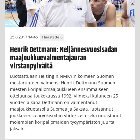
25.8.2017 14:45
Haastattelu
Henrik Dettmann: Neljännesvuosisadan
maajoukkuevalmentajauran
virstanpylväitä
Luotsattuaan Helsingin NMKY:n kolmeen Suomen
mestaruuteen valmensi Henrik Dettmann Suomen
miesten koripallomaajoukkueen ensimmäiseen
otteluunsa toukokuussa 1992. Viimeksi kuluneen 25
vuoden aikana Dettmann on valmentanut
maajoukkuetasolla Suomea ja Saksaa, luotsannut
joukkueensa arvokisoihin yhdeksästi sekä uudistanut
molempien koripallomaiden työympäristön juurta
jaksain.