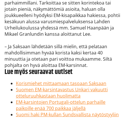
parhaimmillani. Tarkoittaa se sitten korintekoa tai
jotain pieniä, näkymättömiä asioita, haluan olla
joukkueelleni hyödyksi EM-kisapaikkaa hakiessa, pohtii
kesäkuun alussa varusmiespalveluksensa Lahden
Urheilukoulussa yhdessä mm. Samuel Haanpään ja
Mikael Granlundin kanssa aloittanut Lee.
– Ja Saksaan lähdetään sillä mielin, että pelataan
mahdollisimman hyvää korista kaksi kertaa 40
minuuttia ja otetaan pari voittoa mukaamme. Siltä
pohjalta on hyvä aloittaa EM-karsinnat.
Lue myös seuraavat uutiset
Korismiehet mittaamaan tasoaan Saksaan
Suomen EM-karsintavastus Unkari vakuutti
otteluruuhkastaan huolimatta
EM-karsintojen Portugali-ottelun parhaille
paikoille enää 700 paikkaa jäljellä
Suomi haki PM-kullan Sundsvallista näytöstyyliin