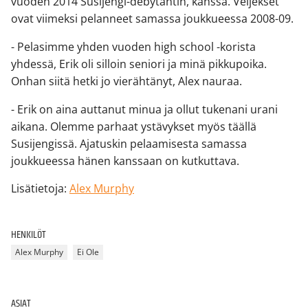
vuoden 2014 Susijengi-debytantin, kanssa. Veljekset
ovat viimeksi pelanneet samassa joukkueessa 2008-09.
- Pelasimme yhden vuoden high school -korista
yhdessä, Erik oli silloin seniori ja minä pikkupoika.
Onhan siitä hetki jo vierähtänyt, Alex nauraa.
- Erik on aina auttanut minua ja ollut tukenani urani
aikana. Olemme parhaat ystävykset myös täällä
Susijengissä. Ajatuskin pelaamisesta samassa
joukkueessa hänen kanssaan on kutkuttava.
Lisätietoja:
Alex Murphy
HENKILÖT
Alex Murphy
Ei Ole
ASIAT