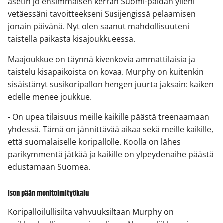
asetin jo ensimmäisen kerran Suomi-paidan ylleni
vetäessäni tavoitteekseni Susijengissä pelaamisen
jonain päivänä. Nyt olen saanut mahdollisuuteni
taistella paikasta kisajoukkueessa.
Maajoukkue on täynnä kivenkovia ammattilaisia ja
taistelu kisapaikoista on kovaa. Murphy on kuitenkin
sisäistänyt susikoripallon hengen juurta jaksain: kaiken
edelle menee joukkue.
- On upea tilaisuus meille kaikille päästä treenaamaan
yhdessä. Tämä on jännittävää aikaa sekä meille kaikille,
että suomalaiselle koripallolle. Koolla on lähes
parikymmentä jätkää ja kaikille on ylpeydenaihe päästä
edustamaan Suomea.
Ison pään monitoimityökalu
Koripalloilullisilta vahvuuksiltaan Murphy on