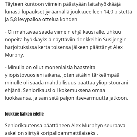
Täyteen kuntoon viimein päästyään laitahyökkääjä
lunasti lupaukset jyräämällä joukkueelleen 14,0 pistettä
ja 5,8 levypalloa ottelua kohden.
- Oli mahtavaa saada viimein ehjä kausi alle, uhkuu
nopeita hyökkäyksiä näyttäviin donkkeihin Susijengin
harjoituksissa kerta toisensa jälkeen päättänyt Alex
Murphy.
- Minulla on ollut monenlaisia haasteita
yliopistovuosieni aikana, joten sitäkin tärkeämpää
minulle oli saada mahdollisuus päättää yliopistourani
ehjänä. Seniorikausi oli kokemuksena omaa
luokkaansa, ja sain siitä paljon itsevarmuutta jatkoon.
Joukkue kaiken edelle
Seniorikautensa päättäneen Alex Murphyn seuraava
askel on siirtyä koripalloammattilaiseksi.