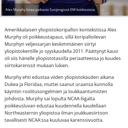
Alex Murphy kisaa paikasta Susijengissä EM-kotikisoissa.
Amerikkalaisen yliopistokoripallon kontekstissa Alex
Murphy oli poikkeustapaus, sillä koripalloilevan
Murphyn veljessarjan keskimmäinen siirtyi
yliopistokentille jo syyskaudella 2011. Päättynyt kausi
oli siis hänelle yliopistotasolla periaatteessa jo kuudes
siirtokarenssit mukaan lukien.
Murphy ehti edustaa viiden yliopistokauden aikana
Dukea ja Floridaa, muttei saanut uraansa kunnolla
käyntiin roolitusongelmien ja loukkaantumisten
johdosta. Murphy sai lopulta NCAA-liigalta
poikkeusluvan edustaa kuudennella kaudellaan
Northeasternin yliopistoa ilman joukkuesiirtoon
tavallisesti NCAA:ssa kuuluvaa karenssivuotta.