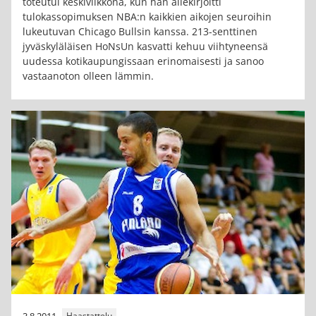
toteutui keskiviikkona, kun hän allekirjoitti
tulokassopimuksen NBA:n kaikkien aikojen seuroihin
lukeutuvan Chicago Bullsin kanssa. 213-senttinen
jyväskyläläisen HoNsUn kasvatti kehuu viihtyneensä
uudessa kotikaupungissaan erinomaisesti ja sanoo
vastaanoton olleen lämmin.
3.8.2011