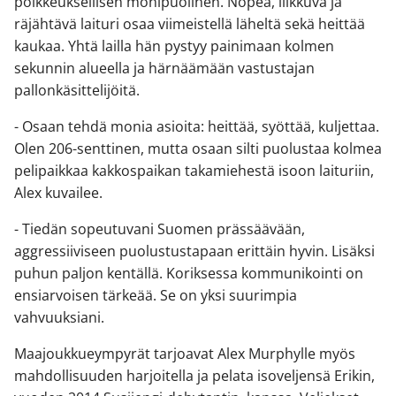
poikkeuksellisen monipuolinen. Nopea, liikkuva ja
räjähtävä laituri osaa viimeistellä läheltä sekä heittää
kaukaa. Yhtä lailla hän pystyy painimaan kolmen
sekunnin alueella ja härnäämään vastustajan
pallonkäsittelijöitä.
- Osaan tehdä monia asioita: heittää, syöttää, kuljettaa.
Olen 206-senttinen, mutta osaan silti puolustaa kolmea
pelipaikkaa kakkospaikan takamiehestä isoon laituriin,
Alex kuvailee.
- Tiedän sopeutuvani Suomen prässäävään,
aggressiiviseen puolustustapaan erittäin hyvin. Lisäksi
puhun paljon kentällä. Koriksessa kommunikointi on
ensiarvoisen tärkeää. Se on yksi suurimpia
vahvuuksiani.
Maajoukkueympyrät tarjoavat Alex Murphylle myös
mahdollisuuden harjoitella ja pelata isoveljensä Erikin,