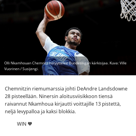
Olli Nkamhouan Chemnitz hätyyttelee Bundesliigan kärkisijaa. Kuva: Ville
Vuorinen / Susijengi.
Chemnitzin riemumarssia johti DeAndre Landsdowne
28 pisteellään. Ninersin aloitusviisikkoon tiensä
raivannut Nkamhoua kirjautti voittajille 13 pistettä,
neljä levypalloa ja kaksi blokkia.
WIN 🧡