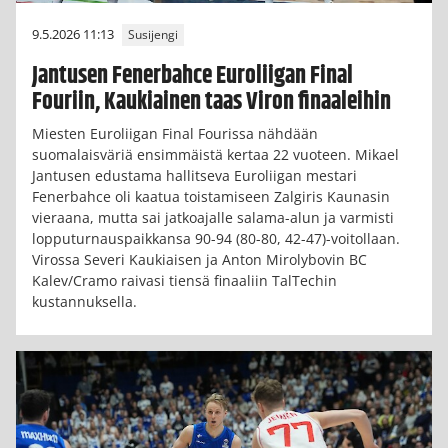
9.5.2026 11:13
Susijengi
Jantusen Fenerbahce Euroliigan Final
Fouriin, Kaukiainen taas Viron finaaleihin
Miesten Euroliigan Final Fourissa nähdään
suomalaisväriä ensimmäistä kertaa 22 vuoteen. Mikael
Jantusen edustama hallitseva Euroliigan mestari
Fenerbahce oli kaatua toistamiseen Zalgiris Kaunasin
vieraana, mutta sai jatkoajalle salama-alun ja varmisti
lopputurnauspaikkansa 90-94 (80-80, 42-47)-voitollaan.
Virossa Severi Kaukiaisen ja Anton Mirolybovin BC
Kalev/Cramo raivasi tiensä finaaliin TalTechin
kustannuksella.