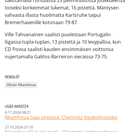
säkittämällä runsaassa 25 peliminuutissa joukkueensa
toiseksi korkeimmat lukemat, 16 pistettä. Mäntysen
vahvasta illasta huolimatta Karlsruhe taipui
Bremerhavenille kotonaan 79-87.
Ville Tahvanainen saalisti puolestaan Portugalin
liigassa tupla-tuplan, 13 pistettä ja 10 levypalloa, kun
CD Povoa saalisti kauden ensimmäisen voittonsa
nujertamalla Galitos-Barreiron vieraissa 73-75.
HENKILÖT
Olivier Nkamhoua
LISÄÄ AIHEESTA
4.11.2024 08:21
Nkamhoua taas vireessä, Chemnitz liigakolmoseksi
27.10.2024 21:10