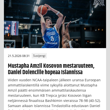
21.5.2026 08:31
Susijengi
Mustapha Amzil Kosovon mestaruuteen,
Daniel Dolencille hopeaa Islannissa
Viiden vuoden NCAA-taipaleen jälkeen uransa Euroopan
ammattilaiskentillä viime syksyllä aloittanut Mustapha
Amzil päätti ensimmäisen ammattilaiskautensa
mestaruuteen, kun KB Trepca jyräsi Kosovon liigan
neljännessä finaalissa Bashkimin vieraissa 78-98 (40-52).
Samaan aikaan Islannissa Tindastollia edustavan Daniel