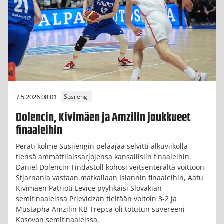
7.5.2026 08:01
Susijengi
Dolencin, Kivimäen ja Amzilin joukkueet
finaaleihin
Peräti kolme Susijengin pelaajaa selvitti alkuviikolla
tiensä ammattilaissarjojensa kansallisiin finaaleihin.
Daniel Dolencin Tindastoll kohosi veitsenterältä voittoon
Stjarnania vastaan matkallaan Islannin finaaleihin, Aatu
Kivimäen Patrioti Levice pyyhkäisi Slovakian
semifinaaleissa Prievidzan tieltään voitoin 3-2 ja
Mustapha Amzilin KB Trepca oli totutun suvereeni
Kosovon semifinaaleissa.