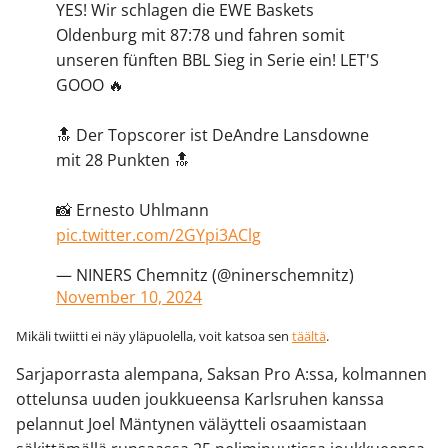
YES! Wir schlagen die EWE Baskets
Oldenburg mit 87:78 und fahren somit
unseren fünften BBL Sieg in Serie ein! LET'S
GOOO 🔥
🔝 Der Topscorer ist DeAndre Lansdowne
mit 28 Punkten 🔝
📸 Ernesto Uhlmann
pic.twitter.com/2GYpi3AClg
— NINERS Chemnitz (@ninerschemnitz)
November 10, 2024
Mikäli twiitti ei näy yläpuolella, voit katsoa sen
täältä
.
Sarjaporrasta alempana, Saksan Pro A:ssa, kolmannen
ottelunsa uuden joukkueensa Karlsruhen kanssa
pelannut Joel Mäntynen väläytteli osaamistaan