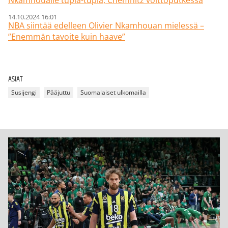
Nkamhoualle tupla-tupla, Chemnitz voittoputkessa
14.10.2024 16:01
NBA siintää edelleen Olivier Nkamhouan mielessä –
”Enemmän tavoite kuin haave”
ASIAT
Susijengi
Pääjuttu
Suomalaiset ulkomailla