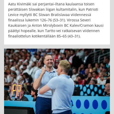
Aatu Kivimäki sai perjantai-iltana kaulaansa toisen
perättäisen Slovakian liigan kultamitalin, kun Patrioti
Levice myllytti BC Slovan Bratislavaa viidennessä
finaalissa lukemin 126–76 (53–31). Virossa Severi
Kaukiaisen ja Anton Mirolybovin BC Kalev/Cramon kausi
päättyi hopealle, kun Tartto vei ratkaisevan viidennen
finaaliottelun kotikentällään 85–65 (43–31).