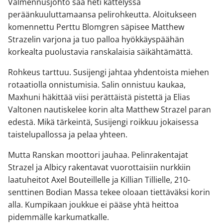
Valmennusjohto saa heti kättelyssä
peräänkuuluttamaansa pelirohkeutta. Aloitukseen
komennettu Perttu Blomgren säpisee Matthew
Strazelin varjona ja tuo palloa hyökkäyspäähän
korkealta puolustavia ranskalaisia säikähtämättä.
Rohkeus tarttuu. Susijengi jahtaa yhdentoista miehen
rotaatiolla onnistumisia. Salin onnistuu kaukaa,
Maxhuni häkittää viisi perättäistä pistettä ja Elias
Valtonen nautiskelee korin alta Matthew Strazel paran
edestä. Mikä tärkeintä, Susijengi roikkuu jokaisessa
taistelupallossa ja pelaa yhteen.
Mutta Ranskan moottori jauhaa. Pelinrakentajat
Strazel ja Albicy rakentavat vuorottaisiin nurkkiin
laatuheitot Axel Bouteillelle ja Killian Tillielle, 210-
senttinen Bodian Massa tekee oloaan tiettäväksi korin
alla. Kumpikaan joukkue ei pääse yhtä heittoa
pidemmälle karkumatkalle.