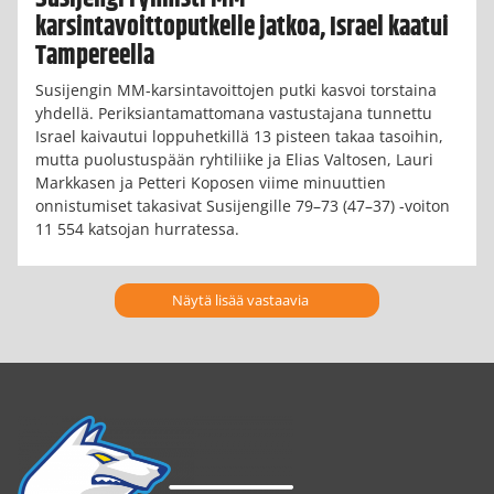
karsintavoittoputkelle jatkoa, Israel kaatui
Tampereella
Susijengin MM-karsintavoittojen putki kasvoi torstaina
yhdellä. Periksiantamattomana vastustajana tunnettu
Israel kaivautui loppuhetkillä 13 pisteen takaa tasoihin,
mutta puolustuspään ryhtiliike ja Elias Valtosen, Lauri
Markkasen ja Petteri Koposen viime minuuttien
onnistumiset takasivat Susijengille 79–73 (47–37) -voiton
11 554 katsojan hurratessa.
Näytä lisää vastaavia