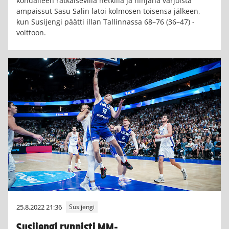
kohdalleen ratkaisevilla hetkillä ja ninjana varjoista
ampaissut Sasu Salin latoi kolmosen toisensa jälkeen,
kun Susijengi päätti illan Tallinnassa 68–76 (36–47) -
voittoon.
25.8.2022 21:36
Susijengi
Susijengi rynnisti MM-