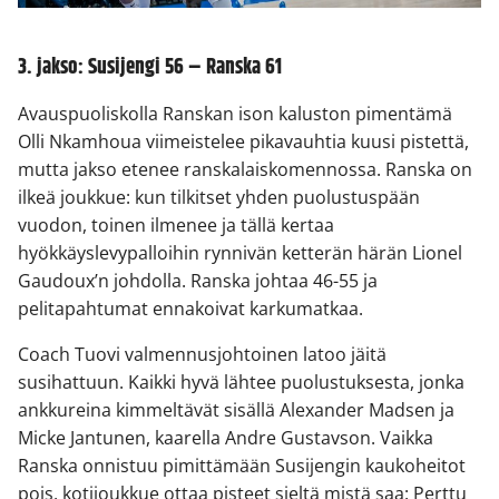
3. jakso: Susijengi 56 – Ranska 61
Avauspuoliskolla Ranskan ison kaluston pimentämä
Olli Nkamhoua viimeistelee pikavauhtia kuusi pistettä,
mutta jakso etenee ranskalaiskomennossa. Ranska on
ilkeä joukkue: kun tilkitset yhden puolustuspään
vuodon, toinen ilmenee ja tällä kertaa
hyökkäyslevypalloihin rynnivän ketterän härän Lionel
Gaudoux’n johdolla. Ranska johtaa 46-55 ja
pelitapahtumat ennakoivat karkumatkaa.
Coach Tuovi valmennusjohtoinen latoo jäitä
susihattuun. Kaikki hyvä lähtee puolustuksesta, jonka
ankkureina kimmeltävät sisällä Alexander Madsen ja
Micke Jantunen, kaarella Andre Gustavson. Vaikka
Ranska onnistuu pimittämään Susijengin kaukoheitot
pois, kotijoukkue ottaa pisteet sieltä mistä saa: Perttu