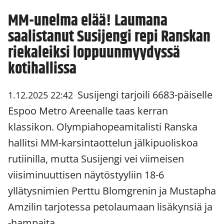
MM-unelma elää! Laumana
saalistanut Susijengi repi Ranskan
riekaleiksi loppuunmyydyssä
kotihallissa
Susijengi tarjoili 6683-päiselle
1.12.2025 22:42
Espoo Metro Areenalle taas kerran
klassikon. Olympiahopeamitalisti Ranska
hallitsi MM-karsintaottelun jälkipuoliskoa
rutiinilla, mutta Susijengi vei viimeisen
viisiminuuttisen näytöstyyliin 18-6
yllätysnimien Perttu Blomgrenin ja Mustapha
Amzilin tarjotessa petolaumaan lisäkynsiä ja
-hampaita.