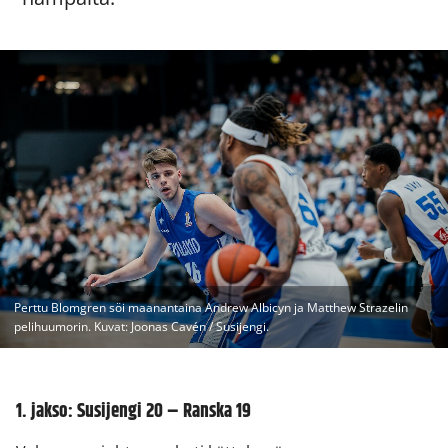
Perttu Blomgren söi maanantaina Andrew Albicyn ja Matthew Strazelin
pelihuumorin. Kuvat: Joonas Cavén / Susijengi.
1. jakso: Susijengi 20 – Ranska 19