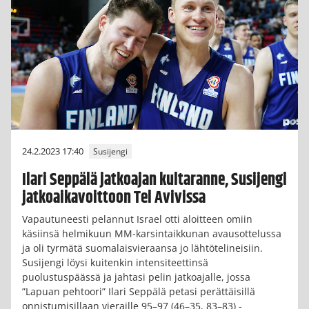
24.2.2023 17:40
Susijengi
Ilari Seppälä jatkoajan kultaranne, Susijengi
jatkoaikavoittoon Tel Avivissa
Vapautuneesti pelannut Israel otti aloitteen omiin
käsiinsä helmikuun MM-karsintaikkunan avausottelussa
ja oli tyrmätä suomalaisvieraansa jo lähtötelineisiin.
Susijengi löysi kuitenkin intensiteettinsä
puolustuspäässä ja jahtasi pelin jatkoajalle, jossa
”Lapuan pehtoori” Ilari Seppälä petasi perättäisillä
onnistumisillaan vieraille 95–97 (46–35, 83–83) -