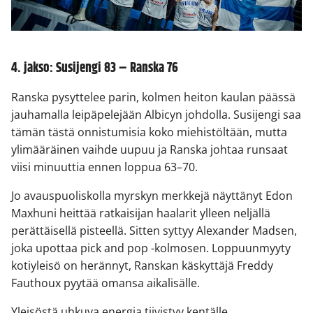
4. jakso: Susijengi 83 – Ranska 76
Ranska pysyttelee parin, kolmen heiton kaulan päässä
jauhamalla leipäpelejään Albicyn johdolla. Susijengi saa
tämän tästä onnistumisia koko miehistöltään, mutta
ylimääräinen vaihde uupuu ja Ranska johtaa runsaat
viisi minuuttia ennen loppua 63–70.
Jo avauspuoliskolla myrskyn merkkejä näyttänyt Edon
Maxhuni heittää ratkaisijan haalarit ylleen neljällä
perättäisellä pisteellä. Sitten syttyy Alexander Madsen,
joka upottaa pick and pop -kolmosen. Loppuunmyyty
kotiyleisö on herännyt, Ranskan käskyttäjä Freddy
Fauthoux pyytää omansa aikalisälle.
Yleisöstä uhkuva energia tiivistyy kentälle.