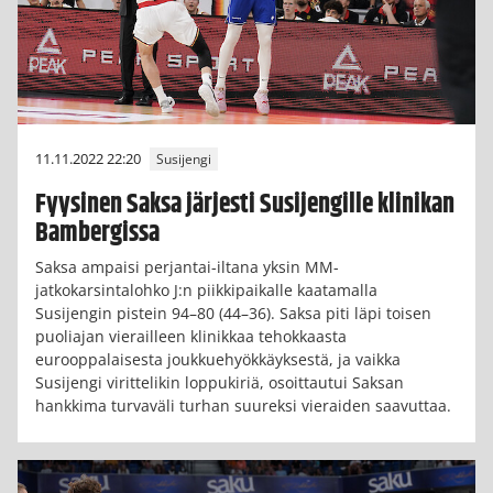
11.11.2022 22:20
Susijengi
Fyysinen Saksa järjesti Susijengille klinikan
Bambergissa
Saksa ampaisi perjantai-iltana yksin MM-
jatkokarsintalohko J:n piikkipaikalle kaatamalla
Susijengin pistein 94–80 (44–36). Saksa piti läpi toisen
puoliajan vierailleen klinikkaa tehokkaasta
eurooppalaisesta joukkuehyökkäyksestä, ja vaikka
Susijengi virittelikin loppukiriä, osoittautui Saksan
hankkima turvaväli turhan suureksi vieraiden saavuttaa.