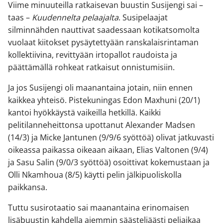
Viime minuuteilla ratkaisevan buustin Susijengi sai –
taas –
Kuudennelta pelaajalta
. Susipelaajat
silminnähden nauttivat saadessaan kotikatsomolta
vuolaat kiitokset pysäytettyään ranskalaisrintaman
kollektiivina, revittyään irtopallot raudoista ja
päättämällä rohkeat ratkaisut onnistumisiin.
Ja jos Susijengi oli maanantaina jotain, niin ennen
kaikkea yhteisö. Pistekuningas Edon Maxhuni (20/1)
kantoi hyökkäystä vaikeilla hetkillä. Kaikki
pelitilanneheittonsa upottanut Alexander Madsen
(14/3) ja Micke Jantunen (9/9/6 syöttöä) olivat jatkuvasti
oikeassa paikassa oikeaan aikaan, Elias Valtonen (9/4)
ja Sasu Salin (9/0/3 syöttöä) osoittivat kokemustaan ja
Olli Nkamhoua (8/5) käytti pelin jälkipuoliskolla
paikkansa.
Tuttu susirotaatio sai maanantaina erinomaisen
lisäbuustin kahdella aiemmin säästeliäästi peliaikaa