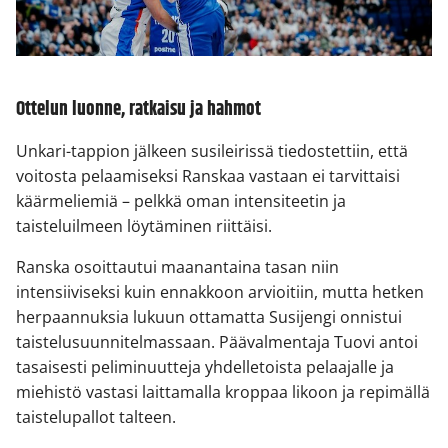
Ottelun luonne, ratkaisu ja hahmot
Unkari-tappion jälkeen susileirissä tiedostettiin, että
voitosta pelaamiseksi Ranskaa vastaan ei tarvittaisi
käärmeliemiä – pelkkä oman intensiteetin ja
taisteluilmeen löytäminen riittäisi.
Ranska osoittautui maanantaina tasan niin
intensiiviseksi kuin ennakkoon arvioitiin, mutta hetken
herpaannuksia lukuun ottamatta Susijengi onnistui
taistelusuunnitelmassaan. Päävalmentaja Tuovi antoi
tasaisesti peliminuutteja yhdelletoista pelaajalle ja
miehistö vastasi laittamalla kroppaa likoon ja repimällä
taistelupallot talteen.