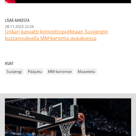
LISÄÄ AIHEESTA
28.11.2025 22:26
Unkari kasvatti kotivoittoputkeaan Susijengin
kustannuksella MM-karsinta-avauksessa
ASIAT
Susijengi
Pääjuttu
MM-karsinnat
Maaottelu