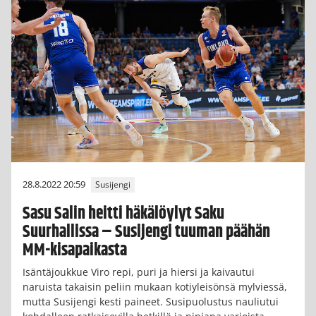
28.8.2022 20:59
Susijengi
Sasu Salin heitti häkälöylyt Saku
Suurhallissa – Susijengi tuuman päähän
MM-kisapaikasta
Isäntäjoukkue Viro repi, puri ja hiersi ja kaivautui
naruista takaisin peliin mukaan kotiyleisönsä mylviessä,
mutta Susijengi kesti paineet. Susipuolustus nauliutui