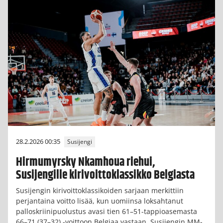
28.2.2026 00:35
Susijengi
Hirmumyrsky Nkamhoua riehui,
Susijengille kirivoittoklassikko Belgiasta
Susijengin kirivoittoklassikoiden sarjaan merkittiin
perjantaina voitto lisää, kun uomiinsa loksahtanut
palloskriinipuolustus avasi tien 61–51-tappioasemasta
66–71 (37–32) -voittoon Belgiaa vastaan. Susijengin MM-