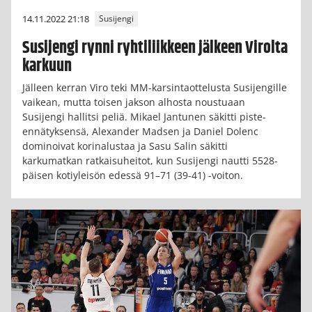
14.11.2022 21:18
Susijengi
Susijengi rynni ryhtiliikkeen jälkeen Virolta
karkuun
Jälleen kerran Viro teki MM-karsintaottelusta Susijengille
vaikean, mutta toisen jakson alhosta noustuaan
Susijengi hallitsi peliä. Mikael Jantunen säkitti piste-
ennätyksensä, Alexander Madsen ja Daniel Dolenc
dominoivat korinalustaa ja Sasu Salin säkitti
karkumatkan ratkaisuheitot, kun Susijengi nautti 5528-
päisen kotiyleisön edessä 91–71 (39-41) -voiton.