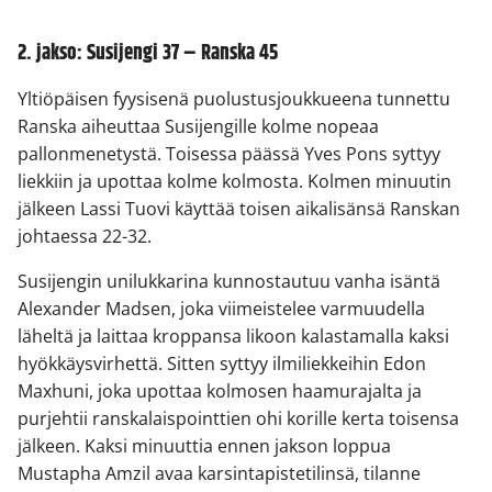
2. jakso: Susijengi 37 – Ranska 45
Yltiöpäisen fyysisenä puolustusjoukkueena tunnettu
Ranska aiheuttaa Susijengille kolme nopeaa
pallonmenetystä. Toisessa päässä Yves Pons syttyy
liekkiin ja upottaa kolme kolmosta. Kolmen minuutin
jälkeen Lassi Tuovi käyttää toisen aikalisänsä Ranskan
johtaessa 22-32.
Susijengin unilukkarina kunnostautuu vanha isäntä
Alexander Madsen, joka viimeistelee varmuudella
läheltä ja laittaa kroppansa likoon kalastamalla kaksi
hyökkäysvirhettä. Sitten syttyy ilmiliekkeihin Edon
Maxhuni, joka upottaa kolmosen haamurajalta ja
purjehtii ranskalaispointtien ohi korille kerta toisensa
jälkeen. Kaksi minuuttia ennen jakson loppua
Mustapha Amzil avaa karsintapistetilinsä, tilanne