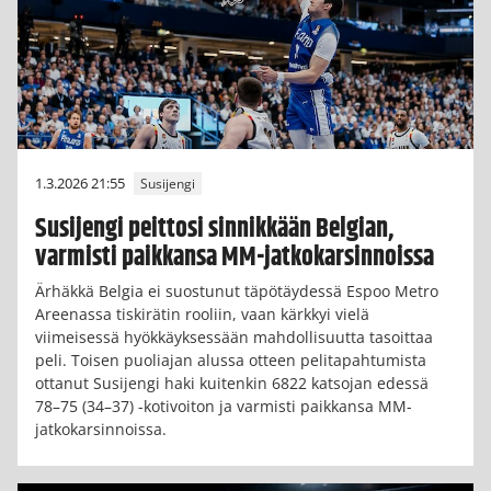
1.3.2026 21:55
Susijengi
Susijengi peittosi sinnikkään Belgian,
varmisti paikkansa MM-jatkokarsinnoissa
Ärhäkkä Belgia ei suostunut täpötäydessä Espoo Metro
Areenassa tiskirätin rooliin, vaan kärkkyi vielä
viimeisessä hyökkäyksessään mahdollisuutta tasoittaa
peli. Toisen puoliajan alussa otteen pelitapahtumista
ottanut Susijengi haki kuitenkin 6822 katsojan edessä
78–75 (34–37) -kotivoiton ja varmisti paikkansa MM-
jatkokarsinnoissa.