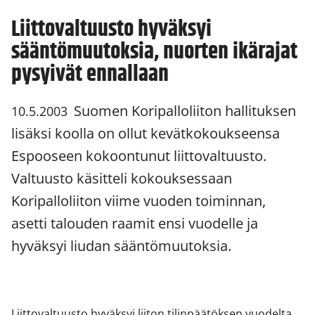
Liittovaltuusto hyväksyi
sääntömuutoksia, nuorten ikärajat
pysyivät ennallaan
Suomen Koripalloliiton hallituksen
10.5.2003
lisäksi koolla on ollut kevätkokoukseensa
Espooseen kokoontunut liittovaltuusto.
Valtuusto käsitteli kokouksessaan
Koripalloliiton viime vuoden toiminnan,
asetti talouden raamit ensi vuodelle ja
hyväksyi liudan sääntömuutoksia.
Liittovaltuusto hyväksyi liiton tilinpäätöksen vuodelta