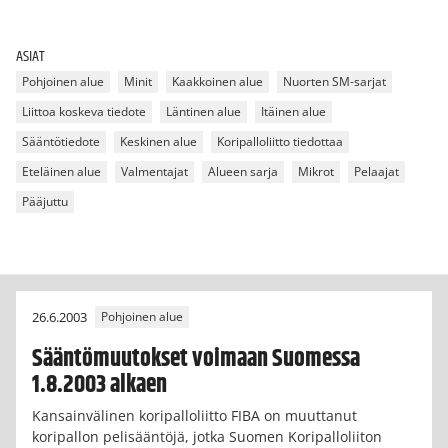
ASIAT
Pohjoinen alue
Minit
Kaakkoinen alue
Nuorten SM-sarjat
Liittoa koskeva tiedote
Läntinen alue
Itäinen alue
Sääntötiedote
Keskinen alue
Koripalloliitto tiedottaa
Eteläinen alue
Valmentajat
Alueen sarja
Mikrot
Pelaajat
Pääjuttu
26.6.2003
Pohjoinen alue
Sääntömuutokset voimaan Suomessa
1.8.2003 alkaen
Kansainvälinen koripalloliitto FIBA on muuttanut
koripallon pelisääntöjä, jotka Suomen Koripalloliiton