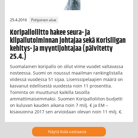
25.4.2016
Pohjoinen alue
Koripalloliitto hakee seura- ja
kilpailutoiminnan johtajaa sekä Korisliigan
kehitys- ja myyntijohtajaa (päivitetty
25.4.)
Suomalainen koripallo on ollut viime vuodet valtavassa
nosteessa. Suomi on noussut maailman rankinglistalla
viidessä vuodessa 51 sijaa. Lisenssipelaajien määrä on
kasvanut edellisestä vuodesta noin 11 prosenttia.
Toiminta on muuttunut kaikilla tasoilla
ammattimaisemmaksi. Suomen Koripalloliiton budjetti
on kuluvan kauden aikana noin 7 milj. € ja EM –
kisavuonna 2017 sen arvioidaan olevan noin 11 milj. €.
Näytä lisää vastaavia