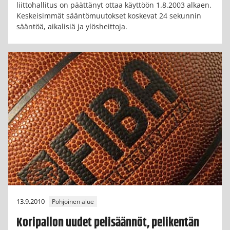
liittohallitus on päättänyt ottaa käyttöön 1.8.2003 alkaen.
Keskeisimmät sääntömuutokset koskevat 24 sekunnin
sääntöä, aikalisiä ja ylösheittoja.
13.9.2010
Pohjoinen alue
Koripallon uudet pelisäännöt, pelikentän