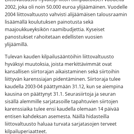
2002, joka oli noin 50.000 euroa ylijäämäinen. Vuodelle
2004 liittovaltuusto vahvisti alijäämäisen talousraamin
lisäämällä koulutuksen painotusta sekä
maajoukkueyksikön raamibudjettia. Kyseiset
panostukset rahoitetaan edellisten vuosien
ylijäämillä.
Tulevan kauden kilpailusääntöihin liittovaltuusto
hyväksyi muutoksia, joista merkittävimmät ovat
kansallisen siirtorajan aikaistaminen sekä siirtoihin
liittyvän karenssiajan pidentäminen. Siirtoraja tulee
kaudella 2003-04 päättymään 31.12, kun se aiempina
kausina on päättynyt 31.1. Seurasiirtoja ja seuran
sisällä alemmille sarjatasoille tapahtuvien siirtojen
karenssiaika tulee ensi kaudella olemaan 14 päivää
entisen kahdeksan asemesta. Näillä hidasteilla
liittovaltuusto haluaa turvata sarjatasojen terveet
kilpailuperiaatteet.