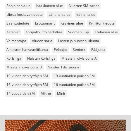
Pohjoinen alue
Kaakkoinen alue
Nuorten SM-sarjat
Liittoa koskeva tiedote
Läntinen alue
Itäinen alue
Sääntötiedote
Erotuomarit
Keskinen alue
Kv. liiton tiedote
Katsojat
Koripalloliitto tiedottaa
Suomen Cup
Eteläinen alue
Valmentajat
Alueen sarja
Lasten ja nuorten liikunta
Aikuisten harrasteliikunta
Pelaajat
Seniorit
Pääjuttu
Korisliiga
Naisten Korisliiga
Miesten I divisioona A
Miesten I divisioona B
Naisten I divisioona
19-vuotiaiden tyttöjen SM
19-vuotiaiden poikien SM
16-vuotiaiden tyttöjen SM
16-vuotiaiden poikien SM
14-vuotiaiden SM
Mikrot
Minit