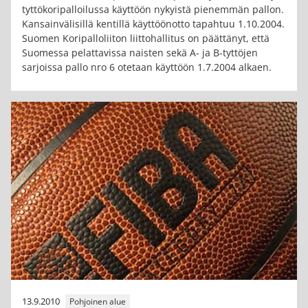
tyttökoripalloilussa käyttöön nykyistä pienemmän pallon.
Kansainvälisillä kentillä käyttöönotto tapahtuu 1.10.2004.
Suomen Koripalloliiton liittohallitus on päättänyt, että
Suomessa pelattavissa naisten sekä A- ja B-tyttöjen
sarjoissa pallo nro 6 otetaan käyttöön 1.7.2004 alkaen.
13.9.2010
Pohjoinen alue