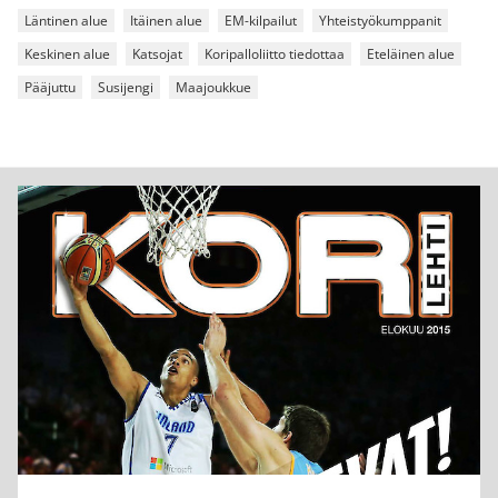
Läntinen alue
Itäinen alue
EM-kilpailut
Yhteistyökumppanit
Keskinen alue
Katsojat
Koripalloliitto tiedottaa
Eteläinen alue
Pääjuttu
Susijengi
Maajoukkue