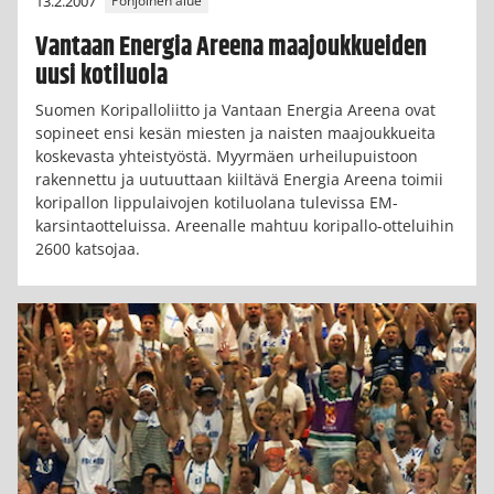
13.2.2007
Pohjoinen alue
Vantaan Energia Areena maajoukkueiden
uusi kotiluola
Suomen Koripalloliitto ja Vantaan Energia Areena ovat
sopineet ensi kesän miesten ja naisten maajoukkueita
koskevasta yhteistyöstä. Myyrmäen urheilupuistoon
rakennettu ja uutuuttaan kiiltävä Energia Areena toimii
koripallon lippulaivojen kotiluolana tulevissa EM-
karsintaotteluissa. Areenalle mahtuu koripallo-otteluihin
2600 katsojaa.