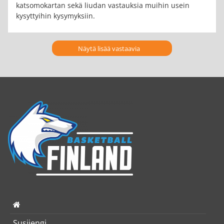
katsomokartan sekä liudan vastauksia muihin usein
kysyttyihin kysymyksiin.
Näytä lisää vastaavia
Susijengi