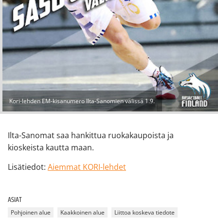
Kori-lehden EM-kisanumero Ilta-Sanomien välissä 1.9.
Ilta-Sanomat saa hankittua ruokakaupoista ja
kioskeista kautta maan.
Lisätiedot:
Aiemmat KORI-lehdet
ASIAT
Pohjoinen alue
Kaakkoinen alue
Liittoa koskeva tiedote