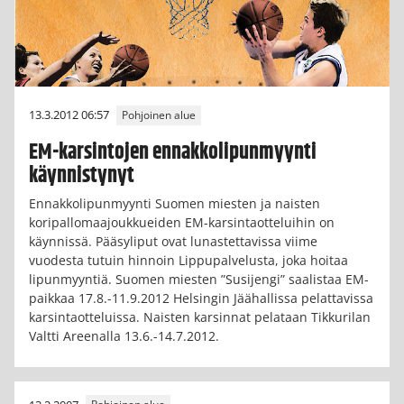
13.3.2012 06:57
Pohjoinen alue
EM-karsintojen ennakkolipunmyynti
käynnistynyt
Ennakkolipunmyynti Suomen miesten ja naisten
koripallomaajoukkueiden EM-karsintaotteluihin on
käynnissä. Pääsyliput ovat lunastettavissa viime
vuodesta tutuin hinnoin Lippupalvelusta, joka hoitaa
lipunmyyntiä. Suomen miesten ”Susijengi” saalistaa EM-
paikkaa 17.8.-11.9.2012 Helsingin Jäähallissa pelattavissa
karsintaotteluissa. Naisten karsinnat pelataan Tikkurilan
Valtti Areenalla 13.6.-14.7.2012.