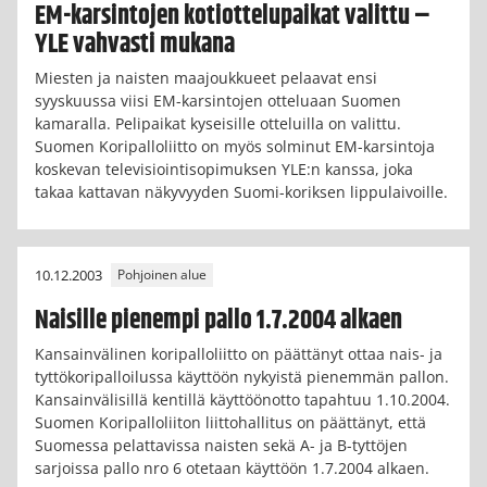
EM-karsintojen kotiottelupaikat valittu –
YLE vahvasti mukana
Miesten ja naisten maajoukkueet pelaavat ensi
syyskuussa viisi EM-karsintojen otteluaan Suomen
kamaralla. Pelipaikat kyseisille otteluilla on valittu.
Suomen Koripalloliitto on myös solminut EM-karsintoja
koskevan televisiointisopimuksen YLE:n kanssa, joka
takaa kattavan näkyvyyden Suomi-koriksen lippulaivoille.
10.12.2003
Pohjoinen alue
Naisille pienempi pallo 1.7.2004 alkaen
Kansainvälinen koripalloliitto on päättänyt ottaa nais- ja
tyttökoripalloilussa käyttöön nykyistä pienemmän pallon.
Kansainvälisillä kentillä käyttöönotto tapahtuu 1.10.2004.
Suomen Koripalloliiton liittohallitus on päättänyt, että
Suomessa pelattavissa naisten sekä A- ja B-tyttöjen
sarjoissa pallo nro 6 otetaan käyttöön 1.7.2004 alkaen.