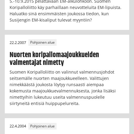
5.-10.9.2015 pelattavaan EM-alkulohkoon. Suomen
Koripalloliitto käy parhaillaan neuvotteluita EM-lipuista.
Haluatko sinä ensimmäisten joukossa tiedon, kun
Susijengin EM-kisaliput tulevat myyntiin?
22.2.2007
Pohjoinen alue
Nuorten koripallomaajoukkueiden
valmentajat nimetty
Suomen Koripalloliitto on valinnut valmennusjohdot
seitsemälle nuorten maajoukkueelleen. Valittujen
nimekkäästä joukosta löytyy runsaasti aiempaa
kokemusta maajoukkuevalmennuksesta, jonka lisäksi
nimettyihin lukeutuu useita valmennuspuolelle
siirtyneitä entisiä huippupelureita.
22.4.2004
Pohjoinen alue