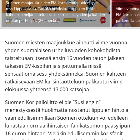
Suomen maajoukkueiden EM-karsintaotteluiden liput
myy Lippupalvelu. Tarjolla on yksittäislippujen lisäksi
Viime vuonna 
kahden ja neljän ottelun kausikortit sekä yhden ja kahden
EM-karsinnast
ottelun perheliput (2+2 henkeä).
parketeilla u
Suomen miesten maajoukkue aiheutti viime vuonna
yhden suomalaisen urheiluvuoden kohokohdista
taisteltuaan itsensä ensin 16 vuoden tauon jälkeen
takaisin EM-kisoihin ja sijoittumalla niissä
sensaatiomaisesti yhdeksänneksi. Suomen kahteen
ratkaisevaan EM-karsintaotteluun pakkautui viime
elokuussa yhteensä 13.000 katsojaa.
Suomen Koripalloliitto ei ole ”Susijengin”
menestyksestä huolimatta nostanut lippujen hintoja,
vaan edullisimmillaan Suomen otteluun voi edelleen
lunastaa normaalihintaisen fanikatsomon pääsylipun
16 euron hintaan. Vieläkin edullisemmin korisfanit