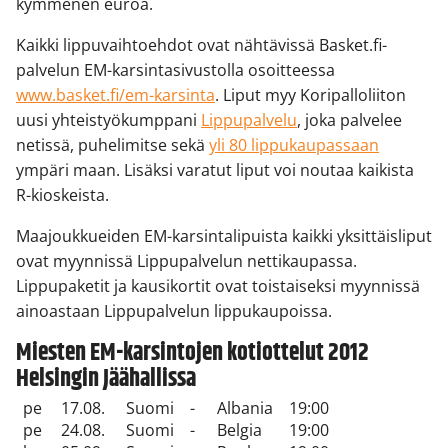
kymmenen euroa.
Kaikki lippuvaihtoehdot ovat nähtävissä Basket.fi-
palvelun EM-karsintasivustolla osoitteessa
www.basket.fi/em-karsinta
. Liput myy Koripalloliiton
uusi yhteistyökumppani
Lippupalvelu
, joka palvelee
netissä, puhelimitse sekä
yli 80 lippukaupassaan
ympäri maan. Lisäksi varatut liput voi noutaa kaikista
R-kioskeista.
Maajoukkueiden EM-karsintalipuista kaikki yksittäisliput
ovat myynnissä Lippupalvelun nettikaupassa.
Lippupaketit ja kausikortit ovat toistaiseksi myynnissä
ainoastaan Lippupalvelun lippukaupoissa.
Miesten EM-karsintojen kotiottelut 2012
Helsingin Jäähallissa
pe
17.08.
Suomi
-
Albania
19:00
pe
24.08.
Suomi
-
Belgia
19:00