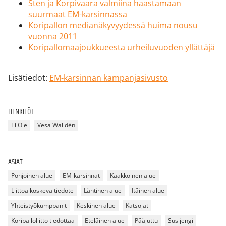
Sten ja Korpivaara valmiina haastamaan
suurmaat EM-karsinnassa
Koripallon medianäkyvyydessä huima nousu
vuonna 2011
Koripallomaajoukkueesta urheiluvuoden yllättäjä
Lisätiedot:
EM-karsinnan kampanjasivusto
HENKILÖT
Ei Ole
Vesa Walldén
ASIAT
Pohjoinen alue
EM-karsinnat
Kaakkoinen alue
Liittoa koskeva tiedote
Läntinen alue
Itäinen alue
Yhteistyökumppanit
Keskinen alue
Katsojat
Koripalloliitto tiedottaa
Eteläinen alue
Pääjuttu
Susijengi