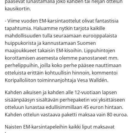
pääsevät lunastamalla joko kahden tai neljän ottelun
kausikortin.
- Viime vuoden EM-karsintaottelut olivat fantastisia
tapahtumia. Haluamme nytkin tarjota kaikille
mahdollisuuden tulla seuraamaan eurooppalaista
huippukorista ja kannustamaan Suomen
maajoukkueet takaisin EM-kisoihin. Lippuhintojen
korottamisen asemesta olemme panostaneet mm.
perhelippuihin, joilla koko perhe pääsee nauttimaan
otteluista erittäin kohtuullisin hinnoin, kommentoi
Koripalloliiton toiminnanjohtaja Vesa Walldén.
Kahden aikuisen ja kahden alle 12-vuotiaan lapsen
sisäänpääsyn sisältävän perhepaketin voi yksittäiseen
otteluun lunastaa edullisimmillaan 45 euron hintaan.
Kahden ottelun vastaava paketti maksaa vain 80 euroa.
Naisten EM-karsintapeleihin kaikki liput maksavat