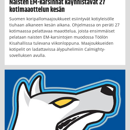
Naisten EM-karsinnat käynnistävät 27
kotimaaottelun kesän
Suomen koripallomaajoukkueet esiintyvät kotiyleisölle
tiuhaan alkaneen kesän aikana. Ohjelmassa on peräti 27
kotimaassa pelattavaa maaottelua, joista ensimmäiset
pelataan naisten EM-karsintojen muodossa Töölön
Kisahallissa tulevana viikonloppuna. Maajoukkueiden
kotipelit on ladattavissa älypuhelimiin Calmighty-
sovelluksen avulla.