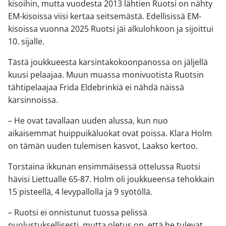
kisoihin, mutta vuodesta 2013 lähtien Ruotsi on nähty
EM-kisoissa viisi kertaa seitsemästä. Edellisissä EM-
kisoissa vuonna 2025 Ruotsi jäi alkulohkoon ja sijoittui
10. sijalle.
Tästä joukkueesta karsintakokoonpanossa on jäljellä
kuusi pelaajaa. Muun muassa monivuotista Ruotsin
tähtipelaajaa Frida Eldebrinkiä ei nähdä näissä
karsinnoissa.
– He ovat tavallaan uuden alussa, kun nuo
aikaisemmat huippuikäluokat ovat poissa. Klara Holm
on tämän uuden tulemisen kasvot, Laakso kertoo.
Torstaina ikkunan ensimmäisessä ottelussa Ruotsi
hävisi Liettualle 65-87. Holm oli joukkueensa tehokkain
15 pisteellä, 4 levypallolla ja 9 syötöllä.
– Ruotsi ei onnistunut tuossa pelissä
puolustuksellisesti, mutta oletus on, että he tulevat