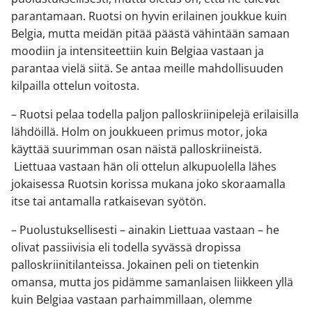
parantamaan. Ruotsi on hyvin erilainen joukkue kuin
Belgia, mutta meidän pitää päästä vähintään samaan
moodiin ja intensiteettiin kuin Belgiaa vastaan ja
parantaa vielä siitä. Se antaa meille mahdollisuuden
kilpailla ottelun voitosta.
– Ruotsi pelaa todella paljon palloskriinipelejä erilaisilla
lähdöillä. Holm on joukkueen primus motor, joka
käyttää suurimman osan näistä palloskriineistä.
Liettuaa vastaan hän oli ottelun alkupuolella lähes
jokaisessa Ruotsin korissa mukana joko skoraamalla
itse tai antamalla ratkaisevan syötön.
– Puolustuksellisesti – ainakin Liettuaa vastaan – he
olivat passiivisia eli todella syvässä dropissa
palloskriinitilanteissa. Jokainen peli on tietenkin
omansa, mutta jos pidämme samanlaisen liikkeen yllä
kuin Belgiaa vastaan parhaimmillaan, olemme