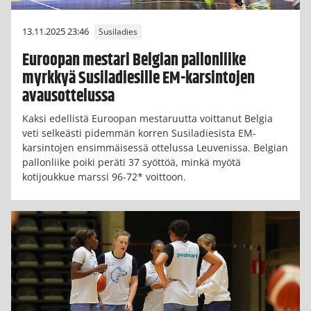
13.11.2025 23:46
Susiladies
Euroopan mestari Belgian pallonliike
myrkkyä Susiladiesille EM-karsintojen
avausottelussa
Kaksi edellistä Euroopan mestaruutta voittanut Belgia
veti selkeästi pidemmän korren Susiladiesista EM-
karsintojen ensimmäisessä ottelussa Leuvenissa. Belgian
pallonliike poiki peräti 37 syöttöä, minkä myötä
kotijoukkue marssi 96-72* voittoon.