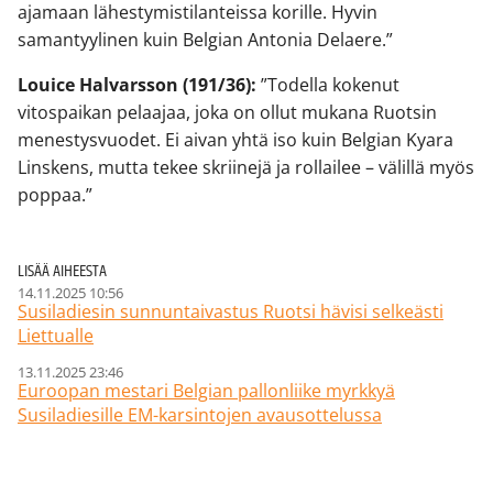
ajamaan lähestymistilanteissa korille. Hyvin
samantyylinen kuin Belgian Antonia Delaere.”
Louice Halvarsson (191/36):
”Todella kokenut
vitospaikan pelaajaa, joka on ollut mukana Ruotsin
menestysvuodet. Ei aivan yhtä iso kuin Belgian Kyara
Linskens, mutta tekee skriinejä ja rollailee – välillä myös
poppaa.”
LISÄÄ AIHEESTA
14.11.2025 10:56
Susiladiesin sunnuntaivastus Ruotsi hävisi selkeästi
Liettualle
13.11.2025 23:46
Euroopan mestari Belgian pallonliike myrkkyä
Susiladiesille EM-karsintojen avausottelussa