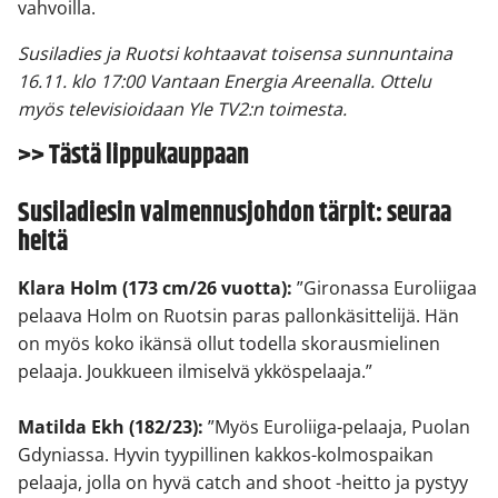
vahvoilla.
Susiladies ja Ruotsi kohtaavat toisensa sunnuntaina
16.11. klo 17:00 Vantaan Energia Areenalla. Ottelu
myös televisioidaan Yle TV2:n toimesta.
>>
Tästä lippukauppaan
Susiladiesin valmennusjohdon tärpit: seuraa
heitä
Klara Holm (173 cm/26 vuotta):
”Gironassa Euroliigaa
pelaava Holm on Ruotsin paras pallonkäsittelijä. Hän
on myös koko ikänsä ollut todella skorausmielinen
pelaaja. Joukkueen ilmiselvä ykköspelaaja.”
Matilda Ekh (182/23):
”Myös Euroliiga-pelaaja, Puolan
Gdyniassa. Hyvin tyypillinen kakkos-kolmospaikan
pelaaja, jolla on hyvä catch and shoot -heitto ja pystyy