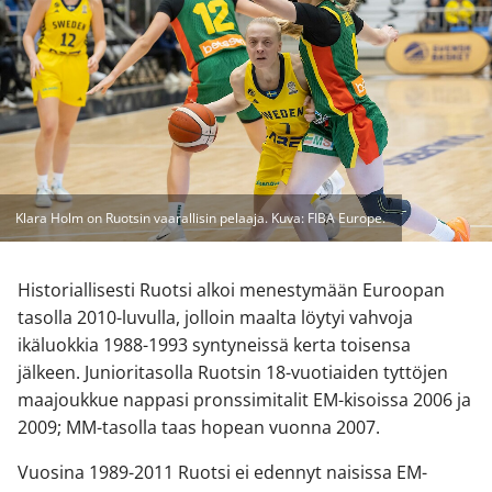
Klara Holm on Ruotsin vaarallisin pelaaja. Kuva: FIBA Europe.
Historiallisesti Ruotsi alkoi menestymään Euroopan
tasolla 2010-luvulla, jolloin maalta löytyi vahvoja
ikäluokkia 1988-1993 syntyneissä kerta toisensa
jälkeen. Junioritasolla Ruotsin 18-vuotiaiden tyttöjen
maajoukkue nappasi pronssimitalit EM-kisoissa 2006 ja
2009; MM-tasolla taas hopean vuonna 2007.
Vuosina 1989-2011 Ruotsi ei edennyt naisissa EM-