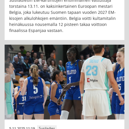
Susiladiesin EM-karsintojen ensimmäinen vastustaja
torstaina 13.11. on kaksinkertainen Euroopan mestari
Belgia, joka lukeutuu Suomen tapaan vuoden 2027 EM-
kisojen alkulohkojen emäntiin. Belgia voitti kultamitalin
heinäkuussa nousemalla 12 pisteen takaa voittoon
finaalissa Espanjaa vastaan.
5.11.2025 11:19
Susiladies