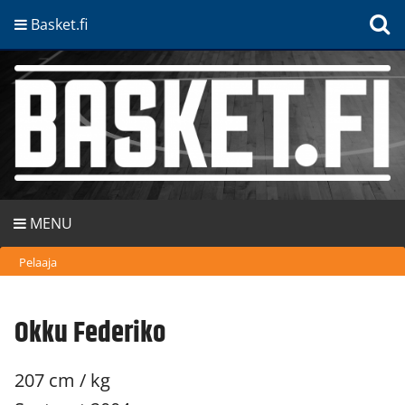
Basket.fi
MENU
Pelaaja
Okku Federiko
207 cm / kg