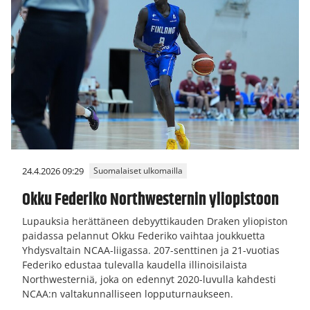
24.4.2026 09:29
Suomalaiset ulkomailla
Okku Federiko Northwesternin yliopistoon
Lupauksia herättäneen debyyttikauden Draken yliopiston
paidassa pelannut Okku Federiko vaihtaa joukkuetta
Yhdysvaltain NCAA-liigassa. 207-senttinen ja 21-vuotias
Federiko edustaa tulevalla kaudella illinoisilaista
Northwesterniä, joka on edennyt 2020-luvulla kahdesti
NCAA:n valtakunnalliseen lopputurnaukseen.