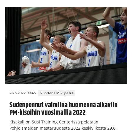
28.6.2022 09:45
Nuorten PM-kilpailut
Sudenpennut valmiina huomenna alkaviin
PM-kisoihin vuosimallia 2022
Kisakallion Susi Training Centerissä pelataan
Pohjoismaiden mestaruudesta 2022 keskiviikosta 29.6.