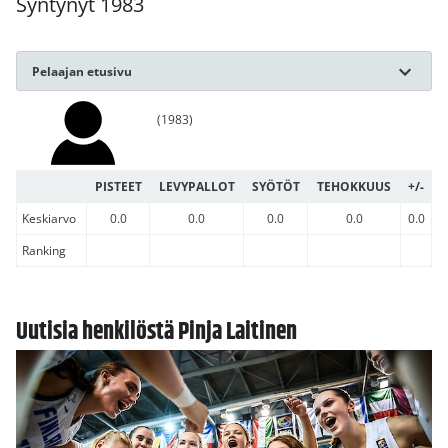
Syntynyt 1983
Pelaajan etusivu
(1983)
PISTEET
LEVYPALLOT
SYÖTÖT
TEHOKKUUS
+/-
Keskiarvo
0.0
0.0
0.0
0.0
0.0
Ranking
Uutisia henkilöstä Pinja Laitinen