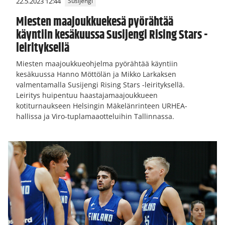
22.5.2023 12:44
Susijengi
Miesten maajoukkuekesä pyörähtää
käyntiin kesäkuussa Susijengi Rising Stars -
leirityksellä
Miesten maajoukkueohjelma pyörähtää käyntiin
kesäkuussa Hanno Möttölän ja Mikko Larkaksen
valmentamalla Susijengi Rising Stars -leirityksellä.
Leiritys huipentuu haastajamaajoukkueen
kotiturnaukseen Helsingin Mäkelänrinteen URHEA-
hallissa ja Viro-tuplamaaotteluihin Tallinnassa.