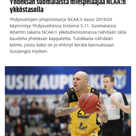
Yhdeksän suomalaista miespelaajaa NCAA:n
ykköstasolla
Yhdysvaltojen yliopistosarja NCAA:n kausi 2019/20
käynnistyy Yhdysvalloissa tiistaina 5.11. Suomalaisia
Atlantin takana NCAA:n ykkösdivisioonassa nähdään tällä
kaudella yhdeksän kappaletta. Tulokkaita nähdään
kolme, joista kaksi on jo ehtinyt kerätä kannuksiaan
Susijengiä myöten.