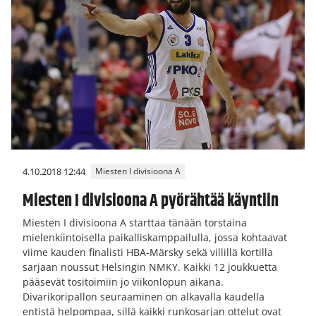
4.10.2018 12:44
Miesten I divisioona A
Miesten I divisioona A pyörähtää käyntiin
Miesten I divisioona A starttaa tänään torstaina
mielenkiintoisella paikalliskamppailulla, jossa kohtaavat
viime kauden finalisti HBA-Märsky sekä villillä kortilla
sarjaan noussut Helsingin NMKY. Kaikki 12 joukkuetta
pääsevät tositoimiin jo viikonlopun aikana.
Divarikoripallon seuraaminen on alkavalla kaudella
entistä helpompaa, sillä kaikki runkosarjan ottelut ovat