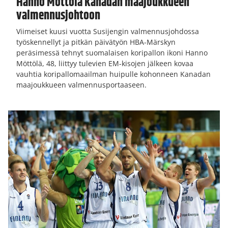
Hanno Möttölä Kanadan maajoukkueen
valmennusjohtoon
Viimeiset kuusi vuotta Susijengin valmennusjohdossa
työskennellyt ja pitkän päivätyön HBA-Märskyn
peräsimessä tehnyt suomalaisen koripallon ikoni Hanno
Möttölä, 48, liittyy tulevien EM-kisojen jälkeen kovaa
vauhtia koripallomaailman huipulle kohonneen Kanadan
maajoukkueen valmennusportaaseen.