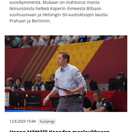
vuosikymmentä. Mukaan on mahtunut monta
ikimuistoista hetkeä Koperin ihmeestä Bilbaon
susihuumaan ja Helsingin 50-vuotiskisojen kautta
Prahaan ja Berliiniin.
12.8.2025 15:44
Susijengi