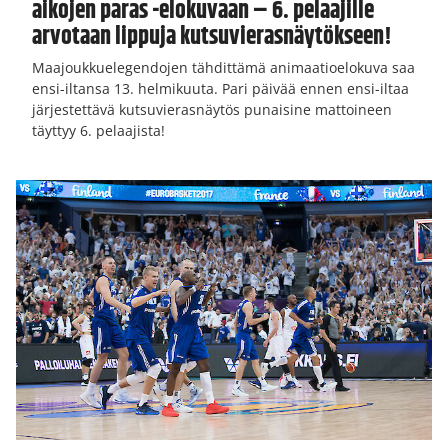
aikojen paras -elokuvaan – 6. pelaajille
arvotaan lippuja kutsuvierasnäytökseen!
Maajoukkuelegendojen tähdittämä animaatioelokuva saa
ensi-iltansa 13. helmikuuta. Pari päivää ennen ensi-iltaa
järjestettävä kutsuvierasnäytös punaisine mattoineen
täyttyy 6. pelaajista!