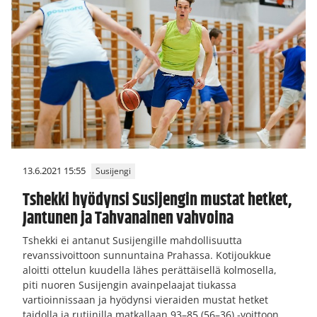
13.6.2021 15:55
Susijengi
Tshekki hyödynsi Susijengin mustat hetket,
Jantunen ja Tahvanainen vahvoina
Tshekki ei antanut Susijengille mahdollisuutta
revanssivoittoon sunnuntaina Prahassa. Kotijoukkue
aloitti ottelun kuudella lähes perättäisellä kolmosella,
piti nuoren Susijengin avainpelaajat tiukassa
vartioinnissaan ja hyödynsi vieraiden mustat hetket
taidolla ja rutiinilla matkallaan 93–85 (56–36) -voittoon.