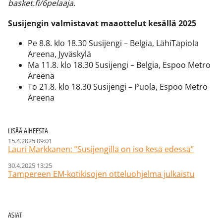
basket.fi/6pelaaja.
Susijengin valmistavat maaottelut kesällä 2025
Pe 8.8. klo 18.30 Susijengi – Belgia, LähiTapiola
Areena, Jyväskylä
Ma 11.8. klo 18.30 Susijengi – Belgia, Espoo Metro
Areena
To 21.8. klo 18.30 Susijengi – Puola, Espoo Metro
Areena
LISÄÄ AIHEESTA
15.4.2025 09:01
Lauri Markkanen: ”Susijengillä on iso kesä edessä”
30.4.2025 13:25
Tampereen EM-kotikisojen otteluohjelma julkaistu
ASIAT