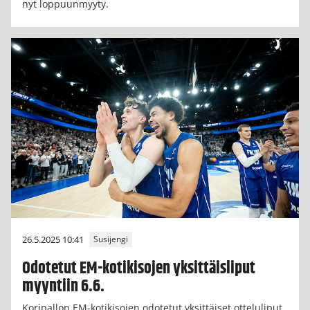
nyt loppuunmyyty.
26.5.2025 10:41
Susijengi
Odotetut EM-kotikisojen yksittäisliput
myyntiin 6.6.
Koripallon EM-kotikisojen odotetut yksittäiset otteluliput