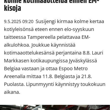
kolme kotimaaottelua ennen EM-
kisoja
Susijengi kirmaa kolme kertaa
9.5.2025 09:20
kotiyleisönsä eteen ennen elo-syyskuun
taitteessa Tampereella pelattavaa EM-
alkulohkoa. Joukkue käynnistää
kotimaaottelukesänsä perjantaina 8.8. Lauri
Markkasen kotikaupungissa Jyväskylässä
Belgiaa vastaan ja ottaa Espoo Metro
Areenalla mittaa 11.8. Belgiasta ja 21.8.
Puolasta. Lipunmyynti käynnistyy toukokuun
aikana.