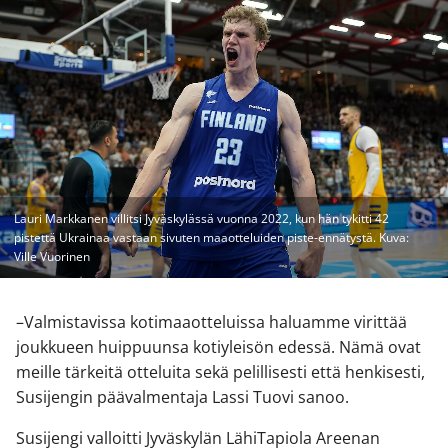
Lauri Markkanen villitsi Jyväskylässä vuonna 2022, kun hän tykitti 42
pistettä Ukrainaa vastaan sivuten maaotteluiden piste-ennätystä. Kuva:
Ville Vuorinen
–Valmistavissa kotimaaotteluissa haluamme virittää
joukkueen huippuunsa kotiyleisön edessä. Nämä ovat
meille tärkeitä otteluita sekä pelillisesti että henkisesti,
Susijengin päävalmentaja Lassi Tuovi sanoo.
Susijengi valloitti Jyväskylän LähiTapiola Areenan