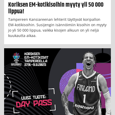
Koriksen EM-kotikisoihin myyty yli 50 000
lippua!
Tampereen Kansiareenan lehterit täyttyvät koripallon
EM-kotikisoihin. Susijengin isännöimiin kisoihin on myyty
jo yli 50 000 lippua, vaikka kisojen alkuun on yli neljä
kuukautta aikaa.