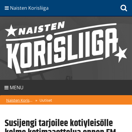
Naisten Korisliiga
MENU
Naisten Korisliiga
»
Uutiset
Susijengi tarjoilee kotiyleisölle