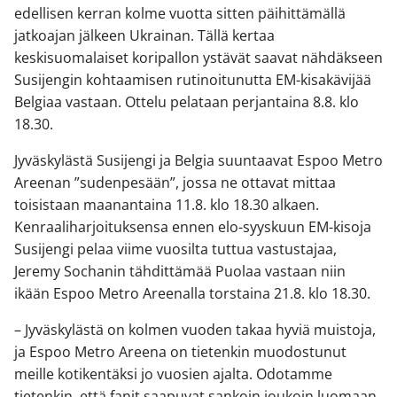
edellisen kerran kolme vuotta sitten päihittämällä
jatkoajan jälkeen Ukrainan. Tällä kertaa
keskisuomalaiset koripallon ystävät saavat nähdäkseen
Susijengin kohtaamisen rutinoitunutta EM-kisakävijää
Belgiaa vastaan. Ottelu pelataan perjantaina 8.8. klo
18.30.
Jyväskylästä Susijengi ja Belgia suuntaavat Espoo Metro
Areenan ”sudenpesään”, jossa ne ottavat mittaa
toisistaan maanantaina 11.8. klo 18.30 alkaen.
Kenraaliharjoituksensa ennen elo-syyskuun EM-kisoja
Susijengi pelaa viime vuosilta tuttua vastustajaa,
Jeremy Sochanin tähdittämää Puolaa vastaan niin
ikään Espoo Metro Areenalla torstaina 21.8. klo 18.30.
– Jyväskylästä on kolmen vuoden takaa hyviä muistoja,
ja Espoo Metro Areena on tietenkin muodostunut
meille kotikentäksi jo vuosien ajalta. Odotamme
tietenkin, että fanit saapuvat sankoin joukoin luomaan