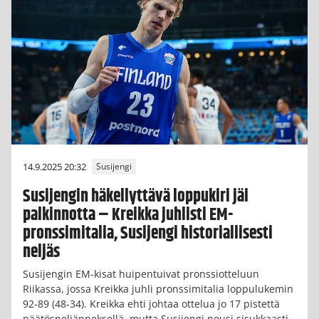
14.9.2025 20:32
Susijengi
Susijengin häkellyttävä loppukiri jäi
palkinnotta – Kreikka juhlisti EM-
pronssimitalia, Susijengi historiallisesti
neljäs
Susijengin EM-kisat huipentuivat pronssiotteluun
Riikassa, jossa Kreikka juhli pronssimitalia loppulukemin
92-89 (48-34). Kreikka ehti johtaa ottelua jo 17 pistettä
päätösneljänneksellä, mutta Susijengi nousi sisukkaasti