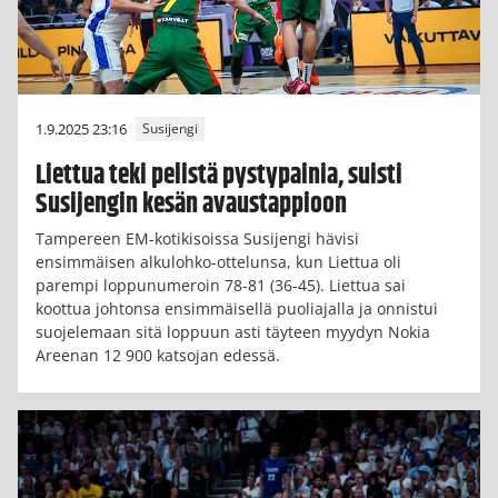
1.9.2025 23:16
Susijengi
Liettua teki pelistä pystypainia, suisti
Susijengin kesän avaustappioon
Tampereen EM-kotikisoissa Susijengi hävisi
ensimmäisen alkulohko-ottelunsa, kun Liettua oli
parempi loppunumeroin 78-81 (36-45). Liettua sai
koottua johtonsa ensimmäisellä puoliajalla ja onnistui
suojelemaan sitä loppuun asti täyteen myydyn Nokia
Areenan 12 900 katsojan edessä.