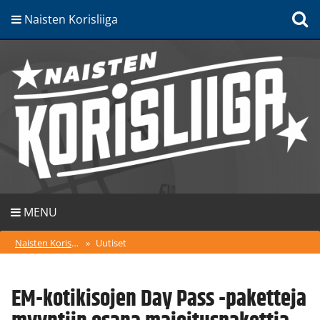
Naisten Korisliiga
MENU
Naisten Korisliiga
»
Uutiset
EM-kotikisojen Day Pass -paketteja