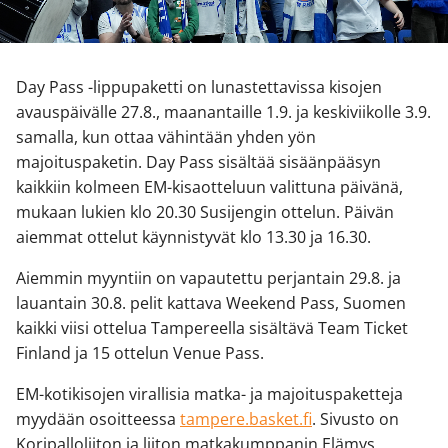
Day Pass -lippupaketti on lunastettavissa kisojen
avauspäivälle 27.8., maanantaille 1.9. ja keskiviikolle 3.9.
samalla, kun ottaa vähintään yhden yön
majoituspaketin. Day Pass sisältää sisäänpääsyn
kaikkiin kolmeen EM-kisaotteluun valittuna päivänä,
mukaan lukien klo 20.30 Susijengin ottelun. Päivän
aiemmat ottelut käynnistyvät klo 13.30 ja 16.30.
Aiemmin myyntiin on vapautettu perjantain 29.8. ja
lauantain 30.8. pelit kattava Weekend Pass, Suomen
kaikki viisi ottelua Tampereella sisältävä Team Ticket
Finland ja 15 ottelun Venue Pass.
EM-kotikisojen virallisia matka- ja majoituspaketteja
myydään osoitteessa
tampere.basket.fi
. Sivusto on
Koripalloliiton ja liiton matkakumppanin Elämys