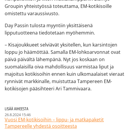
Groupin yhteistyössä toteuttama, EM-kotikisoille
omistettu varaussivusto.
Day Passin tulosta myyntiin yksittäisenä
lipputuotteena tiedotetaan myöhemmin.
– Kisajoukkueet selviävät yksitellen, kun karsintojen
loppu jo häämöttää. Samalla EM-lohkoarvonnat ovat
päivä päivältä lähempänä. Nyt jos koskaan on
suomalaisilla oiva mahdollisuus varmistaa liput ja
majoitus kotikisoihin ennen kuin ulkomaalaiset vieraat
rynnivät markkinalle, muistuttaa Tampereen EM-
kotikisojen pääsihteeri Ari Tammivaara.
LISÄÄ AIHEESTA
26.8.2024 15:46
Vuosi EM-kotikisoihin – lippu- ja matkapaketit
Tampereelle yhdestä osoitteesta