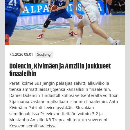
7.5.2026 08:01
Susijengi
Dolencin, Kivimäen ja Amzilin joukkueet
finaaleihin
Peräti kolme Susijengin pelaajaa selvitti alkuviikolla
tiensä ammattilaissarjojensa kansallisiin finaaleihin.
Daniel Dolencin Tindastoll kohosi veitsenterältä voittoon
Stjarnania vastaan matkallaan Islannin finaaleihin, Aatu
Kivimäen Patrioti Levice pyyhkäisi Slovakian
semifinaaleissa Prievidzan tieltään voitoin 3-2 ja
Mustapha Amzilin KB Trepca oli totutun suvereeni
Kosovon semifinaaleissa.