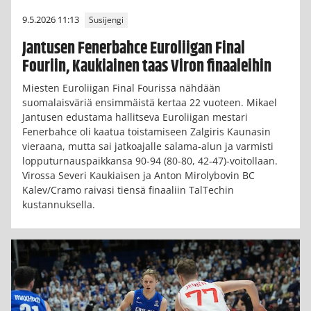
9.5.2026 11:13
Susijengi
Jantusen Fenerbahce Euroliigan Final
Fouriin, Kaukiainen taas Viron finaaleihin
Miesten Euroliigan Final Fourissa nähdään
suomalaisväriä ensimmäistä kertaa 22 vuoteen. Mikael
Jantusen edustama hallitseva Euroliigan mestari
Fenerbahce oli kaatua toistamiseen Zalgiris Kaunasin
vieraana, mutta sai jatkoajalle salama-alun ja varmisti
lopputurnauspaikkansa 90-94 (80-80, 42-47)-voitollaan.
Virossa Severi Kaukiaisen ja Anton Mirolybovin BC
Kalev/Cramo raivasi tiensä finaaliin TalTechin
kustannuksella.