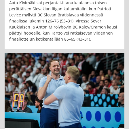
Aatu Kivimäki sai perjantai-iltana kaulaansa toisen
perättäisen Slovakian liigan kultamitalin, kun Patrioti
Levice myllytti BC Slovan Bratislavaa viidennessä
finaalissa lukemin 126–76 (53–31). Virossa Severi
Kaukiaisen ja Anton Mirolybovin BC Kalev/Cramon kausi
päättyi hopealle, kun Tartto vei ratkaisevan viidennen
finaaliottelun kotikentällään 85–65 (43–31).