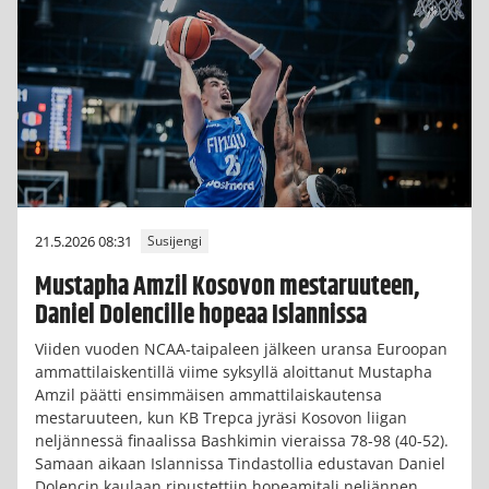
21.5.2026 08:31
Susijengi
Mustapha Amzil Kosovon mestaruuteen,
Daniel Dolencille hopeaa Islannissa
Viiden vuoden NCAA-taipaleen jälkeen uransa Euroopan
ammattilaiskentillä viime syksyllä aloittanut Mustapha
Amzil päätti ensimmäisen ammattilaiskautensa
mestaruuteen, kun KB Trepca jyräsi Kosovon liigan
neljännessä finaalissa Bashkimin vieraissa 78-98 (40-52).
Samaan aikaan Islannissa Tindastollia edustavan Daniel
Dolencin kaulaan ripustettiin hopeamitali neljännen