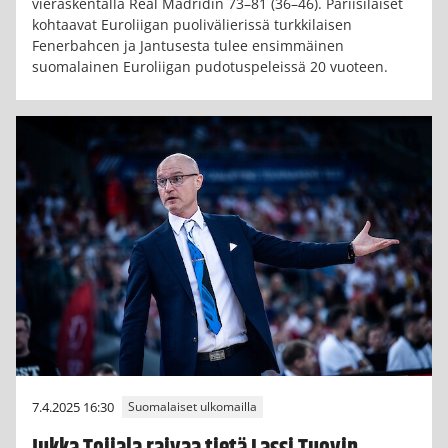
vieraskentällä Real Madridin 73–81 (36–46). Pariisilaiset
kohtaavat Euroliigan puolivälierissä turkkilaisen
Fenerbahcen ja Jantusesta tulee ensimmäinen
suomalainen Euroliigan pudotuspeleissä 20 vuoteen.
7.4.2025 16:30
Suomalaiset ulkomailla