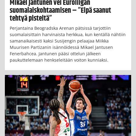
Mikael Jantunen vei Euroliigan
suomalaiskohtaamisen – ”Eipä saanut
tehtyä pisteitä”
Perjantaina Beogradska Arenan pätsissä tarjottiin
suomalaisittain harvinaista herkkua, kun kentällä nähtiin
samanaikaisesti kaksi Susijengin pelaajaa Miikka
Muurisen Partizanin isännöidessä Mikael Jantusen
Fenerbahcea. Jantunen pääsi ottelun jälkeen
paukuttelemaan henkseleitään voiton kunniaksi.