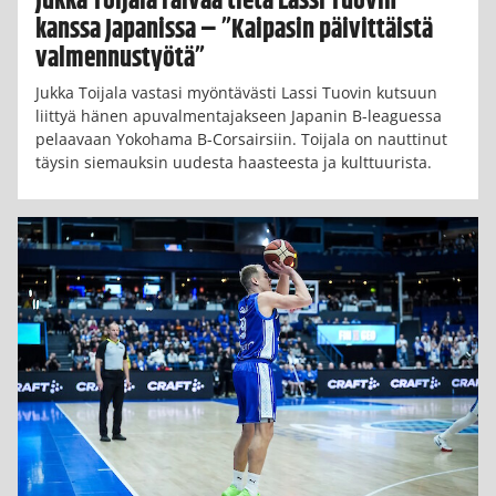
Jukka Toijala raivaa tietä Lassi Tuovin
kanssa Japanissa – ”Kaipasin päivittäistä
valmennustyötä”
Jukka Toijala vastasi myöntävästi Lassi Tuovin kutsuun
liittyä hänen apuvalmentajakseen Japanin B-leaguessa
pelaavaan Yokohama B-Corsairsiin. Toijala on nauttinut
täysin siemauksin uudesta haasteesta ja kulttuurista.