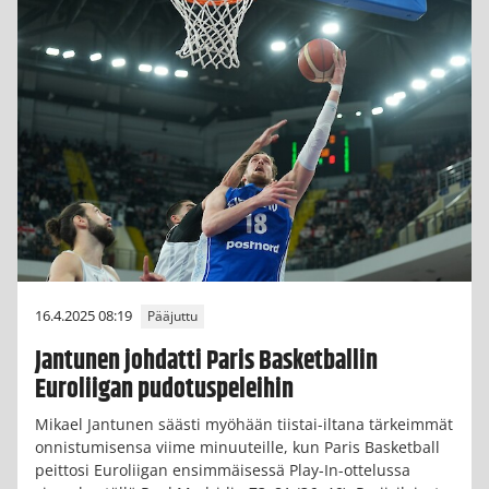
16.4.2025 08:19
Pääjuttu
Jantunen johdatti Paris Basketballin
Euroliigan pudotuspeleihin
Mikael Jantunen säästi myöhään tiistai-iltana tärkeimmät
onnistumisensa viime minuuteille, kun Paris Basketball
peittosi Euroliigan ensimmäisessä Play-In-ottelussa