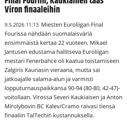
Final Fouriin, Kaukiainen taas
Viron finaaleihin
Miesten Euroliigan Final
9.5.2026 11:13
Fourissa nähdään suomalaisväriä
ensimmäistä kertaa 22 vuoteen. Mikael
Jantusen edustama hallitseva Euroliigan
mestari Fenerbahce oli kaatua toistamiseen
Zalgiris Kaunasin vieraana, mutta sai
jatkoajalle salama-alun ja varmisti
lopputurnauspaikkansa 90-94 (80-80, 42-47)-
voitollaan. Virossa Severi Kaukiaisen ja Anton
Mirolybovin BC Kalev/Cramo raivasi tiensä
finaaliin TalTechin kustannuksella.