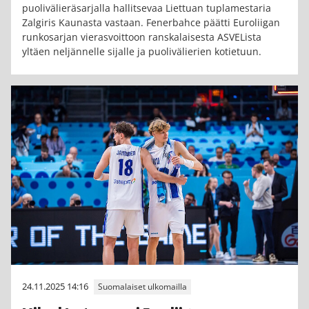
puolivälieräsarjalla hallitsevaa Liettuan tuplamestaria
Zalgiris Kaunasta vastaan. Fenerbahce päätti Euroliigan
runkosarjan vierasvoittoon ranskalaisesta ASVELista
yltäen neljännelle sijalle ja puolivälierien kotietuun.
24.11.2025 14:16
Suomalaiset ulkomailla