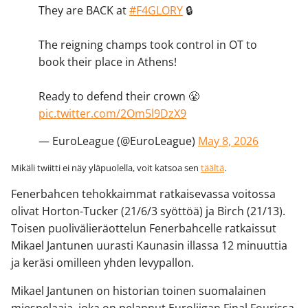
They are BACK at
#F4GLORY
🔒
The reigning champs took control in OT to
book their place in Athens!
Ready to defend their crown 😤
pic.twitter.com/2Om5l9DzX9
— EuroLeague (@EuroLeague)
May 8, 2026
Mikäli twiitti ei näy yläpuolella, voit katsoa sen
täältä
.
Fenerbahcen tehokkaimmat ratkaisevassa voitossa
olivat Horton-Tucker (21/6/3 syöttöä) ja Birch (21/13).
Toisen puolivälieräottelun Fenerbahcelle ratkaissut
Mikael Jantunen uurasti Kaunasin illassa 12 minuuttia
ja keräsi omilleen yhden levypallon.
Mikael Jantunen on historian toinen suomalainen
miespelaaja, joka on pelannut Euroliigan Final Fourissa.