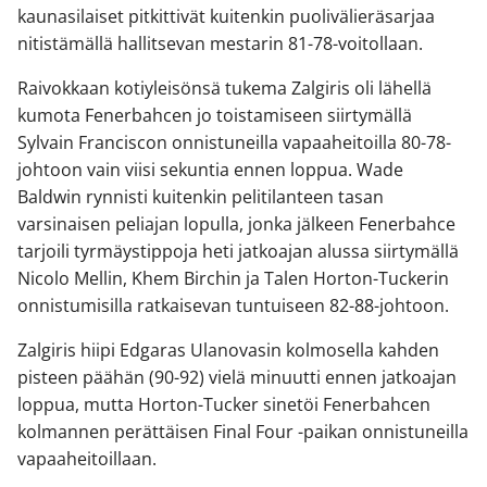
kaunasilaiset pitkittivät kuitenkin puolivälieräsarjaa
nitistämällä hallitsevan mestarin 81-78-voitollaan.
Raivokkaan kotiyleisönsä tukema Zalgiris oli lähellä
kumota Fenerbahcen jo toistamiseen siirtymällä
Sylvain Franciscon onnistuneilla vapaaheitoilla 80-78-
johtoon vain viisi sekuntia ennen loppua. Wade
Baldwin rynnisti kuitenkin pelitilanteen tasan
varsinaisen peliajan lopulla, jonka jälkeen Fenerbahce
tarjoili tyrmäystippoja heti jatkoajan alussa siirtymällä
Nicolo Mellin, Khem Birchin ja Talen Horton-Tuckerin
onnistumisilla ratkaisevan tuntuiseen 82-88-johtoon.
Zalgiris hiipi Edgaras Ulanovasin kolmosella kahden
pisteen päähän (90-92) vielä minuutti ennen jatkoajan
loppua, mutta Horton-Tucker sinetöi Fenerbahcen
kolmannen perättäisen Final Four -paikan onnistuneilla
vapaaheitoillaan.