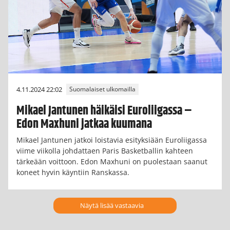
4.11.2024 22:02
Suomalaiset ulkomailla
Mikael Jantunen häikäisi Euroliigassa –
Edon Maxhuni jatkaa kuumana
Mikael Jantunen jatkoi loistavia esityksiään Euroliigassa
viime viikolla johdattaen Paris Basketballin kahteen
tärkeään voittoon. Edon Maxhuni on puolestaan saanut
koneet hyvin käyntiin Ranskassa.
Näytä lisää vastaavia