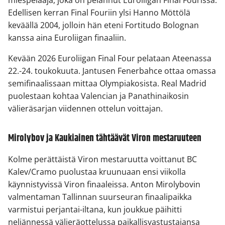
Edellisen kerran Final Fouriin ylsi Hanno Möttölä
keväällä 2004, jolloin hän eteni Fortitudo Bolognan
kanssa aina Euroliigan finaaliin.
Kevään 2026 Euroliigan Final Four pelataan Ateenassa
22.-24. toukokuuta. Jantusen Fenerbahce ottaa omassa
semifinaalissaan mittaa Olympiakosista. Real Madrid
puolestaan kohtaa Valencian ja Panathinaikosin
välieräsarjan viidennen ottelun voittajan.
Mirolybov ja Kaukiainen tähtäävät Viron mestaruuteen
Kolme perättäistä Viron mestaruutta voittanut BC
Kalev/Cramo puolustaa kruunuaan ensi viikolla
käynnistyvissä Viron finaaleissa. Anton Mirolybovin
valmentaman Tallinnan suurseuran finaalipaikka
varmistui perjantai-iltana, kun joukkue päihitti
neljännessä välieräottelussa paikallisvastustajansa