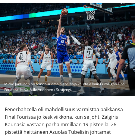
Micke Jantunen on toinen suomalaispelaaja kautta aikain Euroliigan Final
Fourissa. Kuva: Ville Vuorinen / Susijengi.
Fenerbahcella oli mahdollisuus varmistaa paikkansa
Final Fourissa jo keskiviikkona, kun se johti Zalgiris
Kaunasia vastaan parhaimmillaan 19 pisteellä. 26
pistettä heittäneen Azuolas Tubelisin johtamat