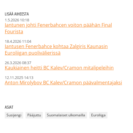
LISÄÄ AIHEESTA
1.5.2026 10:18
Jantunen johti Fenerbahcen voiton päähän Final
Fourista
18.4.2026 11:04
Jantusen Fenerbahce kohtaa Zalgiris Kaunasin
Euroliigan puolivälierissä
26.3.2026 08:37
Kaukiainen heitti BC Kalev/Cramon mitalipeleihin
12.11.2025 14:13
Anton Mirolybov BC Kalev/Cramon päävalmentajaksi
ASIAT
Susijengi
Pääjuttu
Suomalaiset ulkomailla
Euroliiga