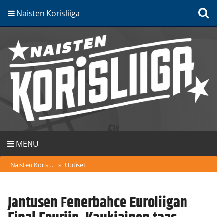
Naisten Korisliiga
MENU
Naisten Korisliiga
»
Uutiset
Jantusen Fenerbahce Euroliigan