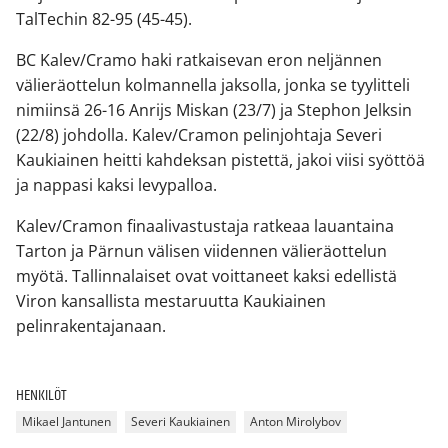
TalTechin 82-95 (45-45).
BC Kalev/Cramo haki ratkaisevan eron neljännen
välieräottelun kolmannella jaksolla, jonka se tyylitteli
nimiinsä 26-16 Anrijs Miskan (23/7) ja Stephon Jelksin
(22/8) johdolla. Kalev/Cramon pelinjohtaja Severi
Kaukiainen heitti kahdeksan pistettä, jakoi viisi syöttöä
ja nappasi kaksi levypalloa.
Kalev/Cramon finaalivastustaja ratkeaa lauantaina
Tarton ja Pärnun välisen viidennen välieräottelun
myötä. Tallinnalaiset ovat voittaneet kaksi edellistä
Viron kansallista mestaruutta Kaukiainen
pelinrakentajanaan.
HENKILÖT
Mikael Jantunen
Severi Kaukiainen
Anton Mirolybov