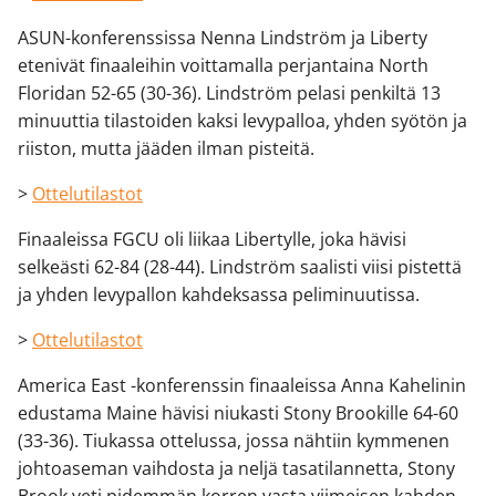
ASUN-konferenssissa Nenna Lindström ja Liberty
etenivät finaaleihin voittamalla perjantaina North
Floridan 52-65 (30-36). Lindström pelasi penkiltä 13
minuuttia tilastoiden kaksi levypalloa, yhden syötön ja
riiston, mutta jääden ilman pisteitä.
>
Ottelutilastot
Finaaleissa FGCU oli liikaa Libertylle, joka hävisi
selkeästi 62-84 (28-44). Lindström saalisti viisi pistettä
ja yhden levypallon kahdeksassa peliminuutissa.
>
Ottelutilastot
America East -konferenssin finaaleissa Anna Kahelinin
edustama Maine hävisi niukasti Stony Brookille 64-60
(33-36). Tiukassa ottelussa, jossa nähtiin kymmenen
johtoaseman vaihdosta ja neljä tasatilannetta, Stony
Brook veti pidemmän korren vasta viimeisen kahden