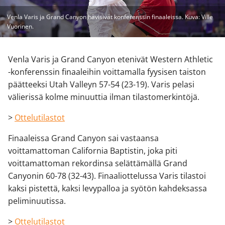
Venla Varis ja Grand Canyon hävisivät konferenssin finaaleissa. Kuva: Ville
Vuorinen.
Venla Varis ja Grand Canyon etenivät Western Athletic
-konferenssin finaaleihin voittamalla fyysisen taiston
päätteeksi Utah Valleyn 57-54 (23-19). Varis pelasi
välierissä kolme minuuttia ilman tilastomerkintöjä.
>
Ottelutilastot
Finaaleissa Grand Canyon sai vastaansa
voittamattoman California Baptistin, joka piti
voittamattoman rekordinsa selättämällä Grand
Canyonin 60-78 (32-43). Finaaliottelussa Varis tilastoi
kaksi pistettä, kaksi levypalloa ja syötön kahdeksassa
peliminuutissa.
>
Ottelutilastot