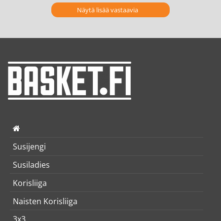
Näytä lisää vastaavia
Susijengi
Susiladies
Korisliiga
Naisten Korisliiga
3x3