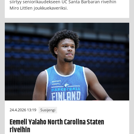
siirtyy seniorikaudekseen UC Santa Barbaran riveihin
Miro Littlen joukkuekaveriksi.
24.4.2026 13:19
Susijengi
Eemeli Yalaho North Carolina Staten
riveihin