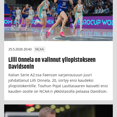
25.5.2026 20:43
NCAA
Lilli Onnela on valinnut yliopistokseen
Davidsonin
Italian Serie A2:ssa Faenzan sarjanousuun juuri
johdattanut Lilli Onnela, 20, siirtyy ensi kaudeksi
yliopistokentille. Touhun Pojat Lauttasaaren kasvatti ensi
kauden osoite on NCAA:n ykköstasolla pelaava Davidson.