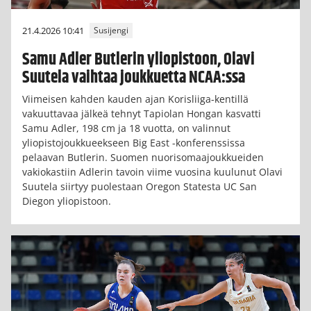
21.4.2026 10:41
Susijengi
Samu Adler Butlerin yliopistoon, Olavi
Suutela vaihtaa joukkuetta NCAA:ssa
Viimeisen kahden kauden ajan Korisliiga-kentillä
vakuuttavaa jälkeä tehnyt Tapiolan Hongan kasvatti
Samu Adler, 198 cm ja 18 vuotta, on valinnut
yliopistojoukkueekseen Big East -konferenssissa
pelaavan Butlerin. Suomen nuorisomaajoukkueiden
vakiokastiin Adlerin tavoin viime vuosina kuulunut Olavi
Suutela siirtyy puolestaan Oregon Statesta UC San
Diegon yliopistoon.