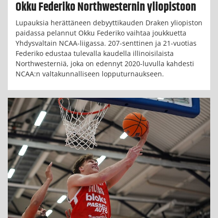
Okku Federiko Northwesternin yliopistoon
Lupauksia herättäneen debyyttikauden Draken yliopiston
paidassa pelannut Okku Federiko vaihtaa joukkuetta
Yhdysvaltain NCAA-liigassa. 207-senttinen ja 21-vuotias
Federiko edustaa tulevalla kaudella illinoisilaista
Northwesterniä, joka on edennyt 2020-luvulla kahdesti
NCAA:n valtakunnalliseen lopputurnaukseen.