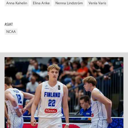
Anna Kahelin
Elina Arike
Nenna Lindström
Venla Varis
ASIAT
NCAA