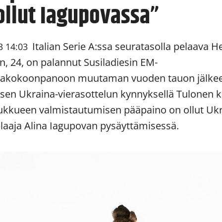
ollut Iagupovassa”
Italian Serie A:ssa seuratasolla pelaava H
3 14:03
n, 24, on palannut Susiladiesin EM-
takokoonpanoon muutaman vuoden tauon jälke
isen Ukraina-vierasottelun kynnyksellä Tulonen k
oukkueen valmistautumisen pääpaino on ollut Uk
elaaja Alina Iagupovan pysäyttämisessä.