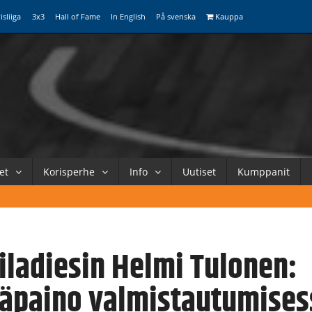
isliiga
3x3
Hall of Fame
In English
På svenska
Kauppa
et
Korisperhe
Info
Uutiset
Kumppanit
iladiesin Helmi Tulonen:
äpaino valmistautumises