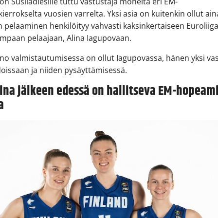
on Susiladiesille tuttu vastustaja monelta eri EM-
kierrokselta vuosien varrelta. Yksi asia on kuitenkin ollut ain
 pelaaminen henkilöityy vahvasti kaksinkertaiseen Euroliig
impaan pelaajaan, Alina Iagupovaan.
no valmistautumisessa on ollut Iagupovassa, hänen yksi va
idoissaan ja niiden pysäyttämisessä.
ina jälkeen edessä on hallitseva EM-hopeami
a