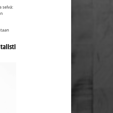
a selvä:
an
staan
talisti