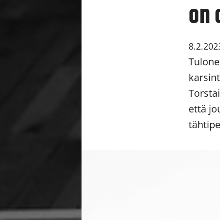
on 
8.2.202
Tulone
karsin
Torsta
että j
tähtip