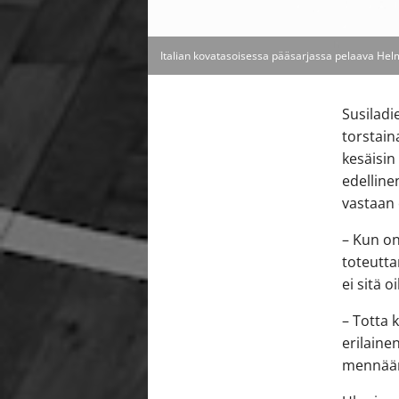
Italian kovatasoisessa pääsarjassa pelaava Hel
Susiladi
torstain
kesäisin
edelline
vastaan 
– Kun on
toteutta
ei sitä 
– Totta 
erilaine
mennään 