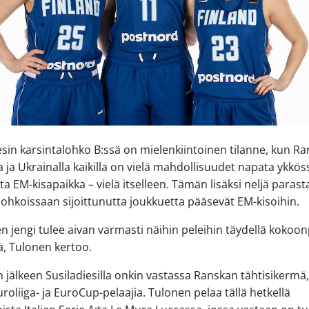
esin karsintalohko B:ssä on mielenkiintoinen tilanne, kun Ra
la ja Ukrainalla kaikilla on vielä mahdollisuudet napata ykköss
tta EM-kisapaikka – vielä itselleen. Tämän lisäksi neljä parast
 lohkoissaan sijoittunutta joukkuetta pääsevät EM-kisoihin.
en jengi tulee aivan varmasti näihin peleihin täydellä kokoo
lä, Tulonen kertoo.
 jälkeen Susiladiesilla onkin vastassa Ranskan tähtisikermä,
Euroliiga- ja EuroCup-pelaajia. Tulonen pelaa tällä hetkellä