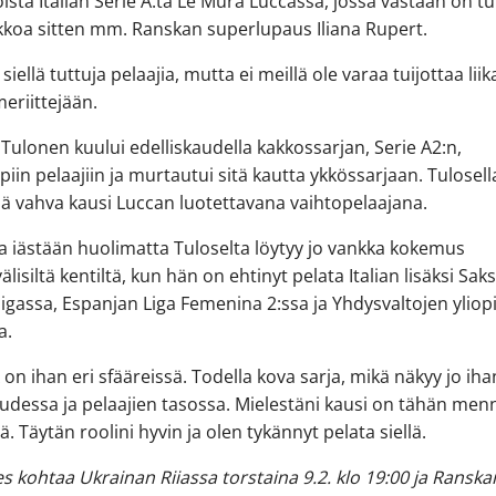
ista Italian Serie A:ta Le Mura Luccassa, jossa vastaan on tu
ikkoa sitten mm. Ranskan superlupaus Iliana Rupert.
iellä tuttuja pelaajia, mutta ei meillä ole varaa tuijottaa liik
eriittejään.
a Tulonen kuului edelliskaudella kakkossarjan, Serie A2:n,
iin pelaajiin ja murtautui sitä kautta ykkössarjaan. Tulosell
ä vahva kausi Luccan luotettavana vaihtopelaajana.
 iästään huolimatta Tuloselta löytyy jo vankka kokemus
älisiltä kentiltä, kun hän on ehtinyt pelata Italian lisäksi Sak
igassa, Espanjan Liga Femenina 2:ssa ja Yhdysvaltojen yliop
a.
A on ihan eri sfääreissä. Todella kova sarja, mikä näkyy jo iha
udessa ja pelaajien tasossa. Mielestäni kausi on tähän men
ä. Täytän roolini hyvin ja olen tykännyt pelata siellä.
es kohtaa Ukrainan Riiassa torstaina 9.2. klo 19:00 ja Ranska