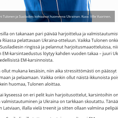
mi Tulonen ja Susiladies kohtaavat huomenna Ukrainan. Kuva: Ville Vuorinen.
esilla on takanaan pari päivää harjoittelua ja valmistautumis
a Riiassa pelattavaan Ukraina-otteluun. Vaikka Tulonen onki
 Susiladiesin ringissä ja pelannut harjoitusmaaotteluissa, ni
n EM-karsintaedustus löytyy kahden vuoden takaa – juuri U
edellisistä EM-karsinnoista.
 ollut mukana kesäisin, niin aika stressittömästi on päässyt
maan ja pelaamaan. Vaikka onkin ollut näistä ikkunoista pois
oikein huomaa, Tulonen aloittaa.
kai kyseessä on eri pelit kuin harjoitusottelut, karsintoihin o
n valmistautuminen ja Ukraina on tarkkaan skoutattu. Tänä
Latviaan, illalla vielä treenit ja sitten ollaan valmiina pelipä