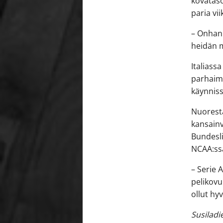
kovataso
paria vi
– Onhan s
heidän m
Italiass
parhaimp
käynniss
Nuoresta
kansainv
Bundesli
NCAA:ss
– Serie 
pelikovu
ollut hyv
Susiladi