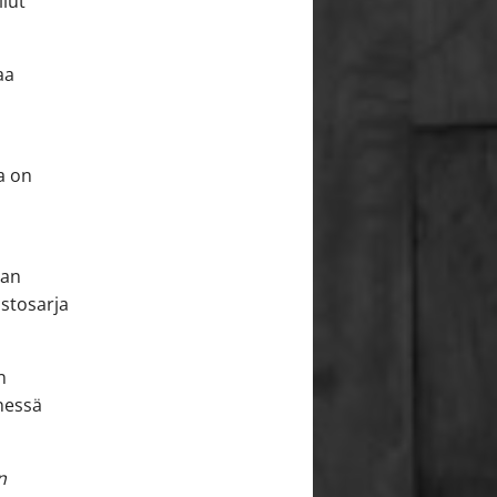
llut
aa
a on
san
istosarja
n
nessä
n