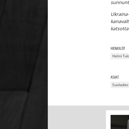
sunnunta
Ukraina-
kanavalt
katsotta
HENKILÖT
Helmi Tul
ASIAT
Susiladies