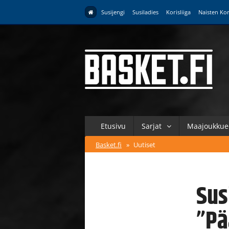
Susijengi
Susiladies
Korisliiga
Naisten Kor
Etusivu
Sarjat
Maajoukkue
Basket.fi
»
Uutiset
Sus
”Pä