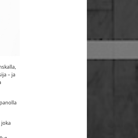
nskalla,
ija – ja
a
npanolla
 joka