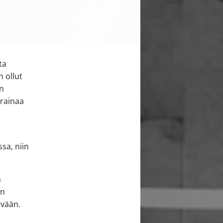
ta
n ollut
in
krainaa
sa, niin
n
än
ivään.