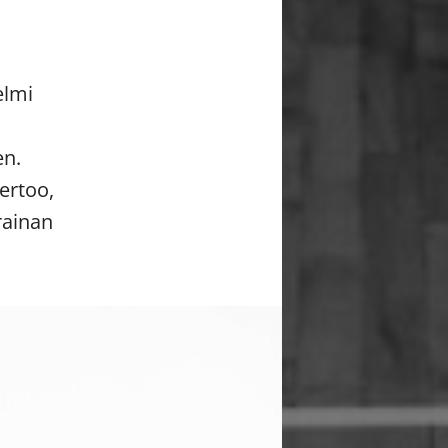
elmi
en.
ertoo,
rainan