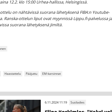
ina 12.2. klo 15:00 Urhea-hallissa, Helsingissä.
ottelu on nähtävissä suorana lähetyksenä FIBA:n Youtube-
a. Ranska-ottelun liput ovat myynnissä Lippu.fi-palvelussa j
vissa suorana lähetyksenä Jimiltä.
onen
Haastattelu
Pääjuttu
EM-karsinnat
6.11.2024 11:19
Susiladies