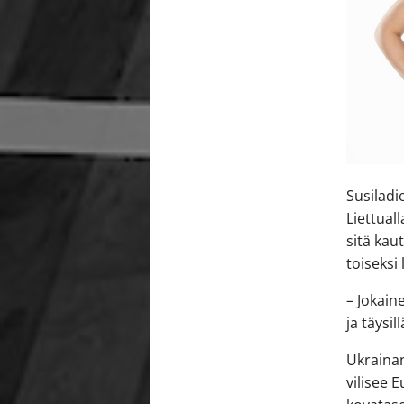
Susiladi
Liettual
sitä kau
toiseksi
– Jokain
ja täysil
Ukrainan
vilisee 