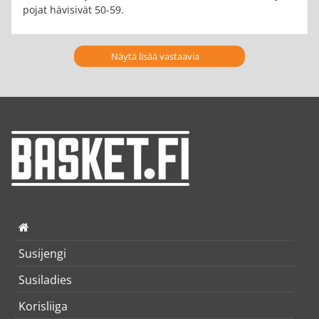
pojat hävisivät 50-59.
Näytä lisää vastaavia
Susijengi
Susiladies
Korisliiga