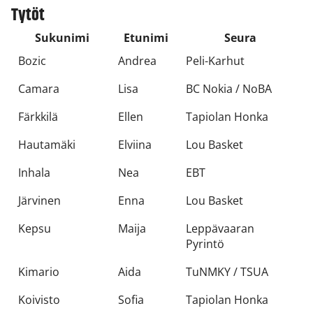
Tytöt
Sukunimi
Etunimi
Seura
Bozic
Andrea
Peli-Karhut
Camara
Lisa
BC Nokia / NoBA
Färkkilä
Ellen
Tapiolan Honka
Hautamäki
Elviina
Lou Basket
Inhala
Nea
EBT
Järvinen
Enna
Lou Basket
Kepsu
Maija
Leppävaaran
Pyrintö
Kimario
Aida
TuNMKY / TSUA
Koivisto
Sofia
Tapiolan Honka