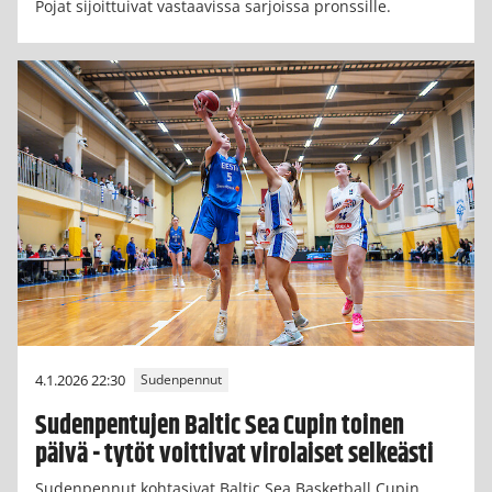
Pojat sijoittuivat vastaavissa sarjoissa pronssille.
4.1.2026 22:30
Sudenpennut
Sudenpentujen Baltic Sea Cupin toinen
päivä - tytöt voittivat virolaiset selkeästi
Sudenpennut kohtasivat Baltic Sea Basketball Cupin