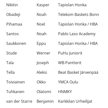
Nikitin
Kasper
Tapiolan Honka
Obadeji
Noah
Telekom Baskets Bonn
Pihamaa
Noel
Tapiolan Honka / HBA
Santos
Noah
Pablo Laso Academy
Saukkonen
Eppu
Tapiolan Honka / HBA
Stude
Werner
PuHu Juniorit
Tala
Joseph
WB-Pantterit
Tella
Aleksi
Beat Basket Järvenpää
Toiviainen
Okko
YMCA Oulu
Tuhkanen
Olatomi
HNMKY
van der Starre
Benjamin
Karkkilan Urheilijat