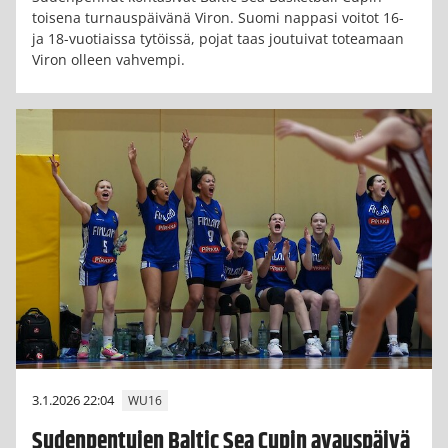
toisena turnauspäivänä Viron. Suomi nappasi voitot 16-
ja 18-vuotiaissa tytöissä, pojat taas joutuivat toteamaan
Viron olleen vahvempi.
3.1.2026 22:04
WU16
Sudenpentujen Baltic Sea Cupin avauspäivä