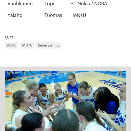
Vauhkonen
Topi
BC Nokia / NOBA
Yalaho
Tuomas
HoNsU
ASIAT
WU16
MU16
Sudenpennut