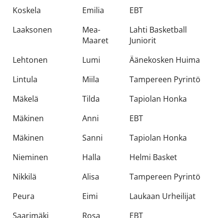
Koskela
Emilia
EBT
Laaksonen
Mea-
Lahti Basketball
Maaret
Juniorit
Lehtonen
Lumi
Äänekosken Huima
Lintula
Miila
Tampereen Pyrintö
Mäkelä
Tilda
Tapiolan Honka
Mäkinen
Anni
EBT
Mäkinen
Sanni
Tapiolan Honka
Nieminen
Halla
Helmi Basket
Nikkilä
Alisa
Tampereen Pyrintö
Peura
Eimi
Laukaan Urheilijat
Saarimäki
Rosa
EBT