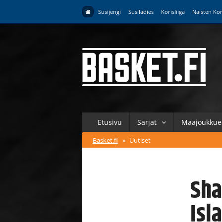
Susijengi
Susiladies
Korisliiga
Naisten Kor
Etusivu
Sarjat
Maajoukkue
Basket.fi
»
Uutiset
Sha
Isl