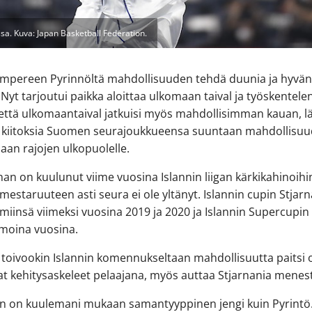
sa. Kuva: Japan Basketball Federation.
ampereen Pyrinnöltä mahdollisuuden tehdä duunia ja hyvän
 Nyt tarjoutui paikka aloittaa ulkomaan taival ja työskentele
 että ulkomaantaival jatkuisi myös mahdollisimman kauan, l
 kiitoksia Suomen seurajoukkueensa suuntaan mahdollisuu
maan rajojen ulkopuolelle.
nan on kuulunut viime vuosina Islannin liigan kärkikahinoihi
 mestaruuteen asti seura ei ole yltänyt. Islannin cupin Stjar
imiinsä viimeksi vuosina 2019 ja 2020 ja Islannin Supercupin 
amoina vuosina.
toivookin Islannin komennukseltaan mahdollisuutta paitsi 
t kehitysaskeleet pelaajana, myös auttaa Stjarnania mene
an on kuulemani mukaan samantyyppinen jengi kuin Pyrintö