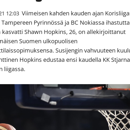
Viimeisen kahden kauden ajan Korisliig
21 12:03
ä Tampereen Pyrinnössä ja BC Nokiassa ihastutt
 kasvatti Shawn Hopkins, 26, on allekirjoittanut
mäisen Suomen ulkopuolisen
ilaissopimuksensa. Susijengin vahvuuteen kuul
nttinen Hopkins edustaa ensi kaudella KK Stjarna
n liigassa.