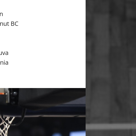
an
anut BC
uva
nia