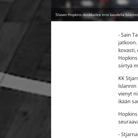
Shawn Hopkins donkkailee ensi kaudella Islannis
- Sain T
jatkoon.
kovasti,
Hopkins
siirtyä 
KK Stjar
Islannin
vienyt n
ikään s
Hopkins 
seuraava
- Stjarn