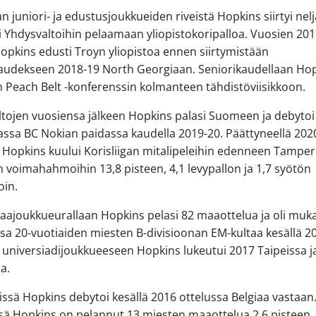
n juniori- ja edustusjoukkueiden riveistä Hopkins siirtyi nelj
 Yhdysvaltoihin pelaamaan yliopistokoripalloa. Vuosien 20
opkins edusti Troyn yliopistoa ennen siirtymistään
kaudekseen 2018-19 North Georgiaan. Seniorikaudellaan Ho
n Peach Belt -konferenssin kolmanteen tähdistöviisikkoon.
tojen vuosiensa jälkeen Hopkins palasi Suomeen ja debytoi
gassa BC Nokian paidassa kaudella 2019-20. Päättyneellä 202
 Hopkins kuului Korisliigan mitalipeleihin edenneen Tampe
 voimahahmoihin 13,8 pisteen, 4,1 levypallon ja 1,7 syötön
oin.
aajoukkueurallaan Hopkins pelasi 82 maaottelua ja oli muk
sa 20-vuotiaiden miesten B-divisioonan EM-kultaa kesällä 2
niversiadijoukkueeseen Hopkins lukeutui 2017 Taipeissa j
a.
issä Hopkins debytoi kesällä 2016 ottelussa Belgiaa vastaan
ä Hopkins on pelannut 13 miesten maaottelua 2,6 pisteen