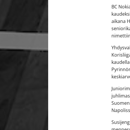
BC Nokia
kaudeksi
aikana H
seniori
nimettii
Yhdysval
Korislii
kaudella
Pyrinnön
keskiarv
Juniorim
juhlimas
Suomen u
Napoliss
Susijeng
menness