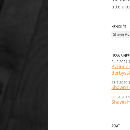
otteluko
HENKILÖT
Shawn Ho
LISÄÄ AIHE
24.2.2021 
Pyrinnö
derbyssä
23.7.2020 
Shawn H
8.5.2020 0
Shawn H
ASIAT