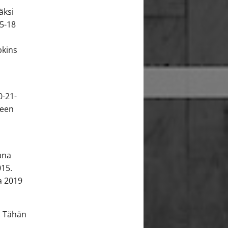
äksi
15-18
pkins
0-21-
reen
ana
015.
a 2019
. Tähän