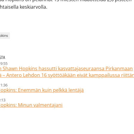
htaisella keskiarvolla.
pkins
ESTA
19:55
n Shawn Hopkins hassutti kasvattajaseuraansa Pirkanmaan
 – Antero Lehdon 16 syöttöäkään eivät kamppailussa riittä
11:36
opkins: Enemmän kuin pelkkä lentäjä
9:13
opkins: Minun valmentajani