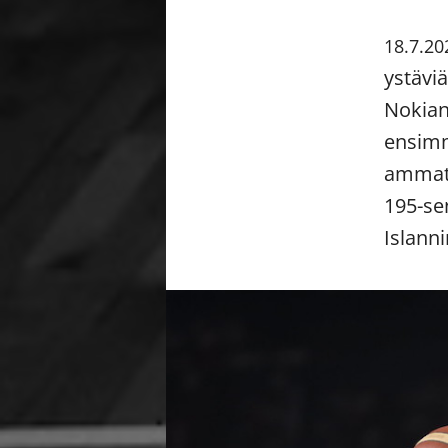
18.7.20
ystävi
Nokian
ensim
ammatt
195-se
Islanni