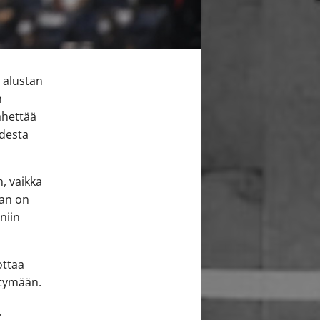
 alustan
n
ähettää
desta
n, vaikka
nan on
niin
ottaa
stymään.
.