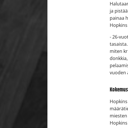
Halutaan
ja pistä
painaa h
Hopkins
- 26-vuo
tasaista
miten kr
donkkia
pelaamis
vuoden 
Kokemust
Hopkins
määrätie
miesten 
Hopkins 