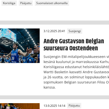
Korisliiga
Pääjuttu
Suomalaiset ulkomailla
3.12.2025 20:41
Susijengi
Andre Gustavson Belgian
suurseura Oostendeen
Susijengin EM-mitalipelijoukkueeseen v
kesänä kuulunut ja marraskuussa Karhu
Korisliigassa edustanut helsinkiläisläht
Wartti Basketin kasvatti Andre Gustavs
ja 26 vuotta, on solminut loppukauden 
sopimuksen Belgian suurseuran Filou 
kanssa.
13.9.2025 14:14
Pääjuttu