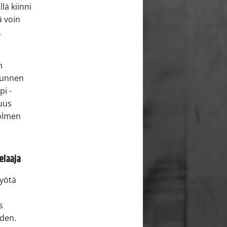
lä kiinni
ä voin
,
n
 tunnen
pi -
uus
kolmen
elaaja
myötä
a
s
hden.