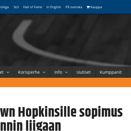
isliiga
3x3
Hall of Fame
In English
På svenska
Kauppa
et
Korisperhe
Info
Uutiset
Kumppanit
wn Hopkinsille sopimus
annin liigaan