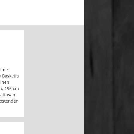
iime
 Basketia
öinen
on, 196 cm
kattavan
Oostenden