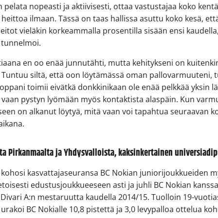
 pelata nopeasti ja aktiivisesti, ottaa vastustajaa koko kentäl
ä heittoa ilmaan. Tässä on taas hallissa asuttu koko kesä, ett
eitot vieläkin korkeammalla prosentilla sisään ensi kaudella
 tunnelmoi.
tiaana en oo enää junnutähti, mutta kehitykseni on kuitenki
. Tuntuu siltä, että oon löytämässä oman pallovarmuuteni,
oppani toimii eivätkä donkkinikaan ole enää pelkkää yksin lä
, vaan pystyn lyömään myös kontaktista alaspäin. Kun varm
een on alkanut löytyä, mitä vaan voi tapahtua seuraavan 
aikana.
a Pirkanmaalta ja Yhdysvalloista, kaksinkertainen universiadip
 kohosi kasvattajaseuransa BC Nokian juniorijoukkueiden 
toisesti edustusjoukkueeseen asti ja juhli BC Nokian kanss
Divari A:n mestaruutta kaudella 2014/15. Tuolloin 19-vuotia
urakoi BC Nokialle 10,8 pistettä ja 3,0 levypalloa ottelua ko