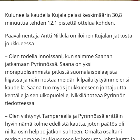
Kuluneella kaudella Kujala pelasi keskimäärin 30,8
minuuttia tehden 12,1 pistettä ottelua kohden.
Päävalmentaja Antti Nikkilä on iloinen Kujalan jatkosta
joukkueessa.
– Olen todella innoissani, kun saimme Saanan
jatkamaan Pyrinnössä. Saana on yksi
monipuolisimmista pitkistä suomalaispelaajista
liigassa ja näin nostaa meidän kilpailukykyämme ensi
kaudella. Saana tuo myös joukkueeseen johtajuutta
kentälle ja sen ulkopuolelle, Nikkilä toteaa Pyrinnön
tiedotteessa.
– Olen viihtynyt Tampereella ja Pyrinnössä erittäin
hyvin nämä kolme edellistä kautta, joten päätös oli
niiltä osin helppo jatkon suhteen. Omalta osaltani
pyrin tuomaan joukkueeseen kokemusta, johtajuutta ja