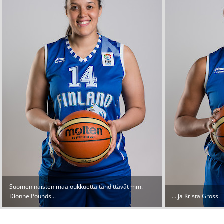
Suomen naisten maajoukkuetta tähdittävät mm.
Dionne Pounds...
... ja Krista Gross.