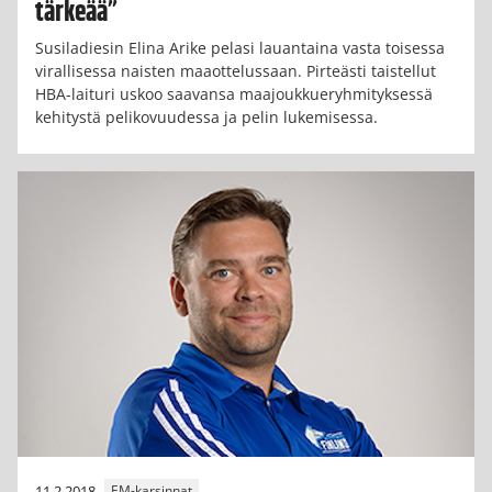
tärkeää”
Susiladiesin Elina Arike pelasi lauantaina vasta toisessa
virallisessa naisten maaottelussaan. Pirteästi taistellut
HBA-laituri uskoo saavansa maajoukkueryhmityksessä
kehitystä pelikovuudessa ja pelin lukemisessa.
11.2.2018
EM-karsinnat