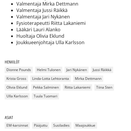
Valmentaja Mirka Dettmann
Valmentaja Jussi Räikkä
Valmentaja Jari Nykänen
Fysioterapeutti Riitta Lakaniemi
Lääkäri Lauri Alanko
Huoltaja Olivia Eklund
Joukkueenjohtaja Ulla Karlsson
HENKILÖT
Dionne Pounds
Helmi Tulonen
Jari Nykänen
Jussi Räikkä
Krista Gross
Linda-Lotta Lehtoranta
Mirka Dettmann
Olivia Eklund
Pekka Salminen
Riitta Lakaniemi
Tiina Sten
Ulla Karlsson
Tuula Tuomari
ASIAT
EM-karsinnat
Pääjuttu
Susiladies
Maajoukkue