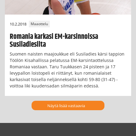
10.2.2018
Maaottelu
Romania karkasi EM-karsinnoissa
Susiladiesilta
Suomen naisten maajoukkue eli Susiladies kärsi tappion
Töölön Kisahallissa pelatussa EM-karsintaottelussa
Romaniaa vastaan. Taru Tuukkasen 24 pisteen ja 17
levypallon loistopeli ei riittänyt, kun romanialaiset
karkasivat toisella neljänneksellä kohti 59-80 (31-47) -
voittoa liki kuudensadan silmäparin edessä.
Näytä lisää vastaavia