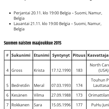
Perjantai 20.11. klo 19:00 Belgia – Suomi, Namur,
Belgia
Lauantai 21.11. klo 19:00 Belgia – Suomi, Namur,
Belgia
Suomen naisten maajoukkue 2015
#
Sukunimi
Etunimi
Syntynyt
Pituus
Kasvattaja
North Car
4
Gross
Krista
17.12.1990
183
(USA)
Touhun P
5
Bedretdin
Meral
07.03.1993
174
Lauttasa
6
Kesänen
Vilma
27.09.1988
173
Orimattila
7
Rokkanen
Sara
15.05.1996
177
PuHu Juni