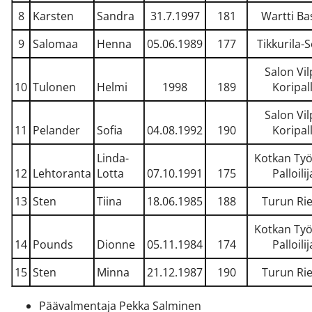
8
Karsten
Sandra
31.7.1997
181
Wartti Ba
9
Salomaa
Henna
05.06.1989
177
Tikkurila-
Salon Vil
10
Tulonen
Helmi
1998
189
Koripal
Salon Vil
11
Pelander
Sofia
04.08.1992
190
Koripal
Linda-
Kotkan Ty
12
Lehtoranta
Lotta
07.10.1991
175
Palloilij
13
Sten
Tiina
18.06.1985
188
Turun Ri
Kotkan Ty
14
Pounds
Dionne
05.11.1984
174
Palloilij
15
Sten
Minna
21.12.1987
190
Turun Ri
Päävalmentaja Pekka Salminen