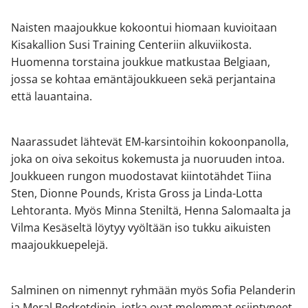
Naisten maajoukkue kokoontui hiomaan kuvioitaan
Kisakallion Susi Training Centeriin alkuviikosta.
Huomenna torstaina joukkue matkustaa Belgiaan,
jossa se kohtaa emäntäjoukkueen sekä perjantaina
että lauantaina.
Naarassudet lähtevät EM-karsintoihin kokoonpanolla,
joka on oiva sekoitus kokemusta ja nuoruuden intoa.
Joukkueen rungon muodostavat kiintotähdet Tiina
Sten, Dionne Pounds, Krista Gross ja Linda-Lotta
Lehtoranta. Myös Minna Steniltä, Henna Salomaalta ja
Vilma Kesäseltä löytyy vyöltään iso tukku aikuisten
maajoukkuepelejä.
Salminen on nimennyt ryhmään myös Sofia Pelanderin
ja Meral Bedretdinin, jotka ovat molemmat esiintyneet