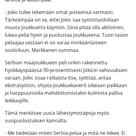
- Jokic tulee tekemään omat pisteensä varmasti.
Tärkeämpää on se, ettei Jokic saa syöttötaidollaan
muuta joukkuetta käyntiin. Siinä pitää olla aktiivinen,
lukea peliä hyvin ja puolustaa joukkueena. Tuon tason
pelaajaa vastaan ei oo varaa minkäänlaiseen
sooloiluun, Markkanen summaa.
Serbian maajoukkueen peli onkin rakennettu
hyökkäyspäässä 90-prosenttisesti Jokicin vahvuuksien
varaan. Jokic osaa ratkaista itse, syöttää, antaa
ekstrasyötön, ohjata joukkuekaverit oikeaan paikkaan
ja harppuunoida mahdottomistakin kulmista palloa
leikkaajille.
Tämä merkitsee uusia lähestymistapoja myös
susipuolustuksen kannalta.
- Me tiedetään miten Serbia pelaa ja mitä ne tekee. Ei