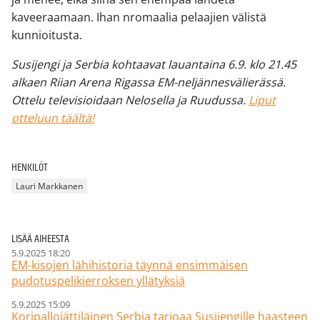
kaveeraamaan. Ihan nromaalia pelaajien välistä
kunnioitusta.
Susijengi ja Serbia kohtaavat lauantaina 6.9. klo 21.45
alkaen Riian Arena Rigassa EM-neljännesvälierässä.
Ottelu televisioidaan Nelosella ja Ruudussa.
Liput
otteluun täältä!
HENKILÖT
Lauri Markkanen
LISÄÄ AIHEESTA
5.9.2025 18:20
EM-kisojen lähihistoria täynnä ensimmäisen
pudotuspelikierroksen yllätyksiä
5.9.2025 15:09
Koripallojättiläinen Serbia tarjoaa Susijengille haasteen