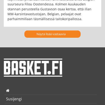
suurseura Filou Oostendessa. Kolmen kuukauden
otannan perusteella Gustavson osaa kertoa, että illan
MM-karsintavastustajan, Belgian, pelaajat ovat
parhaimmillaan täsmällisessä taitokoripallossa.
Näytä lisää vastaavia
Susijengi