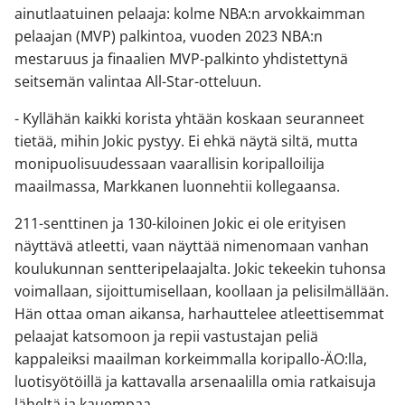
ainutlaatuinen pelaaja: kolme NBA:n arvokkaimman
pelaajan (MVP) palkintoa, vuoden 2023 NBA:n
mestaruus ja finaalien MVP-palkinto yhdistettynä
seitsemän valintaa All-Star-otteluun.
- Kyllähän kaikki korista yhtään koskaan seuranneet
tietää, mihin Jokic pystyy. Ei ehkä näytä siltä, mutta
monipuolisuudessaan vaarallisin koripalloilija
maailmassa, Markkanen luonnehtii kollegaansa.
211-senttinen ja 130-kiloinen Jokic ei ole erityisen
näyttävä atleetti, vaan näyttää nimenomaan vanhan
koulukunnan sentteripelaajalta. Jokic tekeekin tuhonsa
voimallaan, sijoittumisellaan, koollaan ja pelisilmällään.
Hän ottaa oman aikansa, harhauttelee atleettisemmat
pelaajat katsomoon ja repii vastustajan peliä
kappaleiksi maailman korkeimmalla koripallo-ÄO:lla,
luotisyötöillä ja kattavalla arsenaalilla omia ratkaisuja
läheltä ja kauempaa.