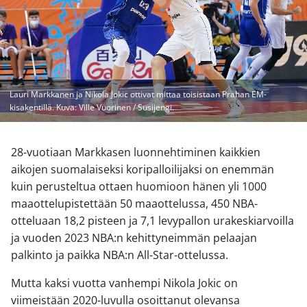
Lauri Markkanen ja Nikola Jokic ottivat mittaa toisistaan Prahan EM-
kisakentillä. Kuva: Ville Vuorinen / Susijengi.
28-vuotiaan Markkasen luonnehtiminen kaikkien
aikojen suomalaiseksi koripalloilijaksi on enemmän
kuin perusteltua ottaen huomioon hänen yli 1000
maaottelupistettään 50 maaottelussa, 450 NBA-
otteluaan 18,2 pisteen ja 7,1 levypallon urakeskiarvoilla
ja vuoden 2023 NBA:n kehittyneimmän pelaajan
palkinto ja paikka NBA:n All-Star-ottelussa.
Mutta kaksi vuotta vanhempi Nikola Jokic on
viimeistään 2020-luvulla osoittanut olevansa