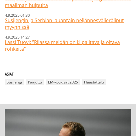
maailman huipulta
4.9.2025 01:30
Susijengin ja Serbian lauantain neljännesvälieräliput
myynnissä
4.9.2025 14:27
Lassi Tuovi: ”Riiassa meidän on kilpailtava ja oltava
rohkeita”
ASIAT
Susijengi
Pääjuttu
EM-kotikisat 2025
Haastattelu