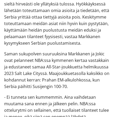
sieltä hirveästi ole yllätyksiä tulossa. Hyökkäyksessä
lähetään toteuttamaan omia asioita ja tiedetään, että
Serbia yrittää ottaa tiettyjä asioita pois. Keskitymme
toteuttamaan meidän asiat niin hyvin kuin pystytään,
käyttämään heidän puolustusta meidän eduksi ja
pelaamaan tilanteet fyysisesti, vastaa Markkanen
kysymykseen Serbian puolustamisesta.
Saman sukupolven suuruuksina Markkanen ja Jokic
ovat pelanneet NBA:ssa kymmenen kertaa vastakkain
ja edustaneet samaa All-Star-joukkuetta helmikuussa
2023 Salt Lake Cityssä. Maajoukkuetasolla kaksikko on
kohdannut kerran: Prahan EM-alkulohkossa, kun
Serbia päihitti Susijengin 100-70.
- Ei tunneta sen kummemmin. Aina vaihdetaan
muutama sana ennen ja jälkeen pelin. NBA:ssa
ottelurytmi on sellainen, että tuollaiset tilanteet tulee
ja menee, eikä siinä sen enempää lähdetä