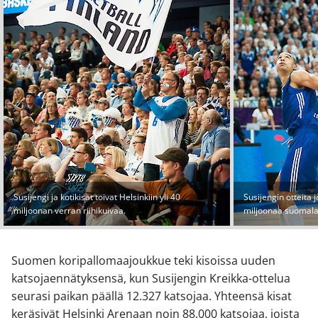
Susijengi ja kotikisat toivat Helsinkiin yli 40
Susijengin otteita
miljoonan verran riihikuivaa.
miljoonaa suomalai
Suomen koripallomaajoukkue teki kisoissa uuden
katsojaennätyksensä, kun Susijengin Kreikka-ottelua
seurasi paikan päällä 12.327 katsojaa. Yhteensä kisat
keräsivät Helsinki Arenaan noin 88.000 katsojaa, joista