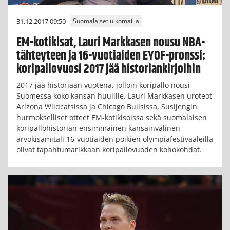
31.12.2017 09:50
Suomalaiset ulkomailla
EM-kotikisat, Lauri Markkasen nousu NBA-
tähteyteen ja 16-vuotiaiden EYOF-pronssi:
koripallovuosi 2017 jää historiankirjoihin
2017 jää historiaan vuotena, jolloin koripallo nousi
Suomessa koko kansan huulille. Lauri Markkasen uroteot
Arizona Wildcatsissa ja Chicago Bullsissa, Susijengin
hurmokselliset otteet EM-kotikisoissa sekä suomalaisen
koripallohistorian ensimmäinen kansainvälinen
arvokisamitali 16-vuotiaiden poikien olympiafestivaaleilla
olivat tapahtumarikkaan koripallovuoden kohokohdat.