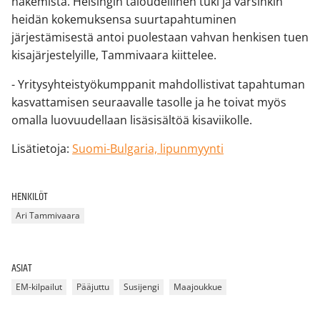
hakemista. Helsingin taloudellinen tuki ja varsinkin
heidän kokemuksensa suurtapahtuminen
järjestämisestä antoi puolestaan vahvan henkisen tuen
kisajärjestelyille, Tammivaara kiittelee.
- Yritysyhteistyökumppanit mahdollistivat tapahtuman
kasvattamisen seuraavalle tasolle ja he toivat myös
omalla luovuudellaan lisäsisältöä kisaviikolle.
Lisätietoja:
Suomi-Bulgaria, lipunmyynti
HENKILÖT
Ari Tammivaara
ASIAT
EM-kilpailut
Pääjuttu
Susijengi
Maajoukkue