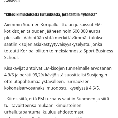
Avivissa.
”Kiitos ikimuistoisesta turnauksesta, joka tehtiin #yhdessä”
Aiemmin Suomen Koripalloliitto on julkaissut EM-
kotikisojen talouden jääneen noin 600.000 euroa
plussalle. Vähintään yhtä merkittävämmät tulokset
saatiin kisojen asiakastyytyväisyyskyselystä, jonka
toteutti Koripalloliiton toimeksiannosta Sport Business
School.
Kisakävijät antoivat EM-kisojen tunnelmalle arvosanan
4,9/5 ja peräti 99,2% kävijöistä suosittelisi Susijengin
ottelutapahtumaa ystävälleen. Turnauksen
kokonaisarvosanaksi muodostui kyselyssä 4,6/5.
- Kiitos siitä, että EM-turnaus saatiin Suomeen ja siitä
tuli tavoitteensa mukaan ikimuistoinen
urheilutapahtuma, kuuluu ehdottomasti