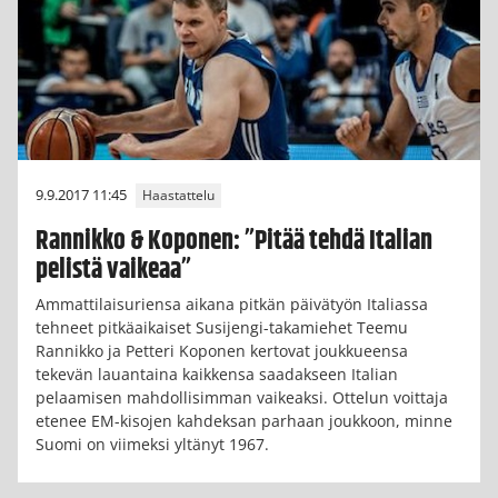
9.9.2017 11:45
Haastattelu
Rannikko & Koponen: ”Pitää tehdä Italian
pelistä vaikeaa”
Ammattilaisuriensa aikana pitkän päivätyön Italiassa
tehneet pitkäaikaiset Susijengi-takamiehet Teemu
Rannikko ja Petteri Koponen kertovat joukkueensa
tekevän lauantaina kaikkensa saadakseen Italian
pelaamisen mahdollisimman vaikeaksi. Ottelun voittaja
etenee EM-kisojen kahdeksan parhaan joukkoon, minne
Suomi on viimeksi yltänyt 1967.