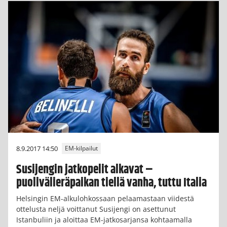
8.9.2017 14:50
EM-kilpailut
Susijengin jatkopelit alkavat –
puolivälieräpaikan tiellä vanha, tuttu Italia
Helsingin EM-alkulohkossaan pelaamastaan viidestä
ottelusta neljä voittanut Susijengi on asettunut
Istanbuliin ja aloittaa EM-jatkosarjansa kohtaamalla