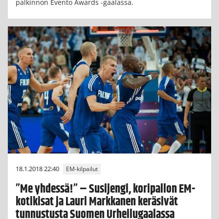
palkinnon Evento Awards -gaalassa.
18.1.2018 22:40
EM-kilpailut
”Me yhdessä!” – Susijengi, koripallon EM-
kotikisat ja Lauri Markkanen keräsivät
tunnustusta Suomen Urheilugaalassa