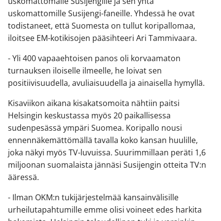
uskomattomalle Susijengille ja sen yhtä
uskomattomille Susijengi-faneille. Yhdessä he ovat
todistaneet, että Suomesta on tullut koripallomaa,
iloitsee EM-kotikisojen pääsihteeri Ari Tammivaara.
- Yli 400 vapaaehtoisen panos oli korvaamaton
turnauksen iloiselle ilmeelle, he loivat sen
positiivisuudella, avuliaisuudella ja ainaisella hymyllä.
Kisaviikon aikana kisakatsomoita nähtiin paitsi
Helsingin keskustassa myös 20 paikallisessa
sudenpesässä ympäri Suomea. Koripallo nousi
ennennäkemättömällä tavalla koko kansan huulille,
joka näkyi myös TV-luvuissa. Suurimmillaan peräti 1,6
miljoonan suomalaista jännäsi Susijengin otteita TV:n
ääressä.
- Ilman OKM:n tukijärjestelmää kansainvälisille
urheilutapahtumille emme olisi voineet edes harkita