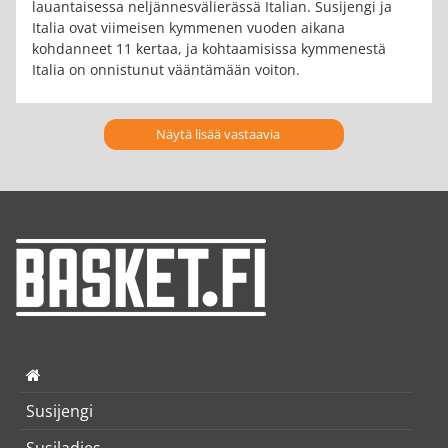
lauantaisessa neljännesvälierässä Italian. Susijengi ja
Italia ovat viimeisen kymmenen vuoden aikana
kohdanneet 11 kertaa, ja kohtaamisissa kymmenestä
Italia on onnistunut vääntämään voiton.
Näytä lisää vastaavia
Susijengi