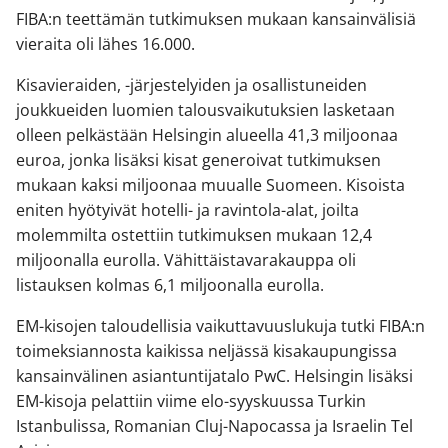
FIBA:n teettämän tutkimuksen mukaan kansainvälisiä
vieraita oli lähes 16.000.
Kisavieraiden, -järjestelyiden ja osallistuneiden
joukkueiden luomien talousvaikutuksien lasketaan
olleen pelkästään Helsingin alueella 41,3 miljoonaa
euroa, jonka lisäksi kisat generoivat tutkimuksen
mukaan kaksi miljoonaa muualle Suomeen. Kisoista
eniten hyötyivät hotelli- ja ravintola-alat, joilta
molemmilta ostettiin tutkimuksen mukaan 12,4
miljoonalla eurolla. Vähittäistavarakauppa oli
listauksen kolmas 6,1 miljoonalla eurolla.
EM-kisojen taloudellisia vaikuttavuuslukuja tutki FIBA:n
toimeksiannosta kaikissa neljässä kisakaupungissa
kansainvälinen asiantuntijatalo PwC. Helsingin lisäksi
EM-kisoja pelattiin viime elo-syyskuussa Turkin
Istanbulissa, Romanian Cluj-Napocassa ja Israelin Tel