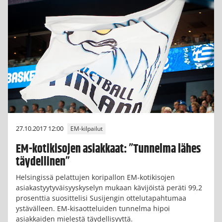
27.10.2017 12:00
EM-kilpailut
EM-kotikisojen asiakkaat: ”Tunnelma lähes
täydellinen”
Helsingissä pelattujen koripallon EM-kotikisojen
asiakastyytyväisyyskyselyn mukaan kävijöistä peräti 99,2
prosenttia suosittelisi Susijengin ottelutapahtumaa
ystävälleen. EM-kisaotteluiden tunnelma hipoi
asiakkaiden mielestä täydellisyyttä.