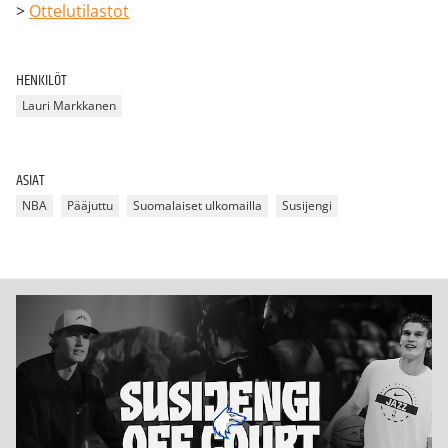
>
Ottelutilastot
HENKILÖT
Lauri Markkanen
ASIAT
NBA
Pääjuttu
Suomalaiset ulkomailla
Susijengi