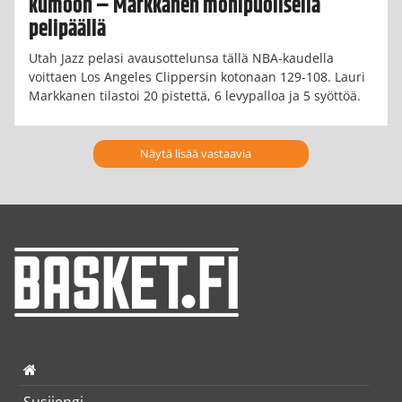
kumoon – Markkanen monipuolisella
pelipäällä
Utah Jazz pelasi avausottelunsa tällä NBA-kaudella
voittaen Los Angeles Clippersin kotonaan 129-108. Lauri
Markkanen tilastoi 20 pistettä, 6 levypalloa ja 5 syöttöä.
Näytä lisää vastaavia