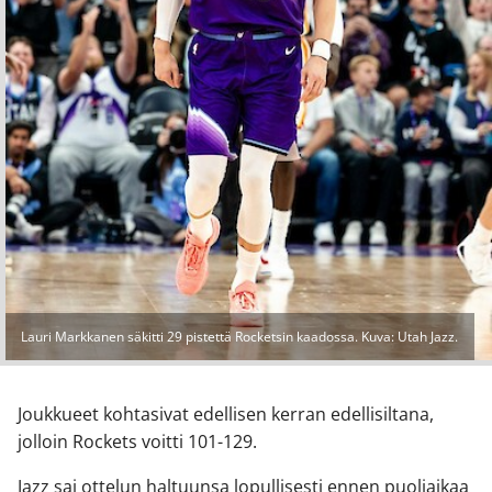
Lauri Markkanen säkitti 29 pistettä Rocketsin kaadossa. Kuva: Utah Jazz.
Joukkueet kohtasivat edellisen kerran edellisiltana,
jolloin Rockets voitti 101-129.
Jazz sai ottelun haltuunsa lopullisesti ennen puoliaikaa