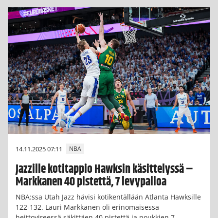
14.11.2025 07:11
NBA
Jazzille kotitappio Hawksin käsittelyssä –
Markkanen 40 pistettä, 7 levypalloa
NBA:ssa Utah Jazz hävisi kotikentällään Atlanta Hawksille
122-132. Lauri Markkanen oli erinomaisessa
heittovireessä säkittäen 40 pistettä ja noukkien 7