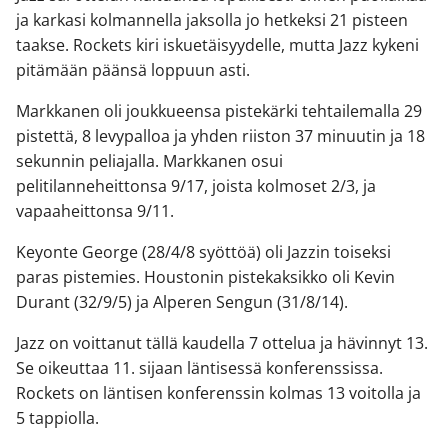
ja karkasi kolmannella jaksolla jo hetkeksi 21 pisteen
taakse. Rockets kiri iskuetäisyydelle, mutta Jazz kykeni
pitämään päänsä loppuun asti.
Markkanen oli joukkueensa pistekärki tehtailemalla 29
pistettä, 8 levypalloa ja yhden riiston 37 minuutin ja 18
sekunnin peliajalla. Markkanen osui
pelitilanneheittonsa 9/17, joista kolmoset 2/3, ja
vapaaheittonsa 9/11.
Keyonte George (28/4/8 syöttöä) oli Jazzin toiseksi
paras pistemies. Houstonin pistekaksikko oli Kevin
Durant (32/9/5) ja Alperen Sengun (31/8/14).
Jazz on voittanut tällä kaudella 7 ottelua ja hävinnyt 13.
Se oikeuttaa 11. sijaan läntisessä konferenssissa.
Rockets on läntisen konferenssin kolmas 13 voitolla ja
5 tappiolla.