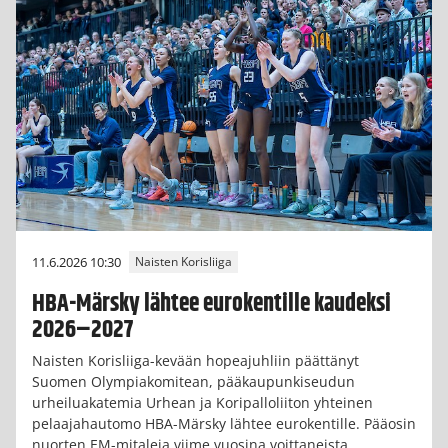
11.6.2026 10:30
Naisten Korisliiga
HBA-Märsky lähtee eurokentille kaudeksi
2026–2027
Naisten Korisliiga-kevään hopeajuhliin päättänyt
Suomen Olympiakomitean, pääkaupunkiseudun
urheiluakatemia Urhean ja Koripalloliiton yhteinen
pelaajahautomo HBA-Märsky lähtee eurokentille. Pääosin
nuorten EM-mitaleja viime vuosina voittaneista