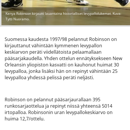
Kenya Robinson kirjautti lauantaina historialliset levypallolukemat. Kuva:
Tytti Nuoramo.
Suomessa kaudesta 1997/98 pelannut Robinson on
kirjauttanut vähintään kymmenen levypallon
keskiarvon peräti viidellätoista pelaamallaan
pääsarjakaudella. Yhden ottelun ennätyksekseen New
Orleansin yliopiston kasvatti on kauhonut huimat 30
levypalloa, jonka lisäksi hän on repinyt vähintään 25
levypalloa yhdessä pelissä peräti neljästi.
Robinson on pelannut pääsarjaurallaan 395
runkosarjaottelua ja repinyt niissä yhteensä 5014
irtopalloa. Robinsonin uran levypallokeskiarvo on
huima 12,7/ottelu.