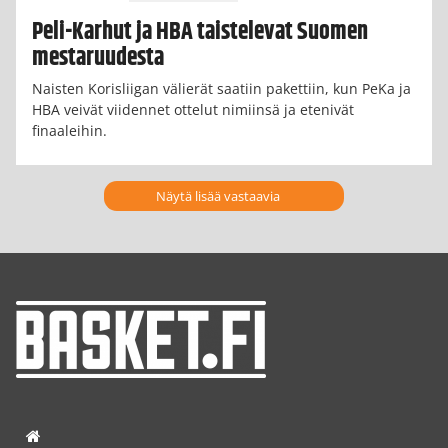
Peli-Karhut ja HBA taistelevat Suomen
mestaruudesta
Naisten Korisliigan välierät saatiin pakettiin, kun PeKa ja
HBA veivät viidennet ottelut nimiinsä ja etenivät
finaaleihin.
Näytä lisää vastaavia