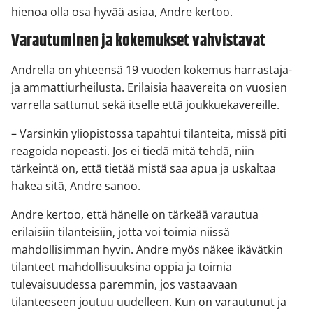
hienoa olla osa hyvää asiaa, Andre kertoo.
Varautuminen ja kokemukset vahvistavat
Andrella on yhteensä 19 vuoden kokemus harrastaja-
ja ammattiurheilusta. Erilaisia haavereita on vuosien
varrella sattunut sekä itselle että joukkuekavereille.
– Varsinkin yliopistossa tapahtui tilanteita, missä piti
reagoida nopeasti. Jos ei tiedä mitä tehdä, niin
tärkeintä on, että tietää mistä saa apua ja uskaltaa
hakea sitä, Andre sanoo.
Andre kertoo, että hänelle on tärkeää varautua
erilaisiin tilanteisiin, jotta voi toimia niissä
mahdollisimman hyvin. Andre myös näkee ikävätkin
tilanteet mahdollisuuksina oppia ja toimia
tulevaisuudessa paremmin, jos vastaavaan
tilanteeseen joutuu uudelleen. Kun on varautunut ja