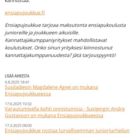
kannustaa.
ensiapujoukkue.fi
Ensiapujoukkue tarjoaa maksutonta ensiapukoulusta
junioreille ja joukkueen aikuisille.
Kannattajakumppaniyritykset mahdollistavat
koulutukset. Onko sinun yrityksesi kiinnostunut
kannattajakumppanuudesta? Jätä tarjouspyyntö!
LISÄÄ AIHEESTA
6.8.2025 18:41
Susiladiesin Magdalene Agyei on mukana
Ensiapujoukkueessa
17.6.2025 10:32
Varautumisella kohti onnistumisia - Susijengin Andre
Gustavson on mukana Ensiapujoukkueessa
17.3.2025 08:00
Ensiapujoukkue nostaa turvallisemman junioriurheilun