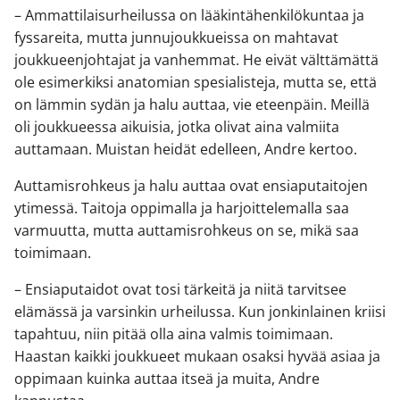
– Ammattilaisurheilussa on lääkintähenkilökuntaa ja
fyssareita, mutta junnujoukkueissa on mahtavat
joukkueenjohtajat ja vanhemmat. He eivät välttämättä
ole esimerkiksi anatomian spesialisteja, mutta se, että
on lämmin sydän ja halu auttaa, vie eteenpäin. Meillä
oli joukkueessa aikuisia, jotka olivat aina valmiita
auttamaan. Muistan heidät edelleen, Andre kertoo.
Auttamisrohkeus ja halu auttaa ovat ensiaputaitojen
ytimessä. Taitoja oppimalla ja harjoittelemalla saa
varmuutta, mutta auttamisrohkeus on se, mikä saa
toimimaan.
– Ensiaputaidot ovat tosi tärkeitä ja niitä tarvitsee
elämässä ja varsinkin urheilussa. Kun jonkinlainen kriisi
tapahtuu, niin pitää olla aina valmis toimimaan.
Haastan kaikki joukkueet mukaan osaksi hyvää asiaa ja
oppimaan kuinka auttaa itseä ja muita, Andre