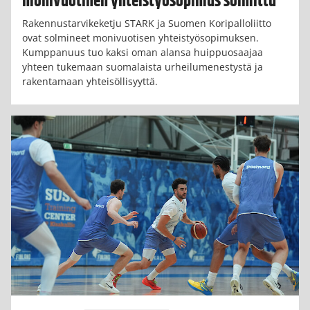
monivuotinen yhteistyösopimus solmittu
Rakennustarvikeketju STARK ja Suomen Koripalloliitto
ovat solmineet monivuotisen yhteistyösopimuksen.
Kumppanuus tuo kaksi oman alansa huippuosaajaa
yhteen tukemaan suomalaista urheilumenestystä ja
rakentamaan yhteisöllisyyttä.