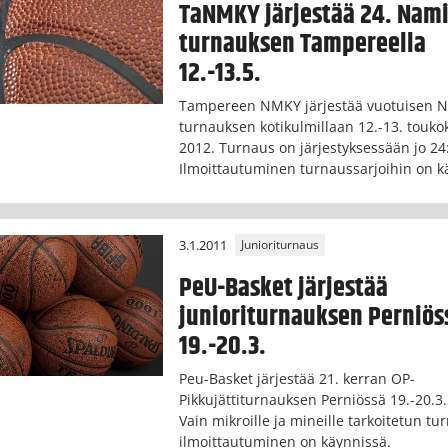
TaNMKY järjestää 24. Nam
turnauksen Tampereella
12.-13.5.
Tampereen NMKY järjestää vuotuisen 
turnauksen kotikulmillaan 12.-13. touko
2012. Turnaus on järjestyksessään jo 24:
Ilmoittautuminen turnaussarjoihin on k
3.1.2011
Junioriturnaus
PeU-Basket järjestää
junioriturnauksen Perniös
19.-20.3.
Peu-Basket järjestää 21. kerran OP-
Pikkujättiturnauksen Perniössä 19.-20.3
Vain mikroille ja mineille tarkoitetun t
ilmoittautuminen on käynnissä.