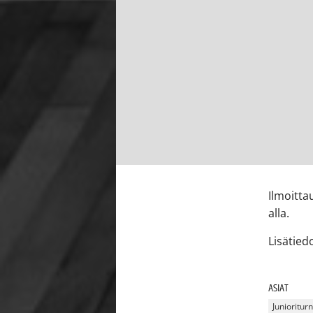
Ilmoitta
alla.
Lisätied
ASIAT
Junioritur