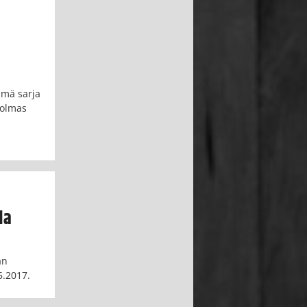
ämä sarja
kolmas
la
än
5.2017.