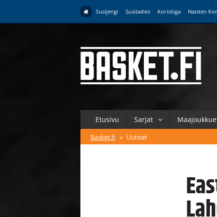
Susijengi
Susiladies
Korisliiga
Naisten Kor
Etusivu
Sarjat
Maajoukkue
Basket.fi
»
Uutiset
Eas
Lah