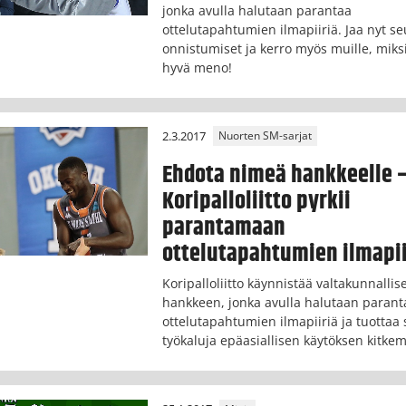
jonka avulla halutaan parantaa
ottelutapahtumien ilmapiiriä. Jaa nyt se
onnistumiset ja kerro myös muille, miksi
hyvä meno!
2.3.2017
Nuorten SM-sarjat
Ehdota nimeä hankkeelle 
Koripalloliitto pyrkii
parantamaan
ottelutapahtumien ilmapii
Koripalloliitto käynnistää valtakunnallis
hankkeen, jonka avulla halutaan parant
ottelutapahtumien ilmapiiriä ja tuottaa 
työkaluja epäasiallisen käytöksen kitke