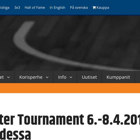
isliiga
3x3
Hall of Fame
In English
På svenska
Kauppa
et
Korisperhe
Info
Uutiset
Kumppanit
ter Tournament 6.-8.4.20
dessa