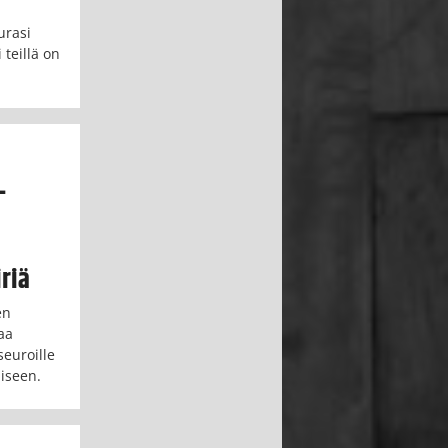
urasi
 teillä on
–
riä
en
aa
seuroille
miseen.