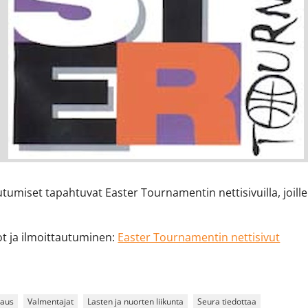
utumiset tapahtuvat Easter Tournamentin nettisivuilla, joille 
ot ja ilmoittautuminen:
Easter Tournamentin nettisivut
naus
Valmentajat
Lasten ja nuorten liikunta
Seura tiedottaa