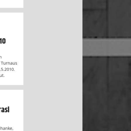
10
n
. Turnaus
.5.2010.
ut.
rasi
 hanke,