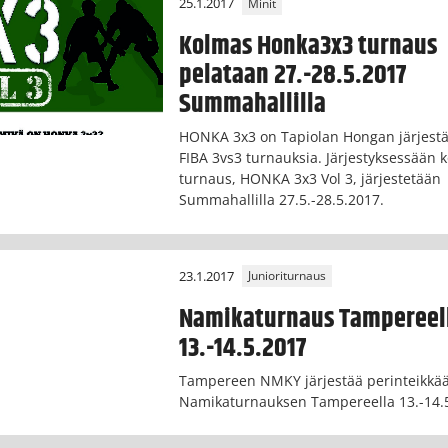
25.1.2017
Minit
Kolmas Honka3x3 turnaus
pelataan 27.-28.5.2017
Summahallilla
HONKA 3x3 on Tapiolan Hongan järjest
FIBA 3vs3 turnauksia. Järjestyksessään 
turnaus, HONKA 3x3 Vol 3, järjestetään
Summahallilla 27.5.-28.5.2017.
23.1.2017
Junioriturnaus
Namikaturnaus Tampereel
13.-14.5.2017
Tampereen NMKY järjestää perinteikkä
Namikaturnauksen Tampereella 13.-14.