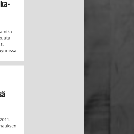
ika-
Namika-
kuuta
s.
äynnissä.
sä
.2011.
urnauksen