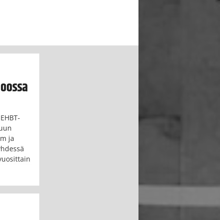
poossa
 EHBT-
kuun
am ja
yhdessä
vuosittain