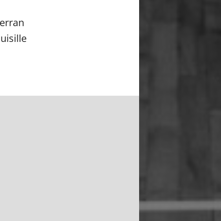
kerran
uisille