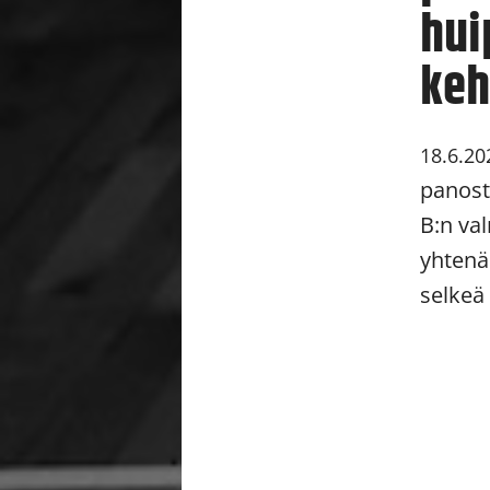
hui
keh
18.6.20
panost
B:n va
yhtenäi
selkeä 