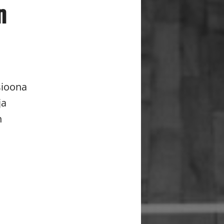
n
sioona
ja
n