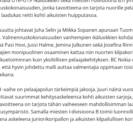
alla U16–U19 -ikäluokkien sekä miesten I-divisioona B:n ym
skokonaisuuden, jonka tavoitteena on tarjota nuorille pelaa
a laadukas reitti kohti aikuisten huipputasoa.
suutta johtavat Juha Selin ja Miikka Sopanen apunaan Tuo
. Valmennuskokonaisuuden vanhempien ikäluokkien kohda
ä Pasi Hovi, Jussi Halme, Jemina Julkunen sekä Josefina Rinn
jien monipuolinen osaaminen kattaa niin nuorten kilpakori
uetoiminnan kuin yksilöllisen pelaajakehityksen. BC Nokia
, että hyvin johdettu malli auttaa valmentajia oppimaan tois
aikana.
-vaihe on pelaajapolun tärkeimpiä jaksoja. Juuri näinä vuo
ttavat suurimmat kehitysaskeleensa kohti aikuisten sarjoja,
tavoitteena on tarjota tähän vaiheeseen mahdollisimman l
sympäristö. Samalla miesten I-divisioona B toimii luonnoll
na askeleena juniorikoripallon ja aikuisten kilpailullisen kor