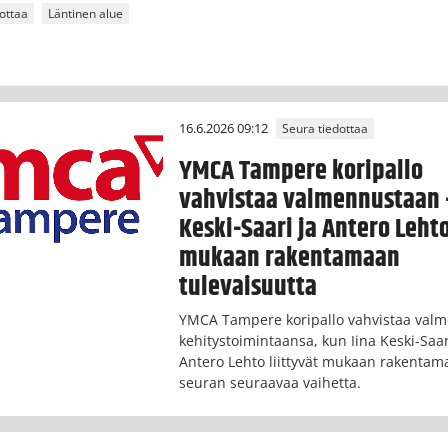
ottaa
Läntinen alue
16.6.2026 09:12
Seura tiedottaa
YMCA Tampere koripallo
vahvistaa valmennustaan 
Keski-Saari ja Antero Leht
mukaan rakentamaan
tulevaisuutta
YMCA Tampere koripallo vahvistaa valm
kehitystoimintaansa, kun Iina Keski-Saar
Antero Lehto liittyvät mukaan rakenta
seuran seuraavaa vaihetta.