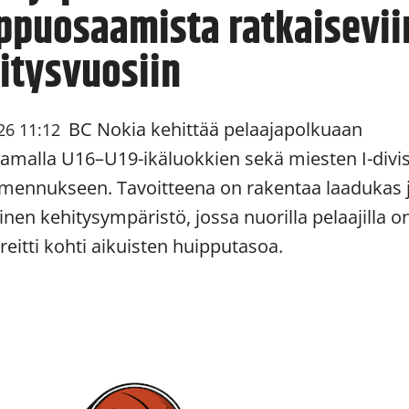
ppuosaamista ratkaisevii
itysvuosiin
BC Nokia kehittää pelaajapolkuaan
26 11:12
amalla U16–U19-ikäluokkien sekä miesten I-divi
lmennukseen. Tavoitteena on rakentaa laadukas 
nen kehitysympäristö, jossa nuorilla pelaajilla o
reitti kohti aikuisten huipputasoa.