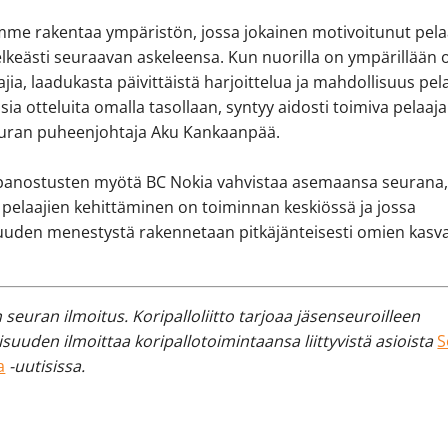
mme rakentaa ympäristön, jossa jokainen motivoitunut pela
lkeästi seuraavan askeleensa. Kun nuorilla on ympärillään 
jia, laadukasta päivittäistä harjoittelua ja mahdollisuus pel
llisia otteluita omalla tasollaan, syntyy aidosti toimiva pelaaj
seuran puheenjohtaja Aku Kankaanpää.
panostusten myötä BC Nokia vahvistaa asemaansa seurana,
pelaajien kehittäminen on toiminnan keskiössä ja jossa
uuden menestystä rakennetaan pitkäjänteisesti omien kasva
seuran ilmoitus. Koripalloliitto tarjoaa jäsenseuroilleen
suuden ilmoittaa koripallotoimintaansa liittyvistä asioista
S
a
-uutisissa.