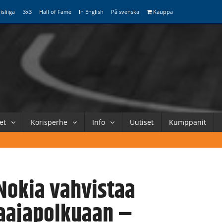
isliiga
3x3
Hall of Fame
In English
På svenska
Kauppa
et
Korisperhe
Info
Uutiset
Kumppanit
Nokia vahvistaa
aajapolkuaan –