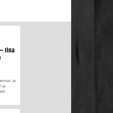
– Iina
o
ennus- ja
i ja
maan