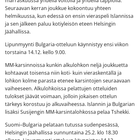
marraskuussa yhdellä voitolla ja yhdellä tappiolla.
Seuraavan kerran joukkue kokoontuu yhteen
helmikuussa, kun edessä on ensin vieraspeli Islannissa
ja sen jälkeen paluu kotiyleisön eteen Helsingin
Jäähallissa.
Lipunmyynti Bulgaria-otteluun käynnistyy ensi viikon
torstaina 14.12. kello 9.00.
MM-karsinnoissa kunkin alkulohkon neljä joukkuetta
kohtaavat toisensa niin koti- kuin vieraskentällä ja
lohkon kolme parasta etenee karsintojen seuraavaan
vaiheeseen. Alkulohkoissa pelattujen otteluiden
tulokset jäävät voimaan, jolloin jokaisen ottelun
tärkeys korostuu jo alkuvaiheessa. Islannin ja Bulgarian
lisäksi Susijengin MM-karsintalohkossa pelaa Tshekki.
Suomi–Bulgaria pelataan tutussa sudenpesässä,
Helsingin Jäähallissa sunnuntaina 25.2. klo 18.30