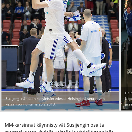
Hel
Susijengi nähdään kotiyleisön edessä Helsingissä seuraavan
kipp
kerran sunnuntaina 25.2.2018.
ja s
MM-karsinnat käynnistyivät Susijengin osalta