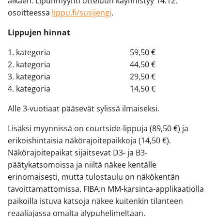
alkaen. Lipunmyynti otteluun käynnistyy 14.12.
osoitteessa
lippu.fi/susijengi
.
Lippujen hinnat
1. kategoria 59,50 €
2. kategoria 44,50 €
3. kategoria 29,50 €
4. kategoria 14,50 €
Alle 3-vuotiaat pääsevät sylissä ilmaiseksi.
Lisäksi myynnissä on courtside-lippuja (89,50 €) ja
erikoishintaisia näkörajoitepaikkoja (14,50 €).
Näkörajoitepaikat sijaitsevat D3- ja B3-
päätykatsomoissa ja niiltä näkee kentälle
erinomaisesti, mutta tulostaulu on näkökentän
tavoittamattomissa. FIBA:n MM-karsinta-applikaatiolla
paikoilla istuva katsoja näkee kuitenkin tilanteen
reaaliajassa omalta älypuhelimeltaan.