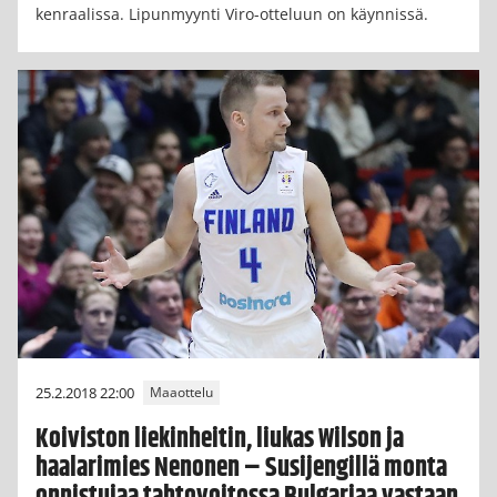
kenraalissa. Lipunmyynti Viro-otteluun on käynnissä.
25.2.2018 22:00
Maaottelu
Koiviston liekinheitin, liukas Wilson ja
haalarimies Nenonen – Susijengillä monta
onnistujaa tahtovoitossa Bulgariaa vastaan