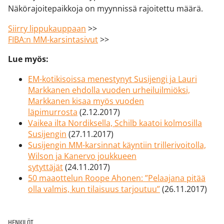
Näkörajoitepaikkoja on myynnissä rajoitettu määrä.
Siirry lippukauppaan
>>
FIBA:n MM-karsintasivut
>>
Lue myös:
EM-kotikisoissa menestynyt Susijengi ja Lauri
Markkanen ehdolla vuoden urheiluilmiöksi,
Markkanen kisaa myös vuoden
läpimurrosta
(2.12.2017)
Vaikea ilta Nordiksella, Schilb kaatoi kolmosilla
Susijengin
(27.11.2017)
Susijengin MM-karsinnat käyntiin trillerivoitolla,
Wilson ja Kanervo joukkueen
sytyttäjät
(24.11.2017)
50 maaottelun Roope Ahonen: ”Pelaajana pitää
olla valmis, kun tilaisuus tarjoutuu”
(26.11.2017)
HENKILÖT