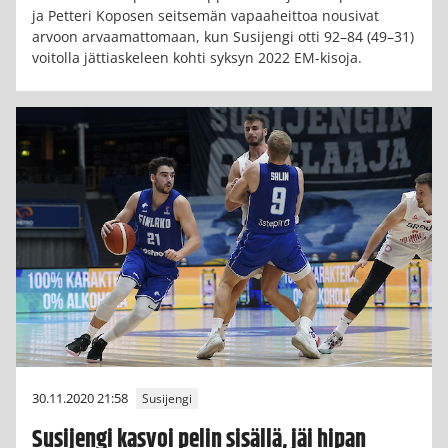
ja Petteri Koposen seitsemän vapaaheittoa nousivat
arvoon arvaamattomaan, kun Susijengi otti 92–84 (49–31)
voitolla jättiaskeleen kohti syksyn 2022 EM-kisoja.
30.11.2020 21:58
Susijengi
Susijengi kasvoi pelin sisällä, jäi hipan