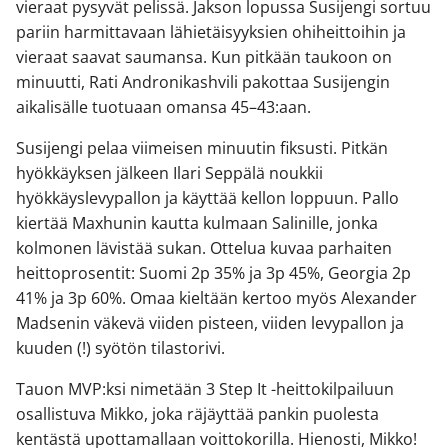
vieraat pysyvät pelissä. Jakson lopussa Susijengi sortuu
pariin harmittavaan lähietäisyyksien ohiheittoihin ja
vieraat saavat saumansa. Kun pitkään taukoon on
minuutti, Rati Andronikashvili pakottaa Susijengin
aikalisälle tuotuaan omansa 45–43:aan.
Susijengi pelaa viimeisen minuutin fiksusti. Pitkän
hyökkäyksen jälkeen Ilari Seppälä noukkii
hyökkäyslevypallon ja käyttää kellon loppuun. Pallo
kiertää Maxhunin kautta kulmaan Salinille, jonka
kolmonen lävistää sukan. Ottelua kuvaa parhaiten
heittoprosentit: Suomi 2p 35% ja 3p 45%, Georgia 2p
41% ja 3p 60%. Omaa kieltään kertoo myös Alexander
Madsenin väkevä viiden pisteen, viiden levypallon ja
kuuden (!) syötön tilastorivi.
Tauon MVP:ksi nimetään 3 Step It -heittokilpailuun
osallistuva Mikko, joka räjäyttää pankin puolesta
kentästä upottamallaan voittokorilla. Hienosti, Mikko!