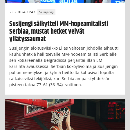
23.2.2024 23:47
Susijengi
Susijengi säikytteli MM-hopeamitalisti
Serbiaa, mustat hetket veivät
yllätyssaumat
Susijengin aloitusviisikko Elias Valtosen johdolla aiheutti
kauhunhetkiä hallitsevalle MM-hopeamitalisti Serbialle
sen kotiareenalla Belgradissa perjantai-illan EM-
karsinta-avauksessa. Serbian kokoylivoima ja Susijengin
pallonmenetykset ja kylmä heittoilta kohosivat lopulta
ratkaiseviksi tekijöiksi, kun Serbia ampaisi yhdeksän
pisteen takaa 77–61 (36–34) -voittoon.