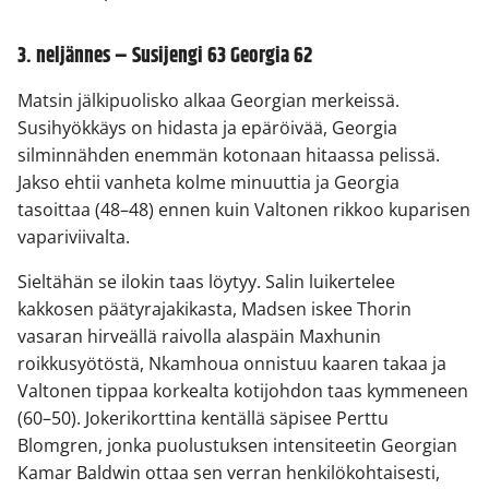
3. neljännes – Susijengi 63 Georgia 62
Matsin jälkipuolisko alkaa Georgian merkeissä.
Susihyökkäys on hidasta ja epäröivää, Georgia
silminnähden enemmän kotonaan hitaassa pelissä.
Jakso ehtii vanheta kolme minuuttia ja Georgia
tasoittaa (48–48) ennen kuin Valtonen rikkoo kuparisen
vapariviivalta.
Sieltähän se ilokin taas löytyy. Salin luikertelee
kakkosen päätyrajakikasta, Madsen iskee Thorin
vasaran hirveällä raivolla alaspäin Maxhunin
roikkusyötöstä, Nkamhoua onnistuu kaaren takaa ja
Valtonen tippaa korkealta kotijohdon taas kymmeneen
(60–50). Jokerikorttina kentällä säpisee Perttu
Blomgren, jonka puolustuksen intensiteetin Georgian
Kamar Baldwin ottaa sen verran henkilökohtaisesti,