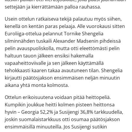
settejään ja kierrättämään palloa rauhassa.
Usein ottelun ratkaiseva tekijä palautuu myös siihen,
kenellä on kentän paras pelaaja. Alle vuorokausi sitten
Euroliiga-ottelua pelannut Tornike Shengelia
silminnähden tuskaili Alexander Madsenin pihdeissä
pelin avauspuoliskolla, mutta otti eleettömästi pelin
haltuun tauon jälkeen ensiksi hakemalla
vapaaheittoviivalle ja sen jälkeen käyttämällä
tehokkaasti kaaren takaa avautuneen tilan. Shengelia
kirjautti päätösjakson ensimmäisen neljän minuutin
aikana yhtä monta kolmosta.
Ottelun erikoisuutena voidaan pitää heittopeliä.
Kumpikin joukkue heitti kolmen pisteen heittonsa
hyvin – Georgia 52,2% ja Susijengi 36,8% tarkkuudella,
joskin suomalaistarkkuus otti osumaa päätösjakson
ensimmäisillä minuuteilla. Jos Susijengi sutikin