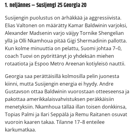
1. neljännes – Susijengi 25 Georgia 20
Susijengin puolustus on ärhäkkää ja aggressiivista.
Elias Valtonen on määrätty Kamar Baldwinin varjoksi,
Alexander Madsenin varjo väijyy Tornike Shengelian
yllä ja Olli Nkamhoua pitää Gigi Shermadinin pallotta.
Kun kolme minuuttia on pelattu, Suomi johtaa 7–0,
coach Tuovi on pyörittänyt jo yhdeksän miehen
rotaatiota ja Espoo Metro Areenan kotiyleisö nauttii.
Georgia saa perättäisillä kolmosilla pelin juonesta
kiinni, mutta Susijengin energia ei hyydy. Andre
Gustavson ottaa Baldwinin vuorostaan otteeseensa ja
pakottaa amerikkalaisvahvistuksen peräkkäisiin
menetyksiin. Nkamhoua tällää illan toisen donkkinsa,
Topias Palmi ja Ilari Seppälä ja Remu Raitanen osuvat
vuoroin kaaren takaa. Tilanne 17–8 enteilee
karkumatkaa.