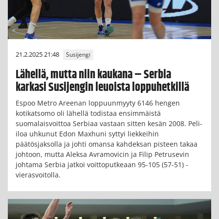
21.2.2025 21:48
Susijengi
Lähellä, mutta niin kaukana – Serbia
karkasi Susijengin leuoista loppuhetkillä
Espoo Metro Areenan loppuunmyyty 6146 hengen
kotikatsomo oli lähellä todistaa ensimmäistä
suomalaisvoittoa Serbiaa vastaan sitten kesän 2008. Peli-
iloa uhkunut Edon Maxhuni syttyi liekkeihin
päätösjaksolla ja johti omansa kahdeksan pisteen takaa
johtoon, mutta Aleksa Avramovicin ja Filip Petrusevin
johtama Serbia jatkoi voittoputkeaan 95-105 (57-51) -
vierasvoitolla.