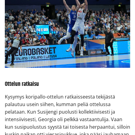
Ottelun ratkaisu
Kysymys koripallo-ottelun ratkaisseesta tekijästä
palautuu usein siihen, kumman peliä ottelussa
pelataan. Kun Susijengi puolusti kollektiivisesti ja
intensiivisesti, Georgia oli pelkkä vastaantulija. Vaan
kun susipuolustus syystä tai toisesta herpaantui, silloin
kuskin paikan otti vierasjoukkue, joka pääsi jauhamaan