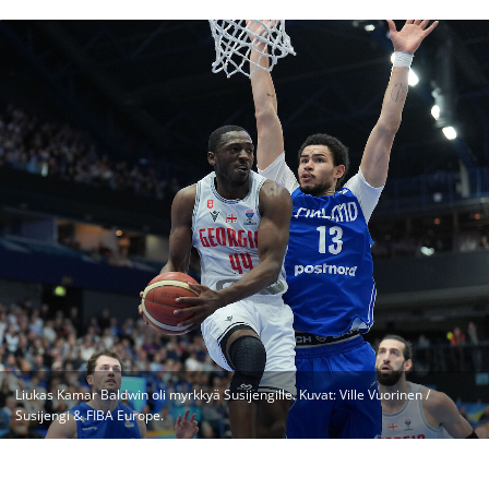
Liukas Kamar Baldwin oli myrkkyä Susijengille. Kuvat: Ville Vuorinen /
Susijengi & FIBA Europe.