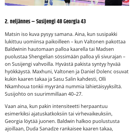
2. neljännes – Susijengi 48 Georgia 43
Matsin iso kuva pysyy samana. Aina, kun susipakki
lukittuu uomiinsa paikoilleen – kun Valtonen pakottaa
Baldwinin hautomaan palloa kaarella tai Madsen
puolustaa Shengelian sössimään palloa yli sivurajan –
on Susijengi vahvoilla. Hyvästä pakista syntyy hyvää
hyökkäystä. Maxhuni, Valtonen ja Daniel Dolenc osuvat
kukin kaaren takaa ja Sasu Salin kahdesti, Olli
Nkamhoua tonkii myyränä nummia lähietäisyyksiltä.
Susijohto on suurimmillaan 40–27.
Vaan aina, kun pakin intensiteetti herpaantuu
esimerkiksi ajatuskatkoksiin tai virhevaikeuksiin,
Georgia löytää juonen. Baldwin halkoo puolustusta
ajoillaan, Duda Sanadze rankaisee kaaren takaa,