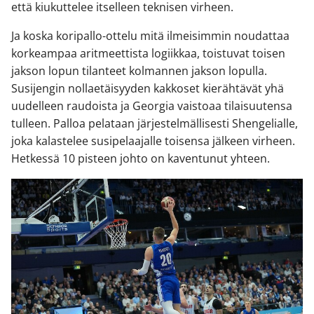
että kiukuttelee itselleen teknisen virheen.
Ja koska koripallo-ottelu mitä ilmeisimmin noudattaa
korkeampaa aritmeettista logiikkaa, toistuvat toisen
jakson lopun tilanteet kolmannen jakson lopulla.
Susijengin nollaetäisyyden kakkoset kierähtävät yhä
uudelleen raudoista ja Georgia vaistoaa tilaisuutensa
tulleen. Palloa pelataan järjestelmällisesti Shengelialle,
joka kalastelee susipelaajalle toisensa jälkeen virheen.
Hetkessä 10 pisteen johto on kaventunut yhteen.