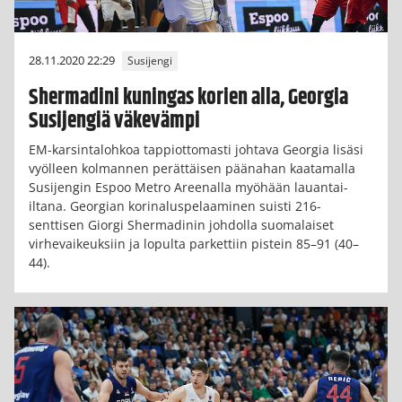
28.11.2020 22:29
Susijengi
Shermadini kuningas korien alla, Georgia
Susijengiä väkevämpi
EM-karsintalohkoa tappiottomasti johtava Georgia lisäsi
vyölleen kolmannen perättäisen päänahan kaatamalla
Susijengin Espoo Metro Areenalla myöhään lauantai-
iltana. Georgian korinaluspelaaminen suisti 216-
senttisen Giorgi Shermadinin johdolla suomalaiset
virhevaikeuksiin ja lopulta parkettiin pistein 85–91 (40–
44).