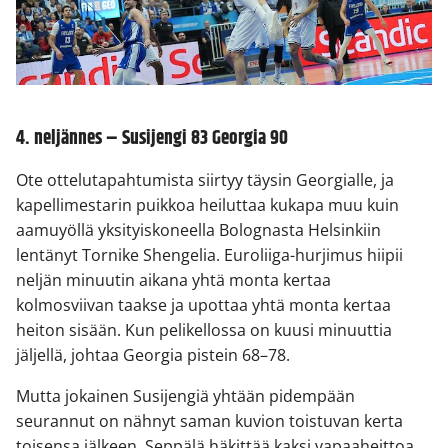
4. neljännes – Susijengi 83 Georgia 90
Ote ottelutapahtumista siirtyy täysin Georgialle, ja
kapellimestarin puikkoa heiluttaa kukapa muu kuin
aamuyöllä yksityiskoneella Bolognasta Helsinkiin
lentänyt Tornike Shengelia. Euroliiga-hurjimus hiipii
neljän minuutin aikana yhtä monta kertaa
kolmosviivan taakse ja upottaa yhtä monta kertaa
heiton sisään. Kun pelikellossa on kuusi minuuttia
jäljellä, johtaa Georgia pistein 68–78.
Mutta jokainen Susijengiä yhtään pidempään
seurannut on nähnyt saman kuvion toistuvan kerta
toisensa jälkeen. Seppälä häkittää kaksi vapaaheittoa,