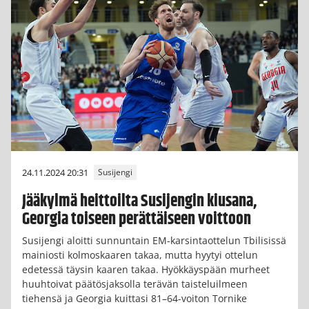
24.11.2024 20:31
Susijengi
Jääkylmä heittoilta Susijengin kiusana,
Georgia toiseen perättäiseen voittoon
Susijengi aloitti sunnuntain EM-karsintaottelun Tbilisissä
mainiosti kolmoskaaren takaa, mutta hyytyi ottelun
edetessä täysin kaaren takaa. Hyökkäyspään murheet
huuhtoivat päätösjaksolla terävän taisteluilmeen
tiehensä ja Georgia kuittasi 81–64-voiton Tornike