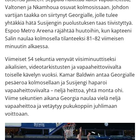
Valtonen ja Nkamhoua osuvat kolmosissaan. Johdon
vartijan taakka on siirtynyt Georgialle, jolle tulee
yhtäkkiä hätä Susijengin puolustuksen taas tiivistyttyä.
Espoo Metro Areena räjähtää huutoihin, kun kapteeni
Salin naulaa kolmosella tilanteeksi 81–82 viimeisen
minuutin alkaessa.
Viimeiset 54 sekuntia venyvät viisiminuuttiseksi
aikalisien, videotarkistusten ja vapaaheittoviivalta
toiselle kävelyn vuoksi. Kamar Baldwin antaa Georgialle
pesäeroa kolmosellaan ja Susijengi haparoi
vapaaheittoviivalta – neljä heittoa, yhtä monta ohi.
Viime sekuntien aikana Georgia naulaa vielä neljä
vapaaheittoa ja vetäytyy pukukoppiin juhlimaan
voittoaan.