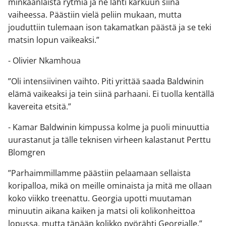
minkäänlaista rytmiä ja ne lähti karkuun siinä
vaiheessa. Päästiin vielä peliin mukaan, mutta
jouduttiin tulemaan ison takamatkan päästä ja se teki
matsin lopun vaikeaksi.”
- Olivier Nkamhoua
”Oli intensiivinen vaihto. Piti yrittää saada Baldwinin
elämä vaikeaksi ja tein siinä parhaani. Ei tuolla kentällä
kavereita etsitä.”
- Kamar Baldwinin kimpussa kolme ja puoli minuuttia
uurastanut ja tälle teknisen virheen kalastanut Perttu
Blomgren
”Parhaimmillamme päästiin pelaamaan sellaista
koripalloa, mikä on meille ominaista ja mitä me ollaan
koko viikko treenattu. Georgia upotti muutaman
minuutin aikana kaiken ja matsi oli kolikonheittoa
lopussa, mutta tänään kolikko pyörähti Georgialle.”