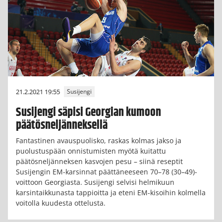
21.2.2021 19:55
Susijengi
Susijengi säpisi Georgian kumoon
päätösneljänneksellä
Fantastinen avauspuolisko, raskas kolmas jakso ja
puolustuspään onnistumisten myötä kuitattu
päätösneljänneksen kasvojen pesu – siinä reseptit
Susijengin EM-karsinnat päättäneeseen 70–78 (30–49)-
voittoon Georgiasta. Susijengi selvisi helmikuun
karsintaikkunasta tappioitta ja eteni EM-kisoihin kolmella
voitolla kuudesta ottelusta.