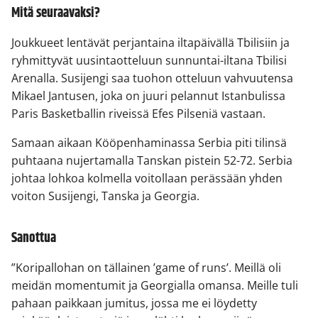
Mitä seuraavaksi?
Joukkueet lentävät perjantaina iltapäivällä Tbilisiin ja
ryhmittyvät uusintaotteluun sunnuntai-iltana Tbilisi
Arenalla. Susijengi saa tuohon otteluun vahvuutensa
Mikael Jantusen, joka on juuri pelannut Istanbulissa
Paris Basketballin riveissä Efes Pilseniä vastaan.
Samaan aikaan Kööpenhaminassa Serbia piti tilinsä
puhtaana nujertamalla Tanskan pistein 52-72. Serbia
johtaa lohkoa kolmella voitollaan perässään yhden
voiton Susijengi, Tanska ja Georgia.
Sanottua
”Koripallohan on tällainen ’game of runs’. Meillä oli
meidän momentumit ja Georgialla omansa. Meille tuli
pahaan paikkaan jumitus, jossa me ei löydetty