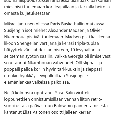
suomalaispuolustuksen antaessa tilaa Saski Baskonian
mies pisti tuulemaan korilleajoillaan ja tarkalla heitolla
omasta kuljetuksestaan.
Mikael Jantusen ollessa Paris Basketballin matkassa
Susijengin isot miehet Alexander Madsen ja Olivier
Nkamhoua pistivät tuulemaan. Madsen pisti kaikkensa
likoon Shengelian vartijana ja keräsi tripla-tuplaa
hätyyttelevän kahdeksan pisteen, 10 levypallon ja
seitsemän syötön saaliin. Vaikka Georgia oli ilmiselvästi
scoutannut Nkamhouan vahvuudet, Olll slippaili ja
poppaili palloa koriin hyvin tarkkuuksin ja sieppasi
etenkin hyökkäyslevypalloillaan Susijengille
elämänlankaa vaikeissa paikoissa.
Neljä kolmosta upottanut Sasu Salin viritteli
loppuhetkien onnistumisillaan vanhan liiton retro-
suoritusta ja päävastuun Baldwinin paimentamisesta
kantanut Elias Valtonen osoitti jälleen kerran