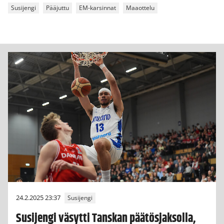
Susijengi
Pääjuttu
EM-karsinnat
Maaottelu
24.2.2025 23:37
Susijengi
Susijengi väsytti Tanskan päätösjaksolla,