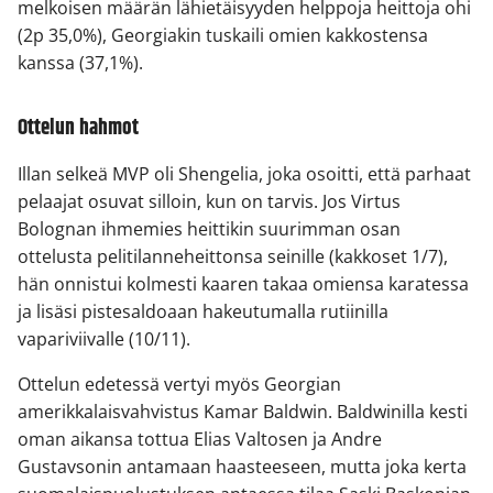
melkoisen määrän lähietäisyyden helppoja heittoja ohi
(2p 35,0%), Georgiakin tuskaili omien kakkostensa
kanssa (37,1%).
Ottelun hahmot
Illan selkeä MVP oli Shengelia, joka osoitti, että parhaat
pelaajat osuvat silloin, kun on tarvis. Jos Virtus
Bolognan ihmemies heittikin suurimman osan
ottelusta pelitilanneheittonsa seinille (kakkoset 1/7),
hän onnistui kolmesti kaaren takaa omiensa karatessa
ja lisäsi pistesaldoaan hakeutumalla rutiinilla
vapariviivalle (10/11).
Ottelun edetessä vertyi myös Georgian
amerikkalaisvahvistus Kamar Baldwin. Baldwinilla kesti
oman aikansa tottua Elias Valtosen ja Andre
Gustavsonin antamaan haasteeseen, mutta joka kerta