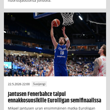
nuorisojaostonsa johdolla.
22.5.2026 22:00
Susijengi
Jantusen Fenerbahce taipui
ennakkosuosikille Euroliigan semifinaalissa
Mikael Jantusen uran ensimmäinen matka Euroliigan