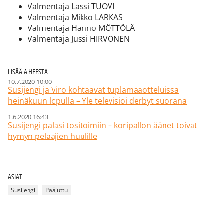
Valmentaja Lassi TUOVI
Valmentaja Mikko LARKAS
Valmentaja Hanno MÖTTÖLÄ
Valmentaja Jussi HIRVONEN
LISÄÄ AIHEESTA
10.7.2020 10:00
Susijengi ja Viro kohtaavat tuplamaaotteluissa
heinäkuun lopulla – Yle televisioi derbyt suorana
1.6.2020 16:43
Susijengi palasi tositoimiin – koripallon äänet toivat
hymyn pelaajien huulille
ASIAT
Susijengi
Pääjuttu