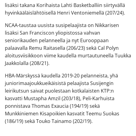
lisäksi takana Korihaista Lahti Basketballiin siirtyvällä
hyvinkääläislähtöisellä Henri Ventoniemellä (207/24).
NCAA-taustaa uusista susipelaajista on Nikkarisen
lisäksi San Franciscon yliopistossa vahvan
seniorikauden pelanneella ja nyt Eurooppaan
palaavalla Remu Raitasella (206/23) sekä Cal Polyn
aloitusviisikkoon viime kaudella murtautuneella Tuukka
Jaakkolalla (208/21).
HBA-Märskyssä kaudella 2019-20 pelanneista, yhä
juniorimaajoukkueikäisistä pelaajista Susijengin
leirikutsun saivat puolestaan kotkalaisten KTP:n
kasvatti Mustapha Amzil (203/18), Peli-Karhuista
ponnistava Thomas Exaucia (194/19) sekä
Munkkiniemen Kisapoikien kasvatit Teemu Suokas
(186/19) sekä Touko Tainamo (202/19).