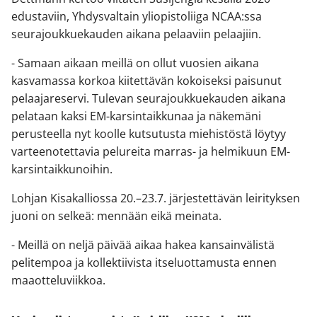
edustaviin, Yhdysvaltain yliopistoliiga NCAA:ssa
seurajoukkuekauden aikana pelaaviin pelaajiin.
- Samaan aikaan meillä on ollut vuosien aikana
kasvamassa korkoa kiitettävän kokoiseksi paisunut
pelaajareservi. Tulevan seurajoukkuekauden aikana
pelataan kaksi EM-karsintaikkunaa ja näkemäni
perusteella nyt koolle kutsutusta miehistöstä löytyy
varteenotettavia pelureita marras- ja helmikuun EM-
karsintaikkunoihin.
Lohjan Kisakalliossa 20.–23.7. järjestettävän leirityksen
juoni on selkeä: mennään eikä meinata.
- Meillä on neljä päivää aikaa hakea kansainvälistä
pelitempoa ja kollektiivista itseluottamusta ennen
maaotteluviikkoa.