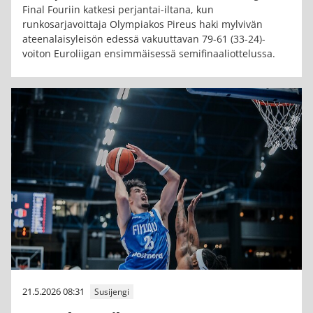
Final Fouriin katkesi perjantai-iltana, kun
runkosarjavoittaja Olympiakos Pireus haki mylvivän
ateenalaisyleisön edessä vakuuttavan 79-61 (33-24)-
voiton Euroliigan ensimmäisessä semifinaaliottelussa.
21.5.2026 08:31
Susijengi