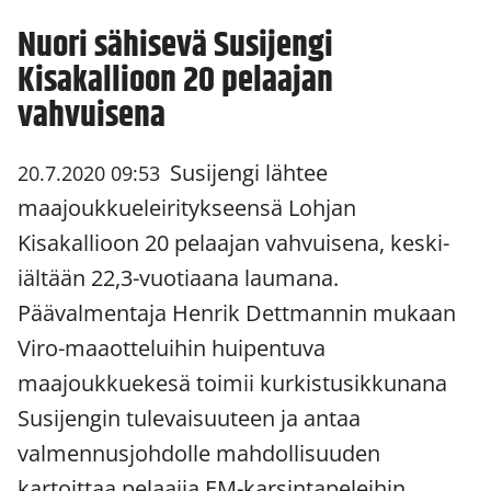
Nuori sähisevä Susijengi
Kisakallioon 20 pelaajan
vahvuisena
Susijengi lähtee
20.7.2020 09:53
maajoukkueleiritykseensä Lohjan
Kisakallioon 20 pelaajan vahvuisena, keski-
iältään 22,3-vuotiaana laumana.
Päävalmentaja Henrik Dettmannin mukaan
Viro-maaotteluihin huipentuva
maajoukkuekesä toimii kurkistusikkunana
Susijengin tulevaisuuteen ja antaa
valmennusjohdolle mahdollisuuden
kartoittaa pelaajia EM-karsintapeleihin.