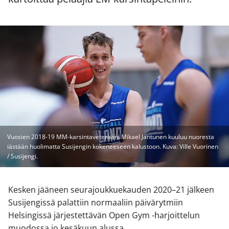
Vuosien 2018-19 MM-karsintaveteraani Mikael Jantunen kuuluu nuoresta
iästään huolimatta Susijengin kokeneeseen kalustoon. Kuva: Ville Vuorinen
/ Susijengi.
Kesken jääneen seurajoukkuekauden 2020–21 jälkeen
Susijengissä palattiin normaaliin päivärytmiin
Helsingissä järjestettävän Open Gym -harjoittelun
muodossa jo kesäkuun alussa.