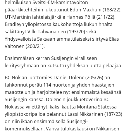
helmikuisen Sveitsi-EM-karsintavoiton
pääarkkitehteihin lukeutunut Edon Maxhuni (188/22),
UT-Martinin lahtelaisjärkäle Hannes Pöllä (211/22),
Bradleyn yliopistossa kaukoheittoja liukuhihnalta
säkittänyt Ville Tahvanainen (193/20) sekä
Yhdysvalloista Saksaan ammattilaiseksi siirtyvä Elias
Valtonen (200/21).
Ensimmäisen kerran Susijengin viralliseen
leiritysryhmään on kutsuttu yhdeksän uutta pelaajaa.
BC Nokian luottomies Daniel Dolenc (205/26) on
tahkonnut peräti 114 nuorten ja yhden haastajien
maaottelun ja harjoittelee nyt ensimmäistä kesäänsä
Susijengin kanssa. Dolencin joukkuetoverina BC
Nokiassa viilettänyt, kaksi kautta Montana Statessa
yliopistokoripalloa pelannut Lassi Nikkarinen (187/23)
on niin ikään ensimmäisellä Susijengi-
komennuksellaan. Vahva tulokaskausi on Nikkarisen