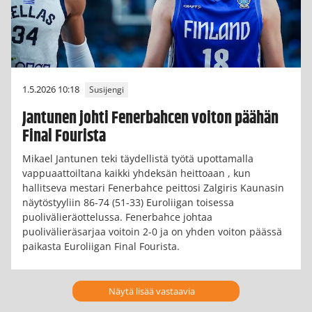
1.5.2026 10:18
Susijengi
Jantunen johti Fenerbahcen voiton päähän
Final Fourista
Mikael Jantunen teki täydellistä työtä upottamalla
vappuaattoiltana kaikki yhdeksän heittoaan , kun
hallitseva mestari Fenerbahce peittosi Zalgiris Kaunasin
näytöstyyliin 86-74 (51-33) Euroliigan toisessa
puolivälieräottelussa. Fenerbahce johtaa
puolivälieräsarjaa voitoin 2-0 ja on yhden voiton päässä
paikasta Euroliigan Final Fourista.
Näytä lisää vastaavia