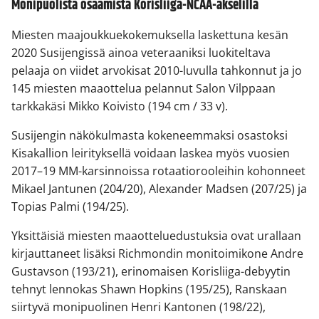
Monipuolista osaamista Korisliiga-NCAA-akselilla
Miesten maajoukkuekokemuksella laskettuna kesän
2020 Susijengissä ainoa veteraaniksi luokiteltava
pelaaja on viidet arvokisat 2010-luvulla tahkonnut ja jo
145 miesten maaottelua pelannut Salon Vilppaan
tarkkakäsi Mikko Koivisto (194 cm / 33 v).
Susijengin näkökulmasta kokeneemmaksi osastoksi
Kisakallion leirityksellä voidaan laskea myös vuosien
2017–19 MM-karsinnoissa rotaatiorooleihin kohonneet
Mikael Jantunen (204/20), Alexander Madsen (207/25) ja
Topias Palmi (194/25).
Yksittäisiä miesten maaotteluedustuksia ovat urallaan
kirjauttaneet lisäksi Richmondin monitoimikone Andre
Gustavson (193/21), erinomaisen Korisliiga-debyytin
tehnyt lennokas Shawn Hopkins (195/25), Ranskaan
siirtyvä monipuolinen Henri Kantonen (198/22),