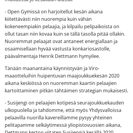
- Open Gymissä on harjoitellut kesän aikana
kiitettävästi niin nuorempia kuin vähän
kokeneempiakin pelaajia, ja kilpailu pelipaikoista on
ollut tasan niin kovaa kuin se tällä tasolla pitää ollakin.
Nuoremmat pelaajat ovat antaneet energiallaan ja
osaamisellaan hyvää vastusta konkariosastolle,
päävalmentaja Henrik Dettmann hymyilee.
Tänään maanantaina käynnistyvän ja Viro-
maaotteluihin huipentuvan maajoukkuekesän 2020
aikana keskiössä on nuoremman kaartin pelaajien
kartoittaminen pitkän tähtäimen strategian mukaisesti.
- Susijengi on pelaajien kotipesä seurajoukkuekauden
ulkopuolella ja tahdomme, että myös Yhdysvalloissa
pelaavilla nuorilla kavereillamme pysyy yhteinen
pelitapamme selkäytimessä yliopistovuosien aikana,
Dettmann kertoo viitaten Susijengiä kesällä 2020