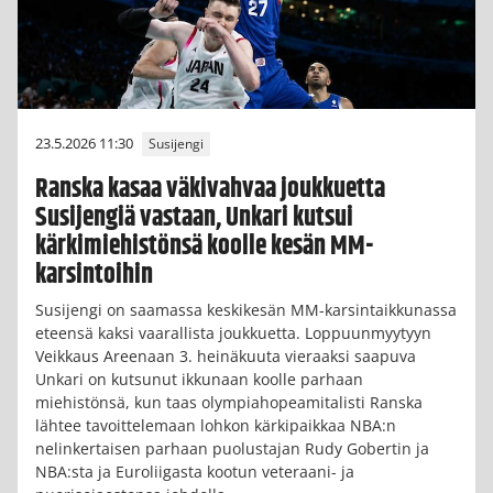
23.5.2026 11:30
Susijengi
Ranska kasaa väkivahvaa joukkuetta
Susijengiä vastaan, Unkari kutsui
kärkimiehistönsä koolle kesän MM-
karsintoihin
Susijengi on saamassa keskikesän MM-karsintaikkunassa
eteensä kaksi vaarallista joukkuetta. Loppuunmyytyyn
Veikkaus Areenaan 3. heinäkuuta vieraaksi saapuva
Unkari on kutsunut ikkunaan koolle parhaan
miehistönsä, kun taas olympiahopeamitalisti Ranska
lähtee tavoittelemaan lohkon kärkipaikkaa NBA:n
nelinkertaisen parhaan puolustajan Rudy Gobertin ja
NBA:sta ja Euroliigasta kootun veteraani- ja