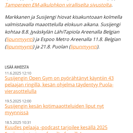
Tampereen EM-alkulohkon viralliselta sivustolta
.
Markkanen ja Susijengi hiovat kisakuntoaan kolmella
valmistavalla maaottelulla elokuun aikana. Susijengi
kohtaa 8.8. Jyväskylän LähiTapiola Areenalla Belgian
(
lipunmyynti
) ja Espoo Metro Areenalla 11.8. Belgian
(
lipunmyynti
) ja 21.8. Puolan (
lipunmyynti
).
LISÄÄ AIHEESTA
11.6.2025 12:10
Susijengin Open Gym on pyörähtänyt käyntiin 43
pelaajan ringillä, kesän ohjelma täydentyy Puola-
vierasottelulla
19.5.2025 12:00
Susijengin kesän kotimaaotteluiden liput nyt
myynnissä
18.5.2025 10:31
Kuudes pelaaja -podcast tarjoilee kesällä 2025