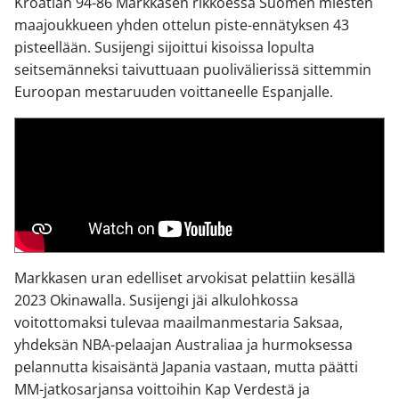
Kroatian 94-86 Markkasen rikkoessa Suomen miesten
maajoukkueen yhden ottelun piste-ennätyksen 43
pisteellään. Susijengi sijoittui kisoissa lopulta
seitsemänneksi taivuttuaan puolivälierissä sittemmin
Euroopan mestaruuden voittaneelle Espanjalle.
Markkasen uran edelliset arvokisat pelattiin kesällä
2023 Okinawalla. Susijengi jäi alkulohkossa
voitottomaksi tulevaa maailmanmestaria Saksaa,
yhdeksän NBA-pelaajan Australiaa ja hurmoksessa
pelannutta kisaisäntä Japania vastaan, mutta päätti
MM-jatkosarjansa voittoihin Kap Verdestä ja