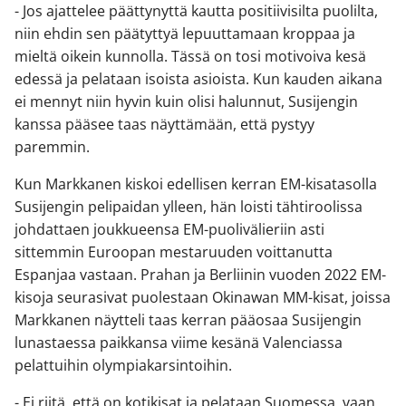
- Jos ajattelee päättynyttä kautta positiivisilta puolilta,
niin ehdin sen päätyttyä lepuuttamaan kroppaa ja
mieltä oikein kunnolla. Tässä on tosi motivoiva kesä
edessä ja pelataan isoista asioista. Kun kauden aikana
ei mennyt niin hyvin kuin olisi halunnut, Susijengin
kanssa pääsee taas näyttämään, että pystyy
paremmin.
Kun Markkanen kiskoi edellisen kerran EM-kisatasolla
Susijengin pelipaidan ylleen, hän loisti tähtiroolissa
johdattaen joukkueensa EM-puolivälieriin asti
sittemmin Euroopan mestaruuden voittanutta
Espanjaa vastaan. Prahan ja Berliinin vuoden 2022 EM-
kisoja seurasivat puolestaan Okinawan MM-kisat, joissa
Markkanen näytteli taas kerran pääosaa Susijengin
lunastaessa paikkansa viime kesänä Valenciassa
pelattuihin olympiakarsintoihin.
- Ei riitä, että on kotikisat ja pelataan Suomessa, vaan