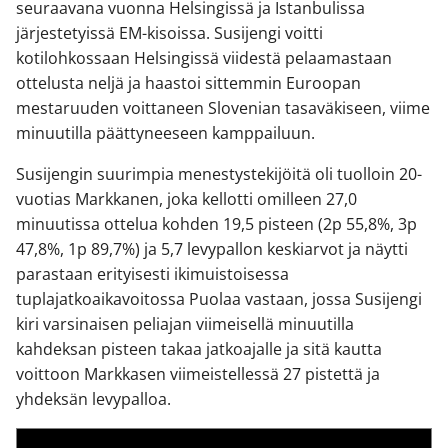
seuraavana vuonna Helsingissä ja Istanbulissa
järjestetyissä EM-kisoissa. Susijengi voitti
kotilohkossaan Helsingissä viidestä pelaamastaan
ottelusta neljä ja haastoi sittemmin Euroopan
mestaruuden voittaneen Slovenian tasaväkiseen, viime
minuutilla päättyneeseen kamppailuun.
Susijengin suurimpia menestystekijöitä oli tuolloin 20-
vuotias Markkanen, joka kellotti omilleen 27,0
minuutissa ottelua kohden 19,5 pisteen (2p 55,8%, 3p
47,8%, 1p 89,7%) ja 5,7 levypallon keskiarvot ja näytti
parastaan erityisesti ikimuistoisessa
tuplajatkoaikavoitossa Puolaa vastaan, jossa Susijengi
kiri varsinaisen peliajan viimeisellä minuutilla
kahdeksan pisteen takaa jatkoajalle ja sitä kautta
voittoon Markkasen viimeistellessä 27 pistettä ja
yhdeksän levypalloa.