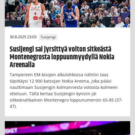
30.8.2025 23:03
Susijengi
Susijengi sai jyrsittyä voiton sitkeästä
Montenegrosta loppuunmyydyllä Nokia
Areenalla
Tampereen EM-kisojen alkulohkossa nähtiin taas
täpötäysi 12 900 katsojan Nokia Areena, joka pääsi
nauttimaan Susijengin kolmannesta voitosta kolmeen
otteluun. Tällä kertaa Susijengin kynsiin jäi
sitkeänahkainen Montenegro loppunumeroin 65-85 (37-
47).