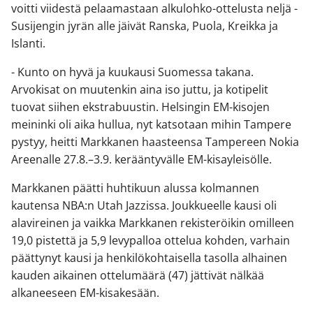
voitti viidestä pelaamastaan alkulohko-ottelusta neljä -
Susijengin jyrän alle jäivät Ranska, Puola, Kreikka ja
Islanti.
- Kunto on hyvä ja kuukausi Suomessa takana.
Arvokisat on muutenkin aina iso juttu, ja kotipelit
tuovat siihen ekstrabuustin. Helsingin EM-kisojen
meininki oli aika hullua, nyt katsotaan mihin Tampere
pystyy, heitti Markkanen haasteensa Tampereen Nokia
Areenalle 27.8.–3.9. kerääntyvälle EM-kisayleisölle.
Markkanen päätti huhtikuun alussa kolmannen
kautensa NBA:n Utah Jazzissa. Joukkueelle kausi oli
alavireinen ja vaikka Markkanen rekisteröikin omilleen
19,0 pistettä ja 5,9 levypalloa ottelua kohden, varhain
päättynyt kausi ja henkilökohtaisella tasolla alhainen
kauden aikainen ottelumäärä (47) jättivät nälkää
alkaneeseen EM-kisakesään.