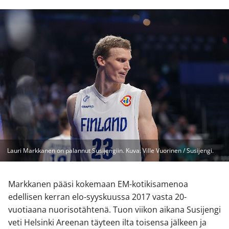
Lauri Markkanen on palannut Susijengiin. Kuva: Ville Vuorinen / Susijengi.
Markkanen pääsi kokemaan EM-kotikisamenoa
edellisen kerran elo-syyskuussa 2017 vasta 20-
vuotiaana nuorisotähtenä. Tuon viikon aikana Susijengi
veti Helsinki Areenan täyteen ilta toisensa jälkeen ja