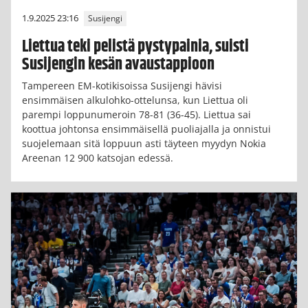
1.9.2025 23:16
Susijengi
Liettua teki pelistä pystypainia, suisti
Susijengin kesän avaustappioon
Tampereen EM-kotikisoissa Susijengi hävisi
ensimmäisen alkulohko-ottelunsa, kun Liettua oli
parempi loppunumeroin 78-81 (36-45). Liettua sai
koottua johtonsa ensimmäisellä puoliajalla ja onnistui
suojelemaan sitä loppuun asti täyteen myydyn Nokia
Areenan 12 900 katsojan edessä.