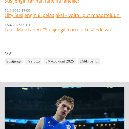
Susijengin tarinan faneilta faneille!
12.5.2025 17:09
Liity Susijengin 6. pelaajaksi – voita liput maaotteluun!
15.4.2025 09:01
Lauri Markkanen: ”Susijengillä on iso kesä edessä”
ASIAT
Susijengi
Pääjuttu
EM-kotikisat 2025
EM-kilpailut