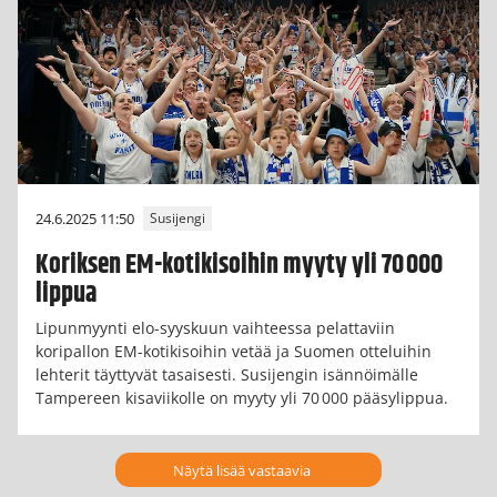
24.6.2025 11:50
Susijengi
Koriksen EM-kotikisoihin myyty yli 70 000
lippua
Lipunmyynti elo-syyskuun vaihteessa pelattaviin
koripallon EM-kotikisoihin vetää ja Suomen otteluihin
lehterit täyttyvät tasaisesti. Susijengin isännöimälle
Tampereen kisaviikolle on myyty yli 70 000 pääsylippua.
Näytä lisää vastaavia