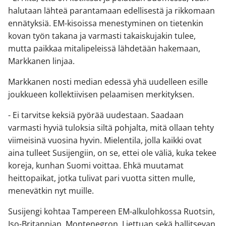
halutaan lähteä parantamaan edellisestä ja rikkomaan
ennätyksiä. EM-kisoissa menestyminen on tietenkin
kovan työn takana ja varmasti takaiskujakin tulee,
mutta paikkaa mitalipeleissä lähdetään hakemaan,
Markkanen linjaa.
Markkanen nosti median edessä yhä uudelleen esille
joukkueen kollektiivisen pelaamisen merkityksen.
- Ei tarvitse keksiä pyörää uudestaan. Saadaan
varmasti hyviä tuloksia siltä pohjalta, mitä ollaan tehty
viimeisinä vuosina hyvin. Mielentila, jolla kaikki ovat
aina tulleet Susijengiin, on se, ettei ole väliä, kuka tekee
koreja, kunhan Suomi voittaa. Ehkä muutamat
heittopaikat, jotka tulivat pari vuotta sitten mulle,
menevätkin nyt muille.
Susijengi kohtaa Tampereen EM-alkulohkossa Ruotsin,
Iso-Britannian, Montenegron, Liettuan sekä hallitsevan