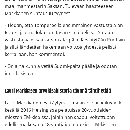
maailmanmestarin Saksan. Tulevaan haasteeseen
Markkanen suhtautuu tyynesti.
- Tiedän, että Tampereella ensimmäinen vastustaja on
Ruotsi ja oma fokus on tasan siinä pelissä. Yhtään
vastustajaa ei saa katsoa alaspäin. Keskitytään Ruotsiin
ja siitä lähdetään hakemaan voittoa yhdestä pelistä
kerrallaan, hän kommentoi.
- On aina kunnia vetää Suomi-paita päälle ja odotan
innolla kisoja.
Lauri Markkasen arvokisahistoria täynnä tähtihetkiä
Lauri Markkanen esittäytyi suomalaiselle urheiluväelle
kesällä 2016 Helsingissä pelatuissa 20-vuotiaiden
miesten EM-kisoissa, joihin hän saapui voitettuaan
edellisenä kesänä 18-vuotiaiden poikien EM-kisojen