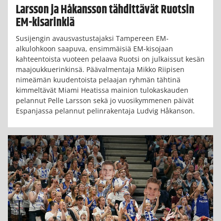
Larsson ja Håkansson tähdittävät Ruotsin
EM-kisarinkiä
Susijengin avausvastustajaksi Tampereen EM-
alkulohkoon saapuva, ensimmäisiä EM-kisojaan
kahteentoista vuoteen pelaava Ruotsi on julkaissut kesän
maajoukkuerinkinsä. Päävalmentaja Mikko Riipisen
nimeämän kuudentoista pelaajan ryhmän tähtinä
kimmeltävät Miami Heatissa mainion tulokaskauden
pelannut Pelle Larsson sekä jo vuosikymmenen päivät
Espanjassa pelannut pelinrakentaja Ludvig Håkanson.