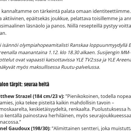
n kannaltamme on tärkeintä palata omaan identiteettiimme
a aktiivinen, epäitsekäs joukkue, pelattava toisillemme ja a
simaalinen läsnäolo ja panos. Niillä resepteillä pystyy voit
an.
gi isännöi olympiahopeamitalisti Ranskaa loppuunmyydyllä 
eenalla maanantaina 1.12. klo 18.30 alkaen. Susijengin MM-
ottelut ovat vapaasti katsottavissa YLE TV2:ssa ja YLE Areen
näkyvät myös maksullisessa Ruutu-palvelussa.
alon tärpit: seuraa heitä
tthew Strazel (184 cm/23 v):
”Pienikokoinen, todella nope
amies, joka tekee pisteitä kaikin mahdollisin tavoin –
moskaarelta, keskietäisyydeltä, renkaalta. Puolustuksessa 
ko kentällä painostava herhiläinen, myös seurajoukkueessa
nacossa.”
onel Gaudoux (198/30):
”Alimittainen sentteri, joka muistut