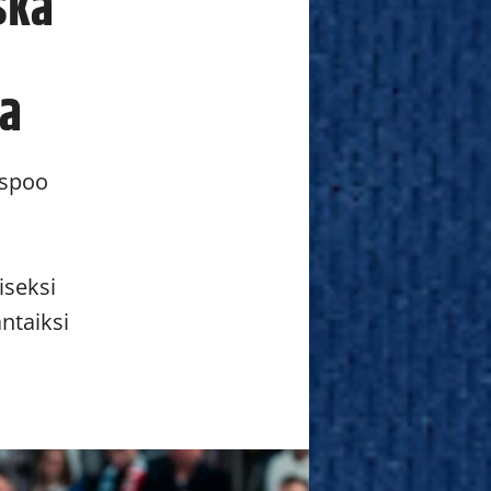
ska
na
Espoo
iseksi
ntaiksi