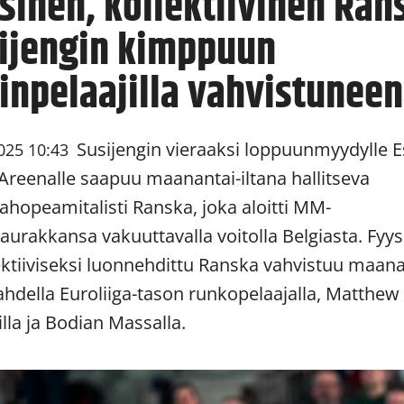
sinen, kollektiivinen Ran
ijengin kimppuun
inpelaajilla vahvistunee
Susijengin vieraaksi loppuunmyydylle 
025 10:43
Areenalle saapuu maanantai-iltana hallitseva
ahopeamitalisti Ranska, joka aloitti MM-
aurakkansa vakuuttavalla voitolla Belgiasta. Fyys
lektiiviseksi luonnehdittu Ranska vahvistuu maana
kahdella Euroliiga-tason runkopelaajalla, Matthew
illa ja Bodian Massalla.