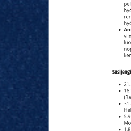
pel
hyö
ren
hyö
An
vii
luo
nop
ke
Susijengi
21.
16.
(R
31.
Hel
5.9
Mon
1.8