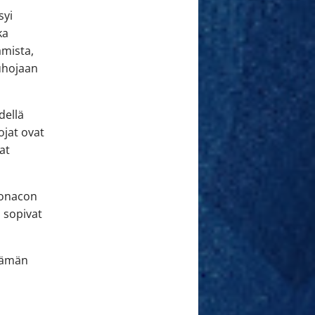
syi
ka
amista,
tuhojaan
dellä
ojat ovat
at
Monacon
n sopivat
 tämän