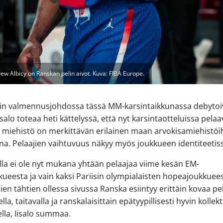
 Albicy on Ranskan pelin aivot. Kuva: FIBA Europe.
gin valmennusjohdossa tässä MM-karsintaikkunassa debytoi
isalo toteaa heti kättelyssä, että nyt karsintaotteluissa pela
miehistö on merkittävän erilainen maan arvokisamiehistöi
na. Pelaajien vaihtuvuus näkyy myös joukkueen identiteetis
lla ei ole nyt mukana yhtään pelaajaa viime kesän EM-
kueesta ja vain kaksi Pariisin olympialaisten hopeajoukkuees
en tähtien ollessa sivussa Ranska esiintyy erittäin kovaa pel
ella, taitavalla ja ranskalaisittain epätyypillisesti hyvin kollekt
lla, Iisalo summaa.