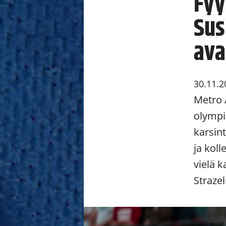
Fyy
Sus
ava
30.11.2
Metro 
olympi
karsint
ja kol
vielä 
Strazel