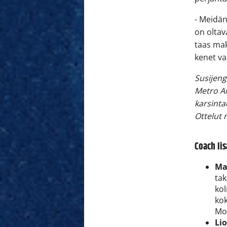
- Meidä
on oltav
taas mak
kenet va
Susijen
Metro Ar
karsinta
Ottelut 
Coach Iis
Ma
tak
kol
ko
Mo
Li