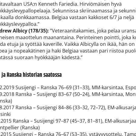
itavaltaan USA:n Kenneth Fariedia. Hirviömäisen hyvä
kkäyslevypallopelaaja. Sekunnissa skriinaamassa ja sekunn
kaalla donkkaamassa. Belgiaa vastaan kakkoset 6/7 ja neljä
kkäyslevypalloa.”
drew Albicy (178/35):
”Veteraanitakamies, joka pelaa urans
meisen maaottelun maanantaina. Perinteinen pointti, joka k
da etuja ja syöttää kaverille. Vaikka Albicylla on ikää, hän on
ea ja nopeakätinen ja haki Belgiaa vastaan pari riistoa puo
ntässä suoraan hyökkääjän kädestä.”
 ja Ranska historian saatossa
2.2019 Susijengi – Ranska 76–69 (31–33), MM-karsintaa, Esp
9.2018 Ranska – Susijengi 83–67 (50–24), MM-karsintaa, Mont
anska)
8.2017 Ranska – Susijengi 84–86 (33–32, 72–72), EM-alkusarj
sinki
.2015 Ranska – Susijengi 97–87 (45–37, 81–81), EM-alkusarjaa
tpellier (Ranska)
.2015 Susijengi – Ranska 76–67 (53–35), ystävyysottelu, Tam