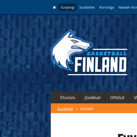
Susijengi
Susiladies
Korisliiga
Naisten Kor
Etusivu
Joukkue
Ottelut
V
Susijengi
»
Uutiset