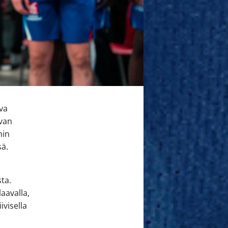
va
avan
hin
sä.
ta.
aavalla,
iivisella