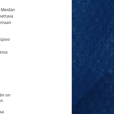
. Meidän
nnettava
tamaan
Espoo
assa.
a
hän on
an
taa