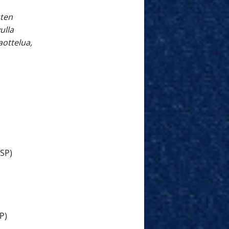
sten
ulla
ottelua,
ESP)
P)