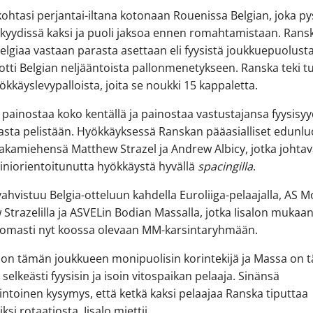
ohtasi perjantai-iltana kotonaan Rouenissa Belgian, joka py
 kyydissä kaksi ja puoli jaksoa ennen romahtamistaan. Rans
 Belgiaa vastaan parasta asettaan eli fyysistä joukkuepuolust
otti Belgian neljääntoista pallonmenetykseen. Ranska teki 
kkäyslevypalloista, joita se noukki 15 kappaletta.
 painostaa koko kentällä ja painostaa vastustajansa fyysisyy
sta pelistään. Hyökkäyksessä Ranskan pääasialliset edunlu
akamiehensä Matthew Strazel ja Andrew Albicy, jotka johtav
iiniorientoitunutta hyökkäystä hyvällä
spacingilla
.
ahvistuu Belgia-otteluun kahdella Euroliiga-pelaajalla, AS 
Strazelilla ja ASVELin Bodian Massalla, jotka Iisalon mukaa
omasti nyt koossa olevaan MM-karsintaryhmään.
l on tämän joukkueen monipuolisin korintekijä ja Massa on
selkeästi fyysisin ja isoin vitospaikan pelaaja. Sinänsä
intoinen kysymys, että ketkä kaksi pelaajaa Ranska tiputtaa
ksi rotaatiosta, Iisalo miettii.