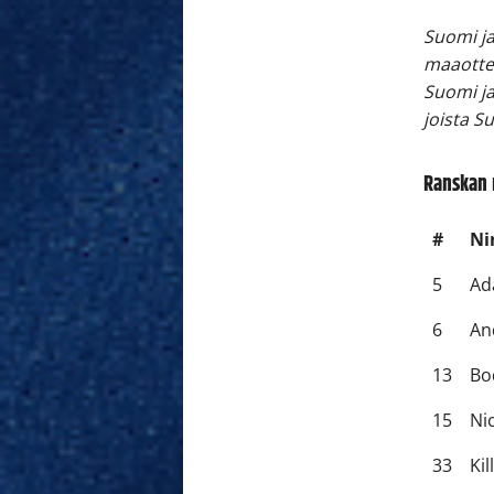
Suomi ja
maaottel
Suomi j
joista Su
Ranskan 
#
Ni
5
Ad
6
An
13
Bo
15
Ni
33
Kil