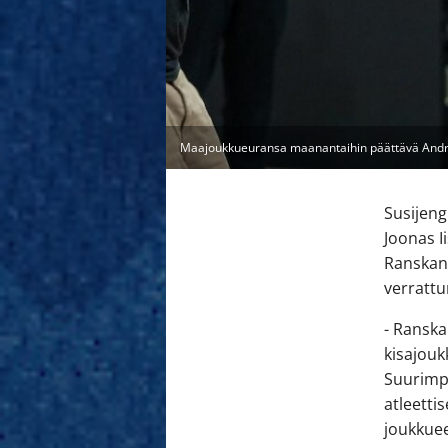
Maajoukkueuransa maanantaihin päättävä Andrew
Susijen
Joonas I
Ranskan 
verrattu
- Ranska
kisajouk
Suurimpi
atleettis
joukkuee