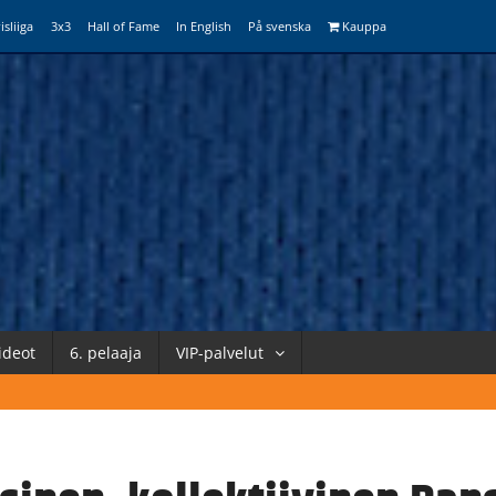
isliiga
3x3
Hall of Fame
In English
På svenska
Kauppa
ideot
6. pelaaja
VIP-palvelut