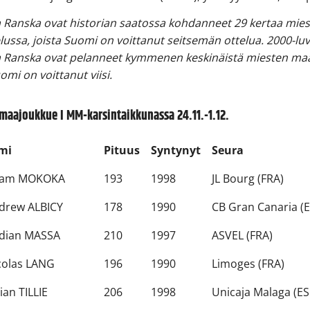
 Ranska ovat historian saatossa kohdanneet 29 kertaa mie
ussa, joista Suomi on voittanut seitsemän ottelua. 2000-luv
a Ranska ovat pelanneet kymmenen keskinäistä miesten maa
omi on voittanut viisi.
maajoukkue I MM-karsintaikkunassa 24.11.-1.12.
mi
Pituus
Syntynyt
Seura
am MOKOKA
193
1998
JL Bourg (FRA)
drew ALBICY
178
1990
CB Gran Canaria (
dian MASSA
210
1997
ASVEL (FRA)
colas LANG
196
1990
Limoges (FRA)
lian TILLIE
206
1998
Unicaja Malaga (ES