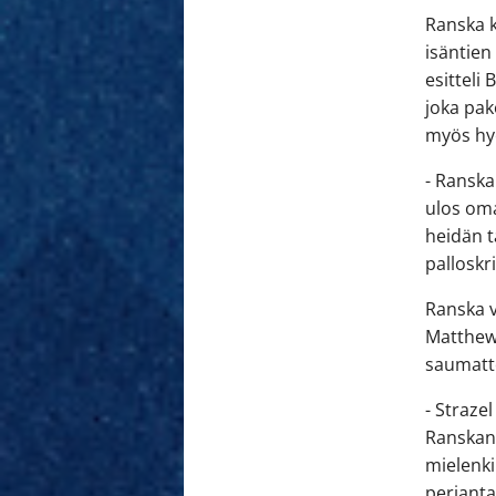
Ranska k
isäntien
esitteli
joka pak
myös hyö
- Ranska
ulos oma
heidän t
palloskr
Ranska v
Matthew 
saumatt
- Straze
Ranskan 
mielenki
perjantai