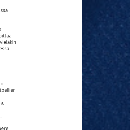
issa
a
oittaa
 vieläkin
lessa
oo
pellier
aa,
,
pere