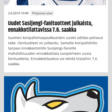
2.6.2016 10:40
Pohjoinen alue
Uudet Susijengi-fanituotteet julkaistu,
ennakkotilattavissa 7.6. saakka
Suomen koripallomaajoukkueiden uudet adidas-peliasut
sekä –fanituotteet on julkaistu. Samalla Koripalloliitto
tarjoaa innokkaimmille Susijengi-faneille
mahdollisuuden ennakkotilata susiperheen uusia
fanituotteita. Ennakkotilauksia voi tehdä tiistaihin 7.6.
saakka.