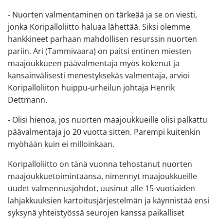
- Nuorten valmentaminen on tärkeää ja se on viesti,
jonka Koripalloliitto haluaa lähettää. Siksi olemme
hankkineet parhaan mahdollisen resurssin nuorten
pariin. Ari (Tammivaara) on paitsi entinen miesten
maajoukkueen päävalmentaja myös kokenut ja
kansainvälisesti menestyksekäs valmentaja, arvioi
Koripalloliiton huippu-urheilun johtaja Henrik
Dettmann.
- Olisi hienoa, jos nuorten maajoukkueille olisi palkattu
päävalmentaja jo 20 vuotta sitten. Parempi kuitenkin
myöhään kuin ei milloinkaan.
Koripalloliitto on tänä vuonna tehostanut nuorten
maajoukkuetoimintaansa, nimennyt maajoukkueille
uudet valmennusjohdot, uusinut alle 15-vuotiaiden
lahjakkuuksien kartoitusjärjestelmän ja käynnistää ensi
syksynä yhteistyössä seurojen kanssa paikalliset