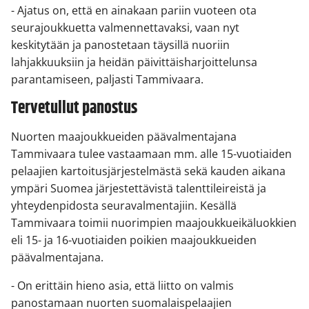
- Ajatus on, että en ainakaan pariin vuoteen ota
seurajoukkuetta valmennettavaksi, vaan nyt
keskitytään ja panostetaan täysillä nuoriin
lahjakkuuksiin ja heidän päivittäisharjoittelunsa
parantamiseen, paljasti Tammivaara.
Tervetullut panostus
Nuorten maajoukkueiden päävalmentajana
Tammivaara tulee vastaamaan mm. alle 15-vuotiaiden
pelaajien kartoitusjärjestelmästä sekä kauden aikana
ympäri Suomea järjestettävistä talenttileireistä ja
yhteydenpidosta seuravalmentajiin. Kesällä
Tammivaara toimii nuorimpien maajoukkueikäluokkien
eli 15- ja 16-vuotiaiden poikien maajoukkueiden
päävalmentajana.
- On erittäin hieno asia, että liitto on valmis
panostamaan nuorten suomalaispelaajien