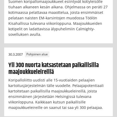
Suomen koripallomaajoukkueet esiintyvät kotiyleisölle
tiuhaan alkaneen kesän aikana. Ohjelmassa on peräti 27
kotimaassa pelattavaa maaottelua, joista ensimmäiset
pelataan naisten EM-karsintojen muodossa Töölön
Kisahallissa tulevana viikonloppuna. Maajoukkueiden
kotipelit on ladattavissa älypuhelimiin Calmighty-
sovelluksen avulla.
30.3.2007
Pohjoinen alue
Yli 300 nuorta katsastetaan paikallisilla
maajoukkueleireillä
Koripalloliitto uudisti alle 15-vuotiaiden pelaajien
kartoitusjärjestelmän tälle vuodelle. Pelaajapotentiaali
kartoitetaan paikallisilla maajoukkueleireillä, joista
ensimmäinen järjestetään Helsingissä tulevana
viikonloppuna. Kaikkiaan kutsun paikallisille
maajoukkueleireille on saanut tai saa yli 300 pelaajaa.