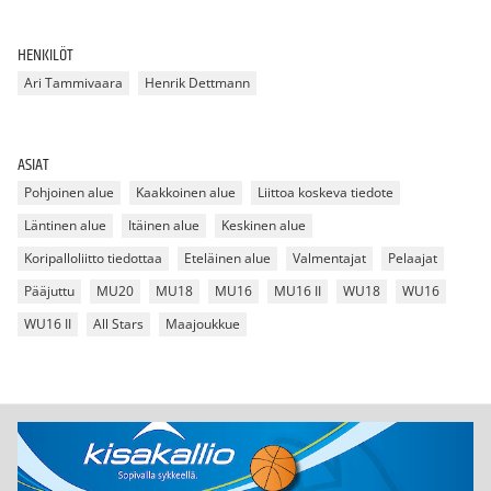
HENKILÖT
Ari Tammivaara
Henrik Dettmann
ASIAT
Pohjoinen alue
Kaakkoinen alue
Liittoa koskeva tiedote
Läntinen alue
Itäinen alue
Keskinen alue
Koripalloliitto tiedottaa
Eteläinen alue
Valmentajat
Pelaajat
Pääjuttu
MU20
MU18
MU16
MU16 II
WU18
WU16
WU16 II
All Stars
Maajoukkue