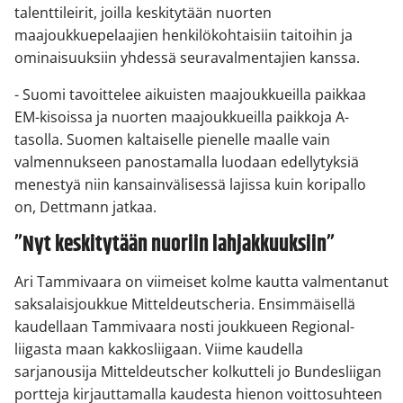
talenttileirit, joilla keskitytään nuorten
maajoukkuepelaajien henkilökohtaisiin taitoihin ja
ominaisuuksiin yhdessä seuravalmentajien kanssa.
- Suomi tavoittelee aikuisten maajoukkueilla paikkaa
EM-kisoissa ja nuorten maajoukkueilla paikkoja A-
tasolla. Suomen kaltaiselle pienelle maalle vain
valmennukseen panostamalla luodaan edellytyksiä
menestyä niin kansainvälisessä lajissa kuin koripallo
on, Dettmann jatkaa.
”Nyt keskitytään nuoriin lahjakkuuksiin”
Ari Tammivaara on viimeiset kolme kautta valmentanut
saksalaisjoukkue Mitteldeutscheria. Ensimmäisellä
kaudellaan Tammivaara nosti joukkueen Regional-
liigasta maan kakkosliigaan. Viime kaudella
sarjanousija Mitteldeutscher kolkutteli jo Bundesliigan
portteja kirjauttamalla kaudesta hienon voittosuhteen