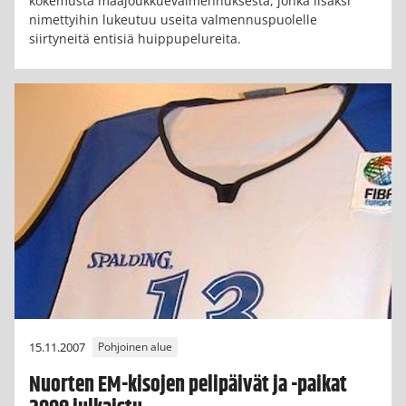
kokemusta maajoukkuevalmennuksesta, jonka lisäksi
nimettyihin lukeutuu useita valmennuspuolelle
siirtyneitä entisiä huippupelureita.
15.11.2007
Pohjoinen alue
Nuorten EM-kisojen pelipäivät ja -paikat