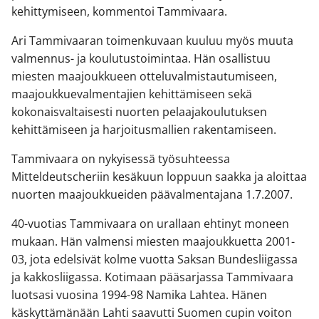
kehittymiseen, kommentoi Tammivaara.
Ari Tammivaaran toimenkuvaan kuuluu myös muuta
valmennus- ja koulutustoimintaa. Hän osallistuu
miesten maajoukkueen otteluvalmistautumiseen,
maajoukkuevalmentajien kehittämiseen sekä
kokonaisvaltaisesti nuorten pelaajakoulutuksen
kehittämiseen ja harjoitusmallien rakentamiseen.
Tammivaara on nykyisessä työsuhteessa
Mitteldeutscheriin kesäkuun loppuun saakka ja aloittaa
nuorten maajoukkueiden päävalmentajana 1.7.2007.
40-vuotias Tammivaara on urallaan ehtinyt moneen
mukaan. Hän valmensi miesten maajoukkuetta 2001-
03, jota edelsivät kolme vuotta Saksan Bundesliigassa
ja kakkosliigassa. Kotimaan pääsarjassa Tammivaara
luotsasi vuosina 1994-98 Namika Lahtea. Hänen
käskyttämänään Lahti saavutti Suomen cupin voiton