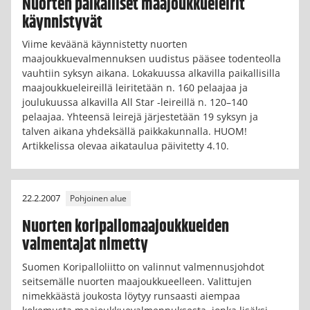
Nuorten paikalliset maajoukkueleirit
käynnistyvät
Viime keväänä käynnistetty nuorten
maajoukkuevalmennuksen uudistus pääsee todenteolla
vauhtiin syksyn aikana. Lokakuussa alkavilla paikallisilla
maajoukkueleireillä leiritetään n. 160 pelaajaa ja
joulukuussa alkavilla All Star -leireillä n. 120–140
pelaajaa. Yhteensä leirejä järjestetään 19 syksyn ja
talven aikana yhdeksällä paikkakunnalla. HUOM!
Artikkelissa olevaa aikataulua päivitetty 4.10.
22.2.2007
Pohjoinen alue
Nuorten koripallomaajoukkueiden
valmentajat nimetty
Suomen Koripalloliitto on valinnut valmennusjohdot
seitsemälle nuorten maajoukkueelleen. Valittujen
nimekkäästä joukosta löytyy runsaasti aiempaa