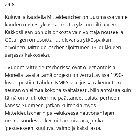
24-6.
Kuluvalla kaudella Mitteldeutcher on uusimassa viime
kauden menestyksensä, mutta yksi on silti parempi.
Kakkosliigan pohjoislohkosta vain voittaja nousee ja
Göttingen on osoittanut olevansa ykköspaikan
arvoinen. Mitteldeutscher sijoittunee 16 joukkueen
sarjassa kakkoseksi.
- Vuodet Mitteldeutscherissa ovat olleet antoisia.
Monella tavalla tämä projekti on verrattavissa 1990-
luvun pestiini Lahden NMKY:ssä, jossa rakennettiin
seuran ohjelmaa kokonaisvaltaisesti. Niin antoisaa kuin
tämä on ollut, olemme päättäneet palata perheen
kanssa Suomeen. Jatkan kuitenkin myös
Mitteldeutscherin palveluksessa neuvonantajan
ominaisuudessa, kertoi Tammivaara, jonka
’pesueeseen’ kuuluvat vaimo ja kaksi lasta.