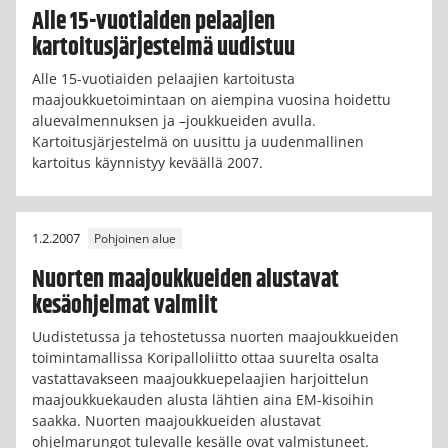
Alle 15-vuotiaiden pelaajien
kartoitusjärjestelmä uudistuu
Alle 15-vuotiaiden pelaajien kartoitusta
maajoukkuetoimintaan on aiempina vuosina hoidettu
aluevalmennuksen ja –joukkueiden avulla.
Kartoitusjärjestelmä on uusittu ja uudenmallinen
kartoitus käynnistyy keväällä 2007.
1.2.2007
Pohjoinen alue
Nuorten maajoukkueiden alustavat
kesäohjelmat valmiit
Uudistetussa ja tehostetussa nuorten maajoukkueiden
toimintamallissa Koripalloliitto ottaa suurelta osalta
vastattavakseen maajoukkuepelaajien harjoittelun
maajoukkuekauden alusta lähtien aina EM-kisoihin
saakka. Nuorten maajoukkueiden alustavat
ohjelmarungot tulevalle kesälle ovat valmistuneet.