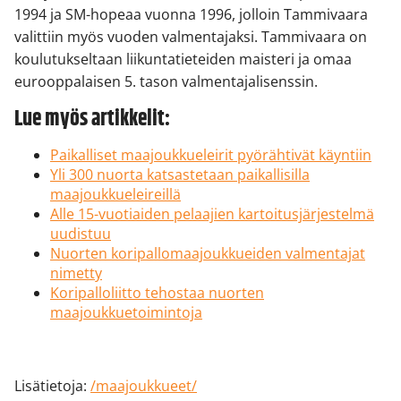
1994 ja SM-hopeaa vuonna 1996, jolloin Tammivaara
valittiin myös vuoden valmentajaksi. Tammivaara on
koulutukseltaan liikuntatieteiden maisteri ja omaa
eurooppalaisen 5. tason valmentajalisenssin.
Lue myös artikkelit:
Paikalliset maajoukkueleirit pyörähtivät käyntiin
Yli 300 nuorta katsastetaan paikallisilla
maajoukkueleireillä
Alle 15-vuotiaiden pelaajien kartoitusjärjestelmä
uudistuu
Nuorten koripallomaajoukkueiden valmentajat
nimetty
Koripalloliitto tehostaa nuorten
maajoukkuetoimintoja
Lisätietoja:
/maajoukkueet/