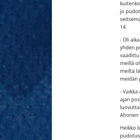
kuitenki
jo pudot
seitsemä
14.
- Oli ai
yhden pe
vaadittu
meillä o
meiltä l
meidän 
- Vaikka
ajan pos
luovutta
Ahonen k
Heikko l
pudotusp