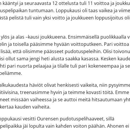
n kääntyi ja seuraavasta 12 ottelusta tuli 11 voittoa ja joukk
uspelipaikan tuntumaan. Loppukausi oli taas vaikea ja viime
stä pelistä tuli vain yksi voitto ja joukkueen loppusijoitus oli
ka ylös ja alas –kausi joukkueena. Ensimmäisellä puolikkaalla
lin ja toisella pääsimme hyvään voittoputkeen. Pari voittoa 
 lisää, että olisimme päässeet pudotuspeleihin. Olisi toivonu
lisi ollut sama jengi heti alusta saakka kasassa. Kesken kaud
ähti pari nuorta pelaajaa ja tilalle tuli pari kokeneempaa ja s
peliämme.
 alkukaudesta häviöt olivat henkisesti vaikeita, niin pysyimm
itiivisina, treenasimme hyvin ja teimme kovasti töitä. Emme
neet missään vaiheessa ja se auttoi meitä hitsautumaan yh
ertaa kauden vaiheita.
oppukausi vesitti Ourensen pudotuspelihaaveet, sillä
elipaikka jäi lopulta vain kahden voiton päähän. Ahonen ei