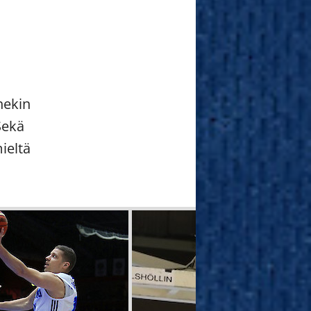
hekin
Sekä
ieltä