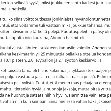
kertoa selkeää syytä, miksi joukkueen lento katkesi juuri k
mmällä hetkellä.
dä tuliko siinä voittoputkessa jonkinlaista hyvänolontunnetta 
Tuntui, että voitamme tuli vastaan mikä joukkue tahansa, mu
sitten hävisimme tärkeitä pelejä. Pudotuspeleihin pääsy oli 
 mutta lopulta niin kaukana, Ahonen harmitteli.
uului alusta lähtien joukkueen kantaviin voimiin. Ahonen s
ikana keskimäärin yli 25 minuuttia peliaikaa ottelua kohden j
a 10,1 pisteen, 2,0 levypallon ja 2,1 syötön keskiarvoilla.
ökohtaisesti tämä oli hieno kokemus ja tykkäsin tosi paljon p
Sain paljon vastuuta ja sain olla ratkaisemassa pelejä. Pidin 
aisesta pelityylistä. Tuntui, että menin taas pelaajana eteen
ahtui tietenkin hyviä ja huonoja jaksoja, mutta pitää yritt
a ne huonot ja satsata niihin hyviin. Harmittaa vain, että pe
t vähän niin kuin seinään. Siinä mielessä vähän kaksijakoiset f