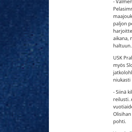
- Valmen
Pelasimm
maajoukk
paljon p
harjoitt
aikana, 
haltuun.
USK Prah
myös Slo
jatkolohk
niukasti
- Siinä k
reilusti
vuotiaid
Olisihan
pohti.