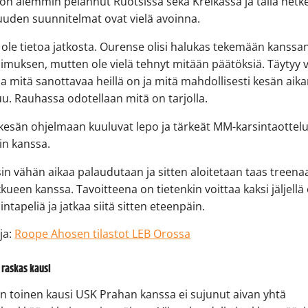
n aiemmin pelannut Ruotsissa sekä Kreikassa ja tällä hetke
uuden suunnitelmat ovat vielä avoinna.
ei ole tietoa jatkosta. Ourense olisi halukas tekemään kanssa
imuksen, mutten ole vielä tehnyt mitään päätöksiä. Täytyy
a mitä sanottavaa heillä on ja mitä mahdollisesti kesän aik
u. Rauhassa odotellaan mitä on tarjolla.
esän ohjelmaan kuuluvat lepo ja tärkeät MM-karsintaottelu
in kanssa.
sin vähän aikaa palaudutaan ja sitten aloitetaan taas treen
ueen kanssa. Tavoitteena on tietenkin voittaa kaksi jäljellä
ntapeliä ja jatkaa siitä sitten eteenpäin.
oja:
Roope Ahosen tilastot LEB Orossa
 raskas kausi
 toinen kausi USK Prahan kanssa ei sujunut aivan yhtä