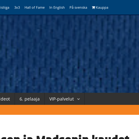
isliiga
3x3
Hall of Fame
In English
På svenska
Kauppa
ideot
6. pelaaja
VIP-palvelut