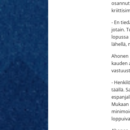
osannut 
kriittisi
- En tie
jotain. 
lopussa 
lähellä,
Ahonen k
kauden a
vastuust
- Henkil
täällä. 
espanjal
Mukaan m
minimoid
loppuiva