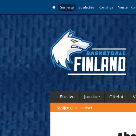
Susijengi
Susiladies
Korisliiga
Naisten Kor
Etusivu
Joukkue
Ottelut
V
Susijengi
»
Uutiset