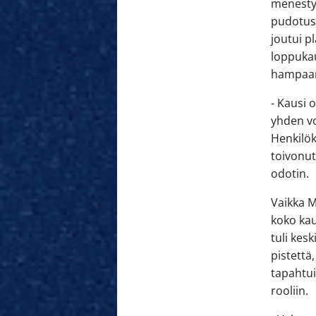
menesty
pudotusp
joutui p
loppukau
hampaa
- Kausi 
yhden vo
Henkilök
toivonut
odotin.
Vaikka M
koko kau
tuli kesk
pistettä,
tapahtui
rooliin.