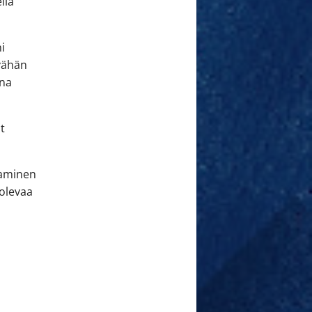
llä
ni
 vähän
ana
t
aaminen
 olevaa