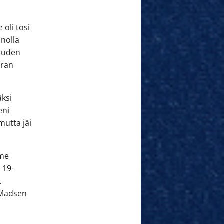
 oli tosi
nnolla
kauden
rran
äksi
eni
 mutta jäi
mme
 19-
.
, Madsen