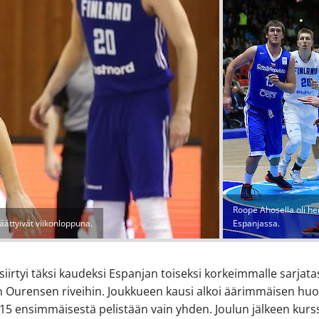
Roope Ahosella oli he
ättyivät viikonloppuna.
Espanjassa.
iirtyi täksi kaudeksi Espanjan toiseksi korkeimmalle sarjata
 Ourensen riveihin. Joukkueen kausi alkoi äärimmäisen huo
i 15 ensimmäisestä pelistään vain yhden. Joulun jälkeen kurs