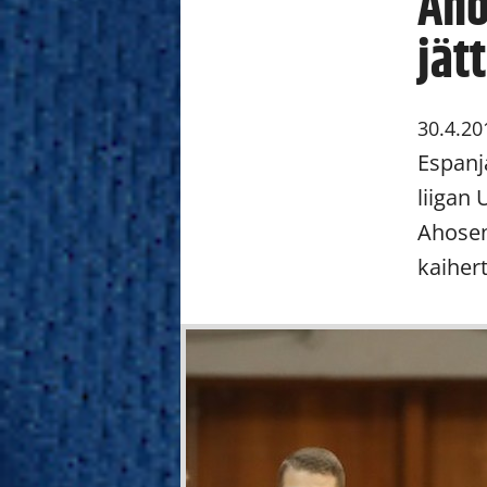
Aho
jät
30.4.20
Espanj
liigan
Ahosen
kaihert