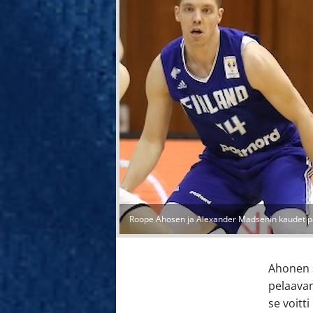
Roope Ahosen ja Alexander Madsenin kaudet pä
Ahonen s
pelaavan
se voitt