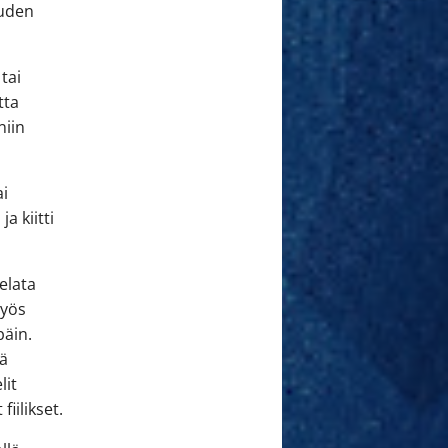
auden
tai
tta
niin
ai
a kiitti
elata
myös
päin.
ää
lit
iilikset.