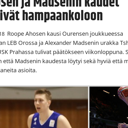
sen ja Madsenin kaudet
tivät hampaankoloon
Roope Ahosen kausi Ourensen joukkueessa
18
an LEB Orossa ja Alexander Madsenin urakka Ts
 USK Prahassa tulivat päätökseen viikonloppuna. 
 että Madsenin kaudesta löytyi sekä hyviä että m
aneita asioita.