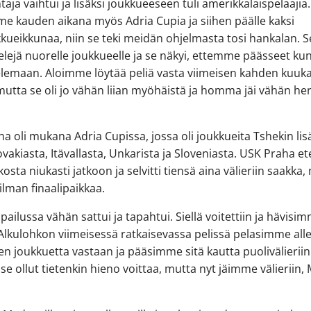
taja vaihtui ja lisäksi joukkueeseen tuli amerikkalaispelaajia.
e kauden aikana myös Adria Cupia ja siihen päälle kaksi
ueikkunaa, niin se teki meidän ohjelmasta tosi hankalan. Se
elejä nuorelle joukkueelle ja se näkyi, ettemme päässeet ku
elemaan. Aloimme löytää peliä vasta viimeisen kahden kuu
mutta se oli jo vähän liian myöhäistä ja homma jäi vähän he
a oli mukana Adria Cupissa, jossa oli joukkueita Tshekin lis
vakiasta, Itävallasta, Unkarista ja Sloveniasta. USK Praha et
osta niukasti jatkoon ja selvitti tiensä aina välieriin saakka,
 ilman finaalipaikkaa.
ilpailussa vähän sattui ja tapahtui. Siellä voitettiin ja hävisi
. Alkulohkon viimeisessä ratkaisevassa pelissä pelasimme alle
en joukkuetta vastaan ja pääsimme sitä kautta puolivälieriin
 se ollut tietenkin hieno voittaa, mutta nyt jäimme välieriin