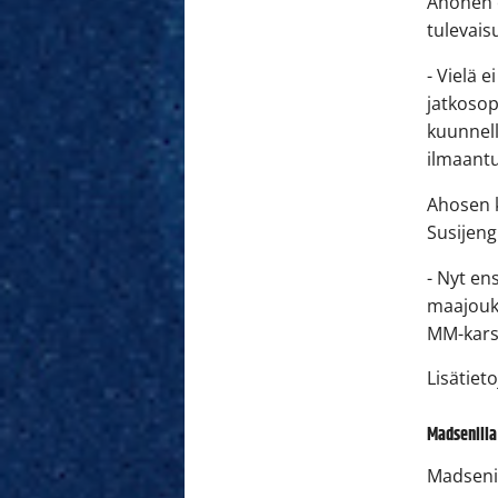
Ahonen o
tulevais
- Vielä 
jatkosop
kuunnell
ilmaantu
Ahosen k
Susijeng
- Nyt en
maajoukk
MM-karsi
Lisätiet
Madsenilla
Madsenin