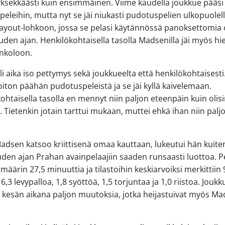
ksekkäästi kuin ensimmäinen. Viime kaudella joukkue pääsi
eleihin, mutta nyt se jäi niukasti pudotuspelien ulkopuolell
layout-lohkoon, jossa se pelasi käytännössä panoksettomia 
den ajan. Henkilökohtaisella tasolla Madsenilla jäi myös h
nkoloon.
oli aika iso pettymys sekä joukkueelta että henkilökohtaisest
iton päähän pudotuspeleistä ja se jäi kyllä kaivelemaan.
ohtaisella tasolla en mennyt niin paljon eteenpäin kuin olis
. Tietenkin jotain tarttui mukaan, muttei ehkä ihan niin palj
adsen katsoo kriittisenä omaa kauttaan, lukeutui hän kuite
den ajan Prahan avainpelaajiin saaden runsaasti luottoa. Pe
imäärin 27,5 minuuttia ja tilastoihin keskiarvoiksi merkittiin 
 6,3 levypalloa, 1,8 syöttöä, 1,5 torjuntaa ja 1,0 riistoa. Jouk
 kesän aikana paljon muutoksia, jotka heijastuivat myös M