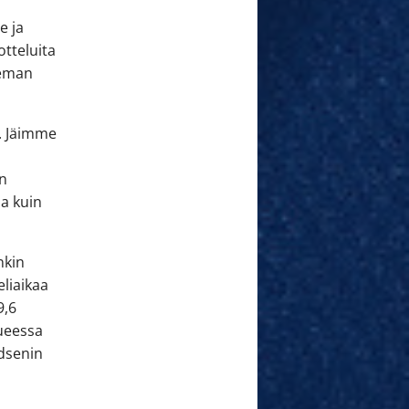
e ja
otteluita
ieman
i. Jäimme
in
oa kuin
nkin
liaikaa
9,6
kueessa
adsenin