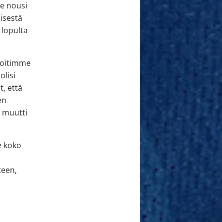
ue nousi
isestä
 lopulta
 voitimme
olisi
t, että
en
e muutti
e koko
teen,