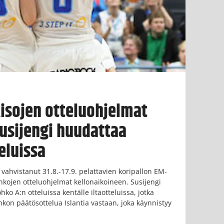
kisojen otteluohjelmat
Susijengi huudattaa
eluissa
 vahvistanut 31.8.-17.9. pelattavien koripallon EM-
hkojen otteluohjelmat kellonaikoineen. Susijengi
hko A:n otteluissa kentälle iltaotteluissa, jotka
hkon päätösottelua Islantia vastaan, joka käynnistyy