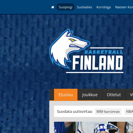
Susijengi
Susiladies
Korisliiga
Naisten Kor
Etusivu
Joukkue
Ottelut
V
Suodata uutisvirtaa:
MM-karsinnat
NB