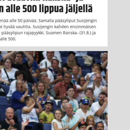
 alle 500 lippua jäljellä
enää alle 50 päivää. Samalla pääsyliput Susijengin
vat hyvää vauhtia. Susijengin kahden ensimmäisen
0 pääsylipun rajapyykki. Suomen Ranska- (31.8.) ja
alle 500.