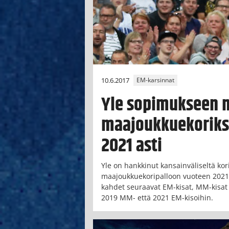
10.6.2017
EM-karsinnat
Yle sopimukseen 
maajoukkuekoriks
2021 asti
Yle on hankkinut kansainväliseltä kori
maajoukkuekoripalloon vuoteen 2021 
kahdet seuraavat EM-kisat, MM-kisat 
2019 MM- että 2021 EM-kisoihin.