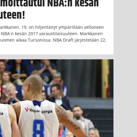
lmoittautui NBA:n kesän
uteen!
rkkanen, 19, on hiljentänyt ympärillään velloneen
e NBA:n kesän 2017 varaustilaisuuteen. Markkanen
 Suomen aikaa Tucsonissa. NBA Draft järjestetään 22.