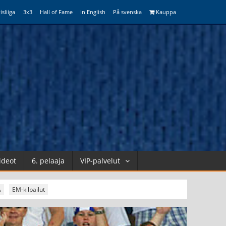
isliiga
3x3
Hall of Fame
In English
På svenska
Kauppa
ideot
6. pelaaja
VIP-palvelut
A
EM-kilpailut