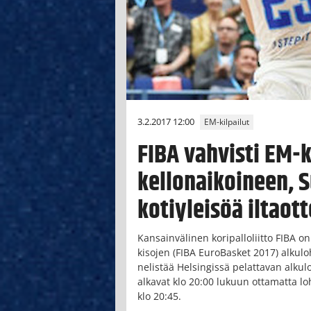
3.2.2017 12:00
EM-kilpailut
FIBA vahvisti EM-
kellonaikoineen, 
kotiyleisöä iltaott
Kansainvälinen koripalloliitto FIBA on
kisojen (FIBA EuroBasket 2017) alkulo
nelistää Helsingissä pelattavan alkulo
alkavat klo 20:00 lukuun ottamatta lo
klo 20:45.