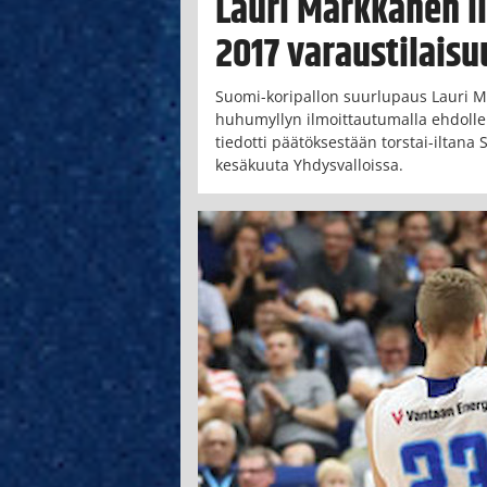
Lauri Markkanen i
2017 varaustilaisu
Suomi-koripallon suurlupaus Lauri Ma
huhumyllyn ilmoittautumalla ehdoll
tiedotti päätöksestään torstai-iltana
kesäkuuta Yhdysvalloissa.