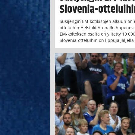
Slovenia-otteluihin
Susijengin EM-kotikisojen alkuun on 
otteluihin Helsinki Arenalle hupene
EM-koitoksen osalta on ylitetty 10 00
Slovenia-otteluihin on lippuja jäljellä 