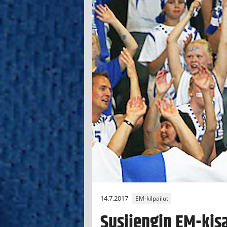
14.7.2017
EM-kilpailut
Susijengin EM-kisa