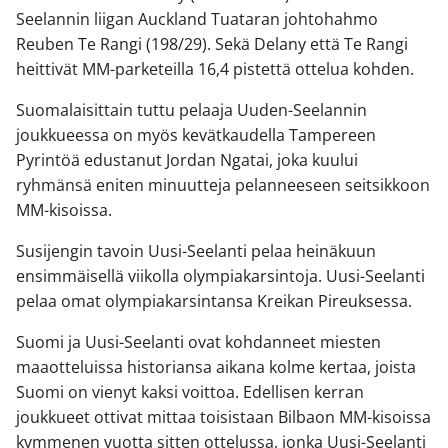
Seelannin liigan Auckland Tuataran johtohahmo
Reuben Te Rangi (198/29). Sekä Delany että Te Rangi
heittivät MM-parketeilla 16,4 pistettä ottelua kohden.
Suomalaisittain tuttu pelaaja Uuden-Seelannin
joukkueessa on myös kevätkaudella Tampereen
Pyrintöä edustanut Jordan Ngatai, joka kuului
ryhmänsä eniten minuutteja pelanneeseen seitsikkoon
MM-kisoissa.
Susijengin tavoin Uusi-Seelanti pelaa heinäkuun
ensimmäisellä viikolla olympiakarsintoja. Uusi-Seelanti
pelaa omat olympiakarsintansa Kreikan Pireuksessa.
Suomi ja Uusi-Seelanti ovat kohdanneet miesten
maaotteluissa historiansa aikana kolme kertaa, joista
Suomi on vienyt kaksi voittoa. Edellisen kerran
joukkueet ottivat mittaa toisistaan Bilbaon MM-kisoissa
kymmenen vuotta sitten ottelussa, jonka Uusi-Seelanti