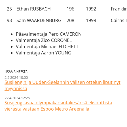
25
Ethan RUSBACH
196
1992
Frankli
93
Sam WAARDENBURG
208
1999
Cairns 
Päävalmentaja Pero CAMERON
Valmentaja Zico CORONEL
Valmentaja Michael FITCHETT
Valmentaja Aaron YOUNG
LISÄÄ AIHEESTA
2.5.2024 10:00
Susijengin ja Uuden-Seelannin välisen ottelun liput nyt
myynnissä
22.4.2024 12:25
Susijengi avaa olympiakarsintakesänsä eksoottista
vierasta vastaan Espoo Metro Areenalla