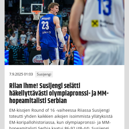
7.9.2025 01:03
Susijengi
Riian ihme! Susijengi selätti
häkellyttävästi olympiapronssi- ja MM-
hopeamitalisti Serbian
EM-kisojen Round of 16 -vaiheessa Riiassa Susijengi
toteutti yhden kaikkien aikojen isoimmista yllätyksistä
EM-koripallohistoriassa, kun olympiapronssi- ja MM-
hopeamitalisti Serbia kaatui 86-92 (48-44). Susijengi