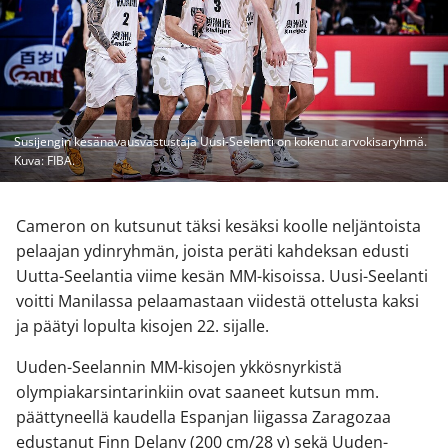
Susijengin kesänavausvastustaja Uusi-Seelanti on kokenut arvokisaryhmä.
Kuva: FIBA.
Cameron on kutsunut täksi kesäksi koolle neljäntoista
pelaajan ydinryhmän, joista peräti kahdeksan edusti
Uutta-Seelantia viime kesän MM-kisoissa. Uusi-Seelanti
voitti Manilassa pelaamastaan viidestä ottelusta kaksi
ja päätyi lopulta kisojen 22. sijalle.
Uuden-Seelannin MM-kisojen ykkösnyrkistä
olympiakarsintarinkiin ovat saaneet kutsun mm.
päättyneellä kaudella Espanjan liigassa Zaragozaa
edustanut Finn Delany (200 cm/28 v) sekä Uuden-