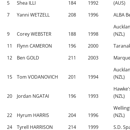
5
Shea ILLI
184
1992
(AUS)
7
Yanni WETZELL
208
1996
ALBA Be
Auckla
9
Corey WEBSTER
188
1998
(NZL)
11
Flynn CAMERON
196
2000
Taranak
12
Ben GOLD
211
2003
Marque
Auckla
15
Tom VODANOVICH
201
1994
(NZL)
Hawke'
20
Jordan NGATAI
196
1993
(NZL)
Welling
22
Hyrum HARRIS
204
1996
(NZL)
24
Tyrell HARRISON
214
1999
S.D. Sp