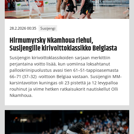
28.2.2026 00:35
Susijengi
Hirmumyrsky Nkamhoua riehui,
Susijengille kirivoittoklassikko Belgiasta
Susijengin kirivoittoklassikoiden sarjaan merkittiin
perjantaina voitto lisää, kun uomiinsa loksahtanut
palloskriinipuolustus avasi tien 61–51-tappioasemasta
66–71 (37–32) -voittoon Belgiaa vastaan. Susijengin MM-
karsintavoiton kuningas oli 23 pistettä ja 12 levypalloa
rouhinut ja viime hetken ratkaisukorit nautiskellut Olli
Nkamhoua.