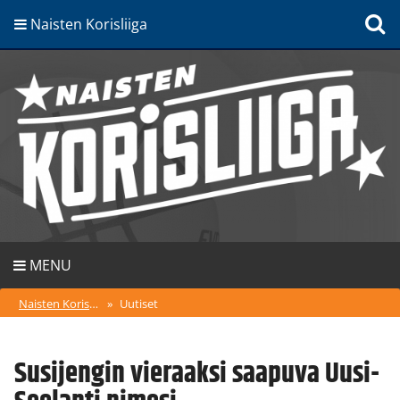
Naisten Korisliiga
MENU
Naisten Korisliiga
»
Uutiset
Susijengin vieraaksi saapuva Uusi-