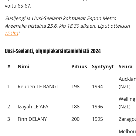
voitti 65-67.
Susijengi ja Uusi-Seelanti kohtaavat Espoo Metro
Areenalla tiistaina 25.6. klo 18.30 alkaen. Liput otteluun
täältä
!
Uusi-Seelanti, olympiakarsintamiehistö 2024
#
Nimi
Pituus
Syntynyt
Seura
Auckla
1
Reuben TE RANGI
198
1994
(NZL)
Welling
2
Izayah LE'AFA
188
1996
(NZL)
3
Finn DELANY
200
1995
Zaragoz
Melbou