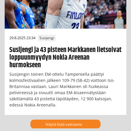
29.8.2025 23:34
Susijengi
Susijengi ja 43 pisteen Markkanen lietsoivat
loppuunmyydyn Nokia Areenan
hurmokseen
Susijengin toinen EM-ottelu Tampereella päättyi
kolmosfestivaalien jälkeen 109-79 (58-42) voittoon Iso-
Britanniaa vastaan. Lauri Markkanen oli huikeassa
pelivireessä ja sivuutti omaa EM-kisaennätystään
säkittämällä 43 pistettä täpötäyden, 12 900 katsojan,
edessä Nokia Areenalla.
Näytä lisää vastaavia