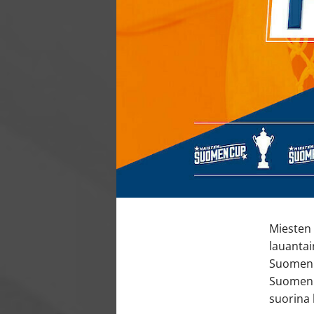
Miesten 
lauantai
Suomen 
Suomen C
suorina 