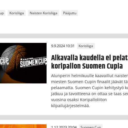
up
Korisliiga
Naisten Korisliiga
Pääjuttu
9.9.2024 10:31
Korisliiga
Alkavalla kaudella ei pela
koripallon Suomen Cupia
Alunperin helmikuulle kaavaillut naisten
miesten Suomen Cupin finaalit jäävät tä
pelaamatta. Suomen Cupin kehitystyö k
jatkuu ja tavoitteena on ottaa se taas s
vuosina osaksi Koripalloliiton
kilpailujärjestelmää.
1.12.2023 20:04
Suomen Cup