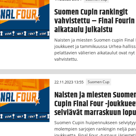
Suomen Cupin rankingit
vahvistettu – Final Fourin
aikataulu julkaistu
Naisten ja miesten Suomen cupin Final 
joukkueet ja tammikuussa Urhea-hallis
pelattavien välierien aikataulut ovat nyt
vahvistettu.
22.11.2023 13:55
Suomen Cup
Naisten ja miesten Suome
Cupin Final Four -joukkuee
selviävät marraskuun lop
Suomen Cupin huipennukseen selviytyy
molempien sarjojen rankingin neljä par
joukkuetta. Final Four -turnaus järjestet