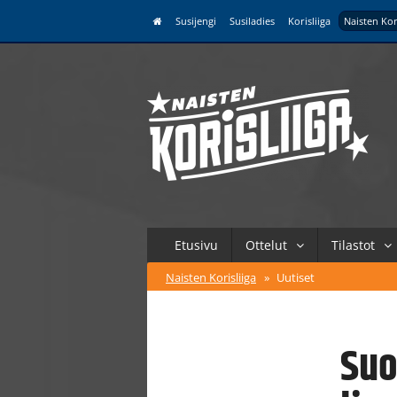
Susijengi
Susiladies
Korisliiga
Naisten Kor
Etusivu
Ottelut
Tilastot
Naisten Korisliiga
»
Uutiset
Suo