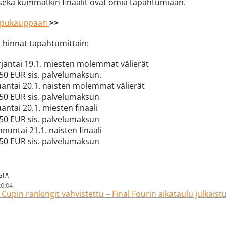
 sekä kummatkin finaalit ovat omia tapahtumiaan.
ippukauppaan
>>
 hinnat tapahtumittain:
rjantai 19.1. miesten molemmat välierät
50 EUR sis. palvelumaksun.
uantai 20.1. naisten molemmat välierät
,50 EUR sis. palvelumaksun
auantai 20.1. miesten finaal
,50 EUR sis. palvelumaksun
unnuntai 21.1. naisten finaal
,50 EUR sis. palvelumaksun
ESTA
20:04
upin rankingit vahvistettu – Final Fourin aikataulu julkaist