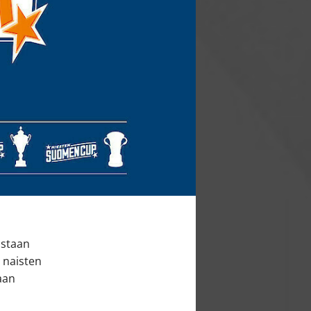
n
istaan
 naisten
aan