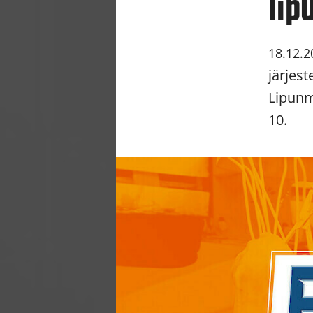
lip
18.12.2
järjes
Lipunm
10.