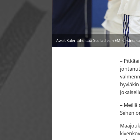
Awak Kuier tähdittää Susiladiesin EM-karsintaku
– Pitkäa
johtanut
valmennu
hyviäkin
jokaisel
– Meillä
Siihen o
Maajoukk
kivenkov