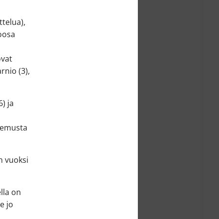
telua),
Roosa
ovat
rnio (3),
) ja
okemusta
n vuoksi
lla on
e jo