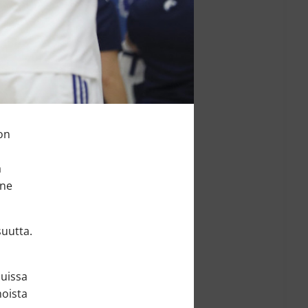
on
ä
nne
suutta.
luissa
moista