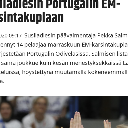
iladiesin Portugalin EM-
sintakuplaan
Susiladiesin päävalmentaja Pekka Salm
020 09:17
ennyt 14 pelaajaa marraskuun EM-karsintakupla
rjestetään Portugalin Odivelasissa. Salmisen list
ti sama joukkue kuin kesän menestyksekkäissä La
eluissa, höystettynä muutamalla kokeneemmall
a.