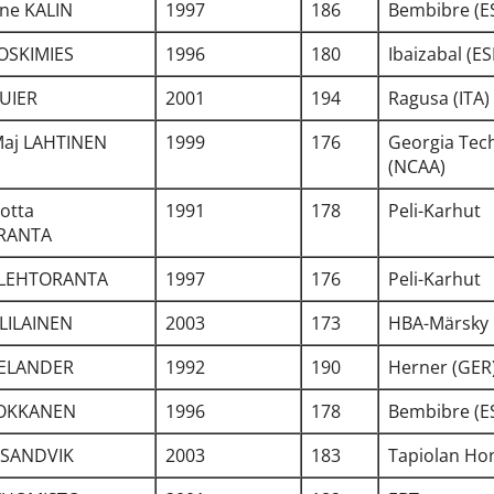
ne KALIN
1997
186
Bembibre (E
KOSKIMIES
1996
180
Ibaizabal (ES
UIER
2001
194
Ragusa (ITA)
Maj LAHTINEN
1999
176
Georgia Tec
(NCAA)
Lotta
1991
178
Peli-Karhut
RANTA
 LEHTORANTA
1997
176
Peli-Karhut
LLILAINEN
2003
173
HBA-Märsky
PELANDER
1992
190
Herner (GER
ROKKANEN
1996
178
Bembibre (E
 SANDVIK
2003
183
Tapiolan Ho