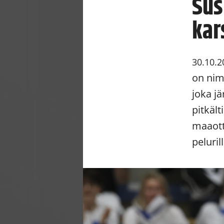
Sus
kar
30.10.2
on nim
joka jä
pitkäl
maaott
pelurill