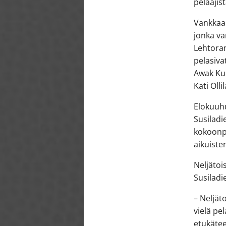
pelaajis
Vankkaa 
jonka va
Lehtoran
pelasiva
Awak Kui
Kati Olli
Elokuuhu
Susiladi
kokoonpa
aikuiste
Neljätoi
Susiladi
– Neljät
vielä pe
etukätee