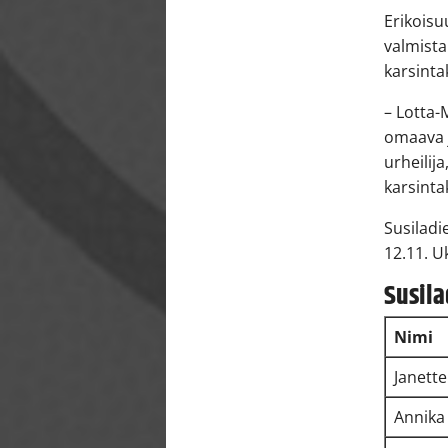
Erikoisu
valmista
karsinta
– Lotta-
omaava 
urheilij
karsint
Susiladi
12.11. U
Susila
Nimi
Janett
Annik