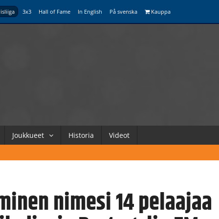
isliiga
3x3
Hall of Fame
In English
På svenska
Kauppa
Joukkueet
Historia
Videot
minen nimesi 14 pelaajaa