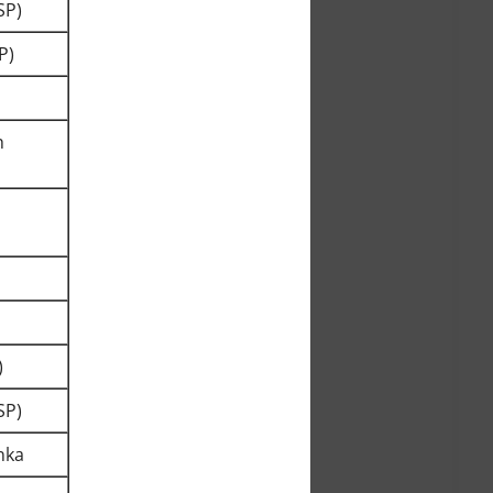
SP)
P)
h
)
SP)
nka