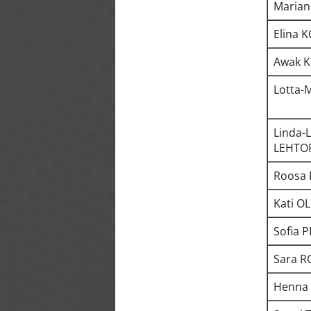
Marian
Elina 
Awak K
Lotta-
Linda-
LEHTO
Roosa
Kati O
Sofia 
Sara 
Henna