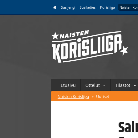
Susijengi
Susiladies
Korisliiga
Naisten Kor
Etusivu
Ottelut
Tilastot
Naisten Korisliiga
»
Uutiset
Sal