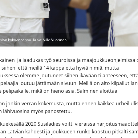
plan kokoonpanoa. Kuva: Ville Vuorinen.
ikainen ja laadukas työ seuroissa ja maajoukkueohjelmissa 
 siihen, että meillä 14 kappaletta hyviä nimiä, mutta
ksessa olemme joutuneet siihen ikävään tilanteeseen, ett
 pelaajia joutuu jättämään sivuun. Meillä on aito kilpailutila
le pelipaikalle, mikä on hieno asia, Salminen aloittaa.
 on jonkin verran kokemusta, mutta ennen kaikkea urheilulli
n lähivuosina myös panostettu.
uekesällä 2020 Susiladies voitti vieraissa harjoitusmaaotte
an Latvian kahdesti ja joukkueen runko koostuu pitkälti sa