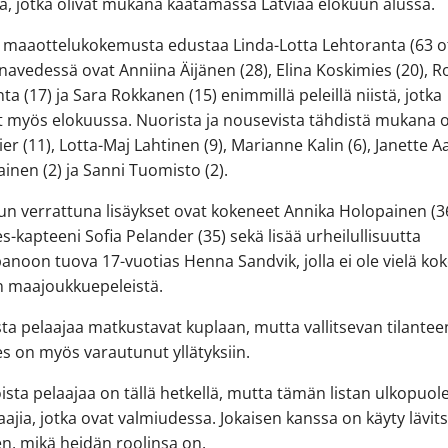
ta, jotka olivat mukana kaatamassa Latviaa elokuun alussa.
maaottelukokemusta edustaa Linda-Lotta Lehtoranta (63 ot
navedessä ovat Anniina Äijänen (28), Elina Koskimies (20), 
ta (17) ja Sara Rokkanen (15) enimmillä peleillä niistä, jotka
t myös elokuussa. Nuorista ja nousevista tähdistä mukana 
er (11), Lotta-Maj Lahtinen (9), Marianne Kalin (6), Janette Aa
lainen (2) ja Sanni Tuomisto (2).
n verrattuna lisäykset ovat kokeneet Annika Holopainen (36
es-kapteeni Sofia Pelander (35) sekä lisää urheilullisuutta
noon tuova 17-vuotias Henna Sandvik, jolla ei ole vielä k
n maajoukkuepeleistä.
sta pelaajaa matkustavat kuplaan, mutta vallitsevan tilantee
es on myös varautunut yllätyksiin.
oista pelaajaa on tällä hetkellä, mutta tämän listan ulkopuole
laajia, jotka ovat valmiudessa. Jokaisen kanssa on käyty lävits
n, mikä heidän roolinsa on.