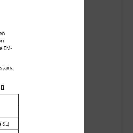
len
ri
ee EM-
staina
20
(ISL)