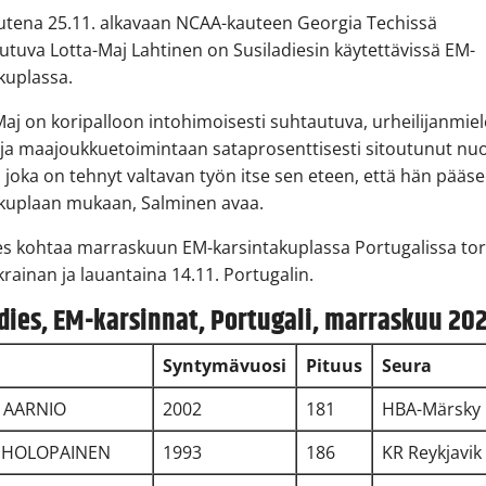
utena 25.11. alkavaan NCAA-kauteen Georgia Techissä
utuva Lotta-Maj Lahtinen on Susiladiesin käytettävissä EM-
kuplassa.
Maj on koripalloon intohimoisesti suhtautuva, urheilijanmie
ja maajoukkuetoimintaan sataprosenttisesti sitoutunut nuo
a, joka on tehnyt valtavan työn itse sen eteen, että hän pääs
akuplaan mukaan, Salminen avaa.
es kohtaa marraskuun EM-karsintakuplassa Portugalissa tor
krainan ja lauantaina 14.11. Portugalin.
dies, EM-karsinnat, Portugali, marraskuu 20
Syntymävuosi
Pituus
Seura
e AARNIO
2002
181
HBA-Märsky
a HOLOPAINEN
1993
186
KR Reykjavik 