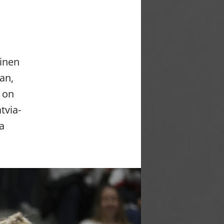
inen
an,
a on
tvia-
a